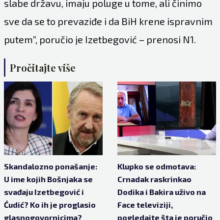
slabe državu, imaju poluge u tome, ali činimo
sve da se to prevaziđe i da BiH krene ispravnim
putem”, poručio je Izetbegović – prenosi N1.
Pročitajte više
Skandalozno ponašanje:
Klupko se odmotava:
U ime kojih Bošnjaka se
Crnadak raskrinkao
svađaju Izetbegović i
Dodika i Bakira uživo na
Ćudić? Ko ih je proglasio
Face televiziji,
glasnogovornicima?
pogledajte šta je poručio