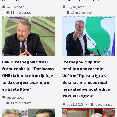
sep 10, 2025
aug 30, 2025
11 mjeseci ago
11 mjeseci ago
Bakir Izetbegović traži
Izetbegović uputio
žurnu reakciju: “Pozivamo
ozbiljno upozorenje
OHR da konkretno djeluje,
Vučiću: “Opasna igra s
te da spriječi anarhiju u
Bošnjacima može imati
entitetu RS-u”
nesagledive posljedice
za cijeli region”
aug 29, 2025
11 mjeseci ago
aug 2, 2025
1 godina ago