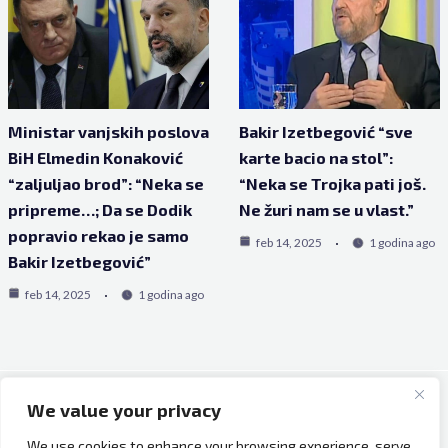
Ministar vanjskih poslova
Bakir Izetbegović “sve
BiH Elmedin Konaković
karte bacio na stol”:
“zaljuljao brod”: “Neka se
“Neka se Trojka pati još.
pripreme…; Da se Dodik
Ne žuri nam se u vlast.”
popravio rekao je samo
feb 14, 2025
1 godina ago
Bakir Izetbegović”
feb 14, 2025
1 godina ago
We value your privacy
Copyright © 2026 Bh Dijaspora.
We use cookies to enhance your browsing experience, serve