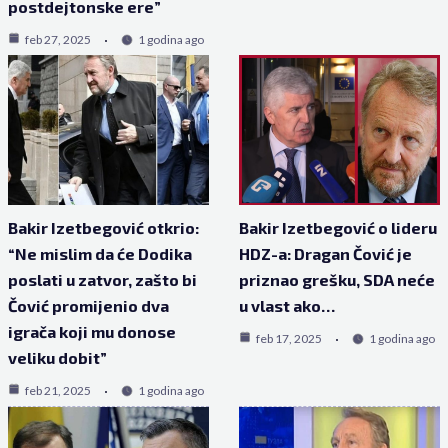
postdejtonske ere”
feb 27, 2025
1 godina ago
Bakir Izetbegović otkrio:
Bakir Izetbegović o lideru
“Ne mislim da će Dodika
HDZ-a: Dragan Čović je
poslati u zatvor, zašto bi
priznao grešku, SDA neće
Čović promijenio dva
u vlast ako…
igrača koji mu donose
feb 17, 2025
1 godina ago
veliku dobit”
feb 21, 2025
1 godina ago