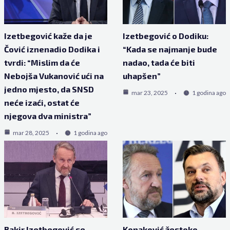
Izetbegović kaže da je
Izetbegović o Dodiku:
Čović iznenadio Dodika i
“Kada se najmanje bude
tvrdi: “Mislim da će
nadao, tada će biti
Nebojša Vukanović ući na
uhapšen”
jedno mjesto, da SNSD
mar 23, 2025
1 godina ago
neće izaći, ostat će
njegova dva ministra”
mar 28, 2025
1 godina ago
Bakir Izetbegović se
Konaković žestoko