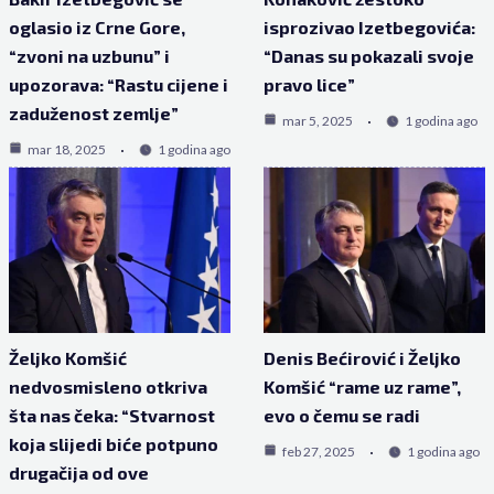
oglasio iz Crne Gore,
isprozivao Izetbegovića:
“zvoni na uzbunu” i
“Danas su pokazali svoje
upozorava: “Rastu cijene i
pravo lice”
zaduženost zemlje”
mar 5, 2025
1 godina ago
mar 18, 2025
1 godina ago
Željko Komšić
Denis Bećirović i Željko
nedvosmisleno otkriva
Komšić “rame uz rame”,
šta nas čeka: “Stvarnost
evo o čemu se radi
koja slijedi biće potpuno
feb 27, 2025
1 godina ago
drugačija od ove