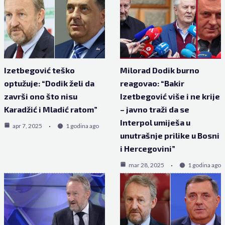
Izetbegović teško
Milorad Dodik burno
optužuje: “Dodik želi da
reagovao: “Bakir
završi ono što nisu
Izetbegović više i ne krije
Karadžić i Mladić ratom”
– javno traži da se
Interpol umiješa u
apr 7, 2025
1 godina ago
unutrašnje prilike u Bosni
i Hercegovini”
mar 28, 2025
1 godina ago