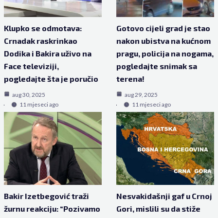
Klupko se odmotava:
Gotovo cijeli grad je stao
Crnadak raskrinkao
nakon ubistva na kućnom
Dodika i Bakira uživo na
pragu, policija na nogama,
Face televiziji,
pogledajte snimak sa
pogledajte šta je poručio
terena!
aug 30, 2025
aug 29, 2025
11 mjeseci ago
11 mjeseci ago
Bakir Izetbegović traži
Nesvakidašnji gaf u Crnoj
žurnu reakciju: “Pozivamo
Gori, mislili su da stiže