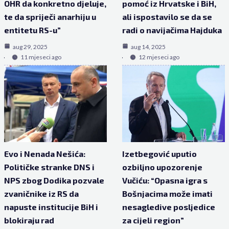
OHR da konkretno djeluje,
pomoć iz Hrvatske i BiH,
te da spriječi anarhiju u
ali ispostavilo se da se
entitetu RS-u”
radi o navijačima Hajduka
aug 29, 2025
aug 14, 2025
11 mjeseci ago
12 mjeseci ago
Evo i Nenada Nešića:
Izetbegović uputio
Političke stranke DNS i
ozbiljno upozorenje
NPS zbog Dodika pozvale
Vučiću: “Opasna igra s
zvaničnike iz RS da
Bošnjacima može imati
napuste institucije BiH i
nesagledive posljedice
blokiraju rad
za cijeli region”