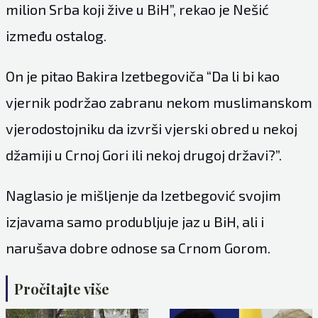
milion Srba koji žive u BiH”, rekao je Nešić
između ostalog.
On je pitao Bakira Izetbegoviča “Da li bi kao
vjernik podržao zabranu nekom muslimanskom
vjerodostojniku da izvrši vjerski obred u nekoj
džamiji u Crnoj Gori ili nekoj drugoj državi?”.
Naglasio je mišljenje da Izetbegović svojim
izjavama samo produbljuje jaz u BiH, ali i
narušava dobre odnose sa Crnom Gorom.
Pročitajte više