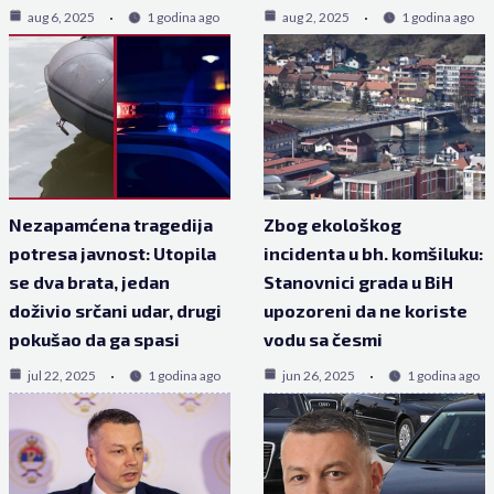
aug 6, 2025
1 godina ago
aug 2, 2025
1 godina ago
Nezapamćena tragedija
Zbog ekološkog
potresa javnost: Utopila
incidenta u bh. komšiluku:
se dva brata, jedan
Stanovnici grada u BiH
doživio srčani udar, drugi
upozoreni da ne koriste
pokušao da ga spasi
vodu sa česmi
jul 22, 2025
1 godina ago
jun 26, 2025
1 godina ago