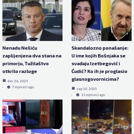
Nenadu Nešiću
Skandalozno ponašanje:
zaplijenjena dva stana na
U ime kojih Bošnjaka se
primorju, Tužilaštvo
svađaju Izetbegović i
otkrilo razloge
Ćudić? Ko ih je proglasio
glasnogovornicima?
dec 26, 2025
7 mjeseci ago
sep 10, 2025
11 mjeseci ago