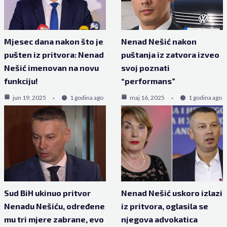
Mjesec dana nakon što je
Nenad Nešić nakon
pušten iz pritvora: Nenad
puštanja iz zatvora izveo
Nešić imenovan na novu
svoj poznati
funkciju!
“performans”
jun 19, 2025
1 godina ago
maj 16, 2025
1 godina ago
Sud BiH ukinuo pritvor
Nenad Nešić uskoro izlazi
Nenadu Nešiću, određene
iz pritvora, oglasila se
mu tri mjere zabrane, evo
njegova advokatica