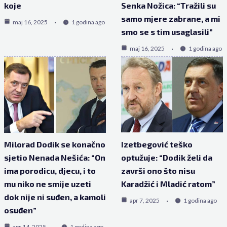
koje
Senka Nožica: “Tražili su
samo mjere zabrane, a mi
maj 16, 2025
1 godina ago
smo se s tim usaglasili”
maj 16, 2025
1 godina ago
Milorad Dodik se konačno
Izetbegović teško
sjetio Nenada Nešića: “On
optužuje: “Dodik želi da
ima porodicu, djecu, i to
završi ono što nisu
mu niko ne smije uzeti
Karadžić i Mladić ratom”
dok nije ni suđen, a kamoli
apr 7, 2025
1 godina ago
osuđen”
apr 14, 2025
1 godina ago