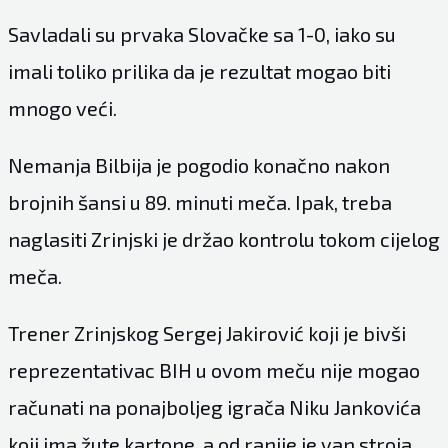
Savladali su prvaka Slovačke sa 1-0, iako su
imali toliko prilika da je rezultat mogao biti
mnogo veći.
Nemanja Bilbija je pogodio konačno nakon
brojnih šansi u 89. minuti meča. Ipak, treba
naglasiti Zrinjski je držao kontrolu tokom cijelog
meča.
Trener Zrinjskog Sergej Jakirović koji je bivši
reprezentativac BIH u ovom meču nije mogao
računati na ponajboljeg igrača Niku Jankovića
koji ima žute kartone, a od ranije je van stroja