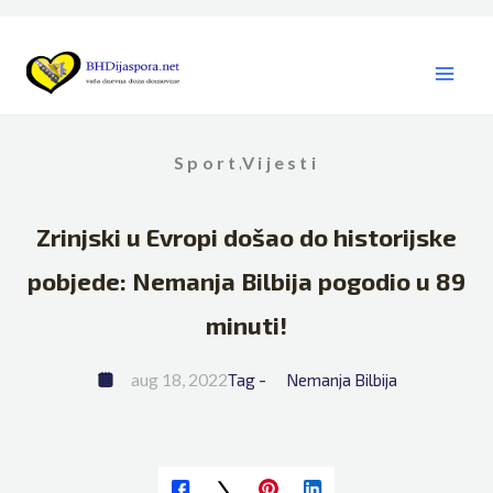
Skip
to
content
Sport
Vijesti
,
Zrinjski u Evropi došao do historijske
pobjede: Nemanja Bilbija pogodio u 89
minuti!
aug 18, 2022
Tag - 
Nemanja Bilbija