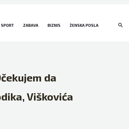
Sear
SPORT
ZABAVA
BIZNIS
ŽENSKA POSLA
“Očekujem da
odika, Viškovića