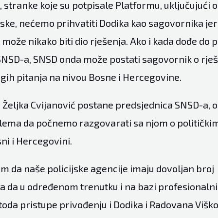
, stranke koje su potpisale Platformu, uključujući o
ske, nećemo prihvatiti Dodika kao sagovornika jer 
 može nikako biti dio rješenja. Ako i kada dođe do
NSD-a, SNSD onda može postati sagovornik o rje
rugih pitanja na nivou Bosne i Hercegovine.
Željka Cvijanović postane predsjednica SNSD-a,
lema da počnemo razgovarati sa njom o političkim
i i Hercegovini.
em da naše policijske agencije imaju dovoljan broj
a da u određenom trenutku i na bazi profesionaln
toda pristupe privođenju i Dodika i Radovana Višk