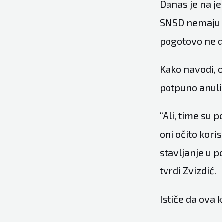
Danas je na j
SNSD nemaju ni
pogotovo ne da
Kako navodi, o
potpuno anuli
“Ali, time su
oni očito kori
stavljanje u p
tvrdi Zvizdić.
Ističe da ova 