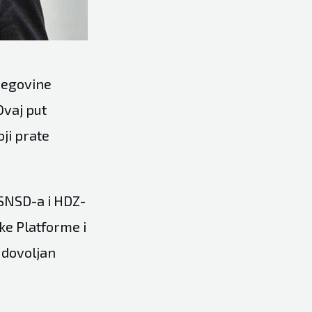
cegovine
Ovaj put
ji prate
 SNSD-a i HDZ-
nke Platforme i
 dovoljan