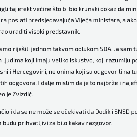
gli taj efekt većine što bi bio krunski dokaz da min
a poslati predsjedavajuća Vijeća ministara, a ako 
ao uraditi visoki predstavnik.
smo riješili jednom takvom odlukom SDA. Ja sam tu 
 ljudima koji imaju veliko iskustvo, koji razumiju po
sni i Hercegovini, ne onima koji su odgovorili na tu 
tih odgovora. I dalje mislim da je to najbrže i najef
o je Zvizdić.
učio i da se ne može se očekivati da Dodik i SNSD 
budu prihvatljivi za bilo kakav razgovor.