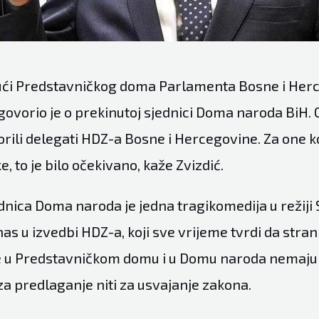
ući Predstavničkog doma Parlamenta Bosne i Her
govorio je o prekinutoj sjednici Doma naroda BiH. 
rili delegati HDZ-a Bosne i Hercegovine. Za one ko
ke, to je bilo očekivano, kaže Zvizdić.
dnica Doma naroda je jedna tragikomedija u režiji
nas u izvedbi HDZ-a, koji sve vrijeme tvrdi da stra
e u Predstavničkom domu i u Domu naroda nemaju
 za predlaganje niti za usvajanje zakona.