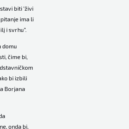
avi biti ‘živi
 pitanje ima li
j i svrhu”.
om domu
ti, čime bi,
Predstavničkom
o bi izbili
ra Borjana
 da
e, onda bi,