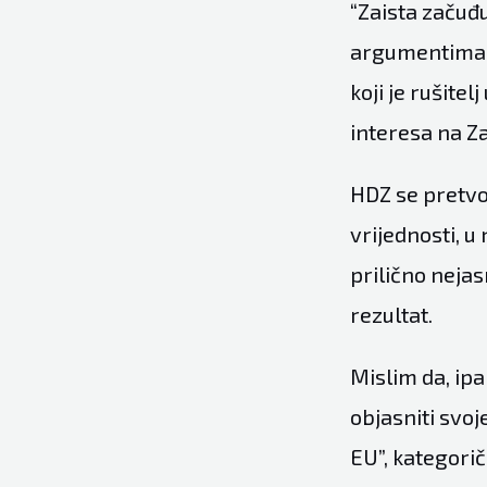
“Zaista začuđ
argumentima, s
koji je rušitel
interesa na Z
HDZ se pretvor
vrijednosti, u
prilično nejas
rezultat.
Mislim da, ip
objasniti svoj
EU”, kategorič