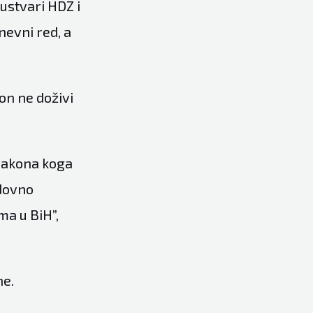
ustvari HDZ i
nevni red, a
on ne doživi
 zakona koga
edovno
ma u BiH”,
ne.