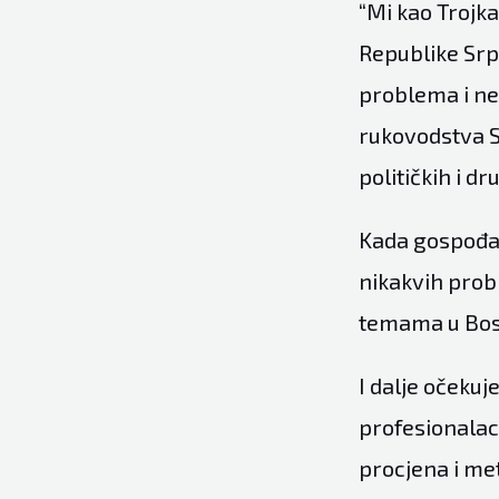
“Mi kao Trojka
Republike Srp
problema i ne
rukovodstva S
političkih i d
Kada gospođa 
nikakvih prob
temama u Bosn
I dalje očekuj
profesionalac
procjena i me