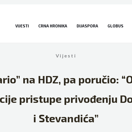
VIJESTI
CRNA HRONIKA
DIJASPORA
GLOBUS
Vijesti
ario” na HDZ, pa poručio: 
cije pristupe privođenju D
i Stevandića”