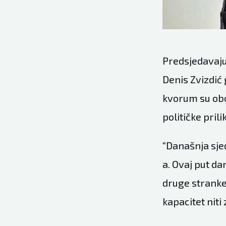
Predsjedavaj
Denis Zvizdić 
kvorum su obo
političke prili
“Današnja sje
a. Ovaj put da
druge strank
kapacitet niti