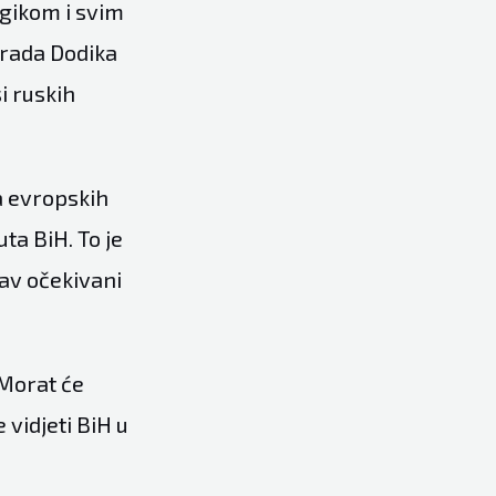
ogikom i svim
orada Dodika
si ruskih
ca evropskih
ta BiH. To je
kav očekivani
 Morat će
 vidjeti BiH u