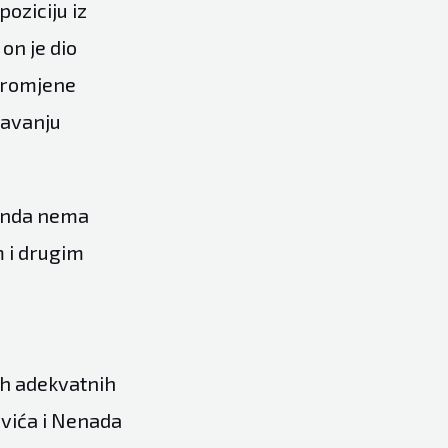
poziciju iz
on je dio
 promjene
šavanju
 onda nema
 i drugim
ih adekvatnih
ovića i Nenada