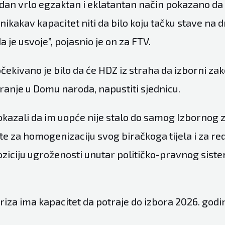
edan vrlo egzaktan i eklatantan način pokazano da 
kakav kapacitet niti da bilo koju tačku stave na d
 je usvoje”, pojasnio je on za FTV.
čekivano je bilo da će HDZ iz straha da izborni zak
ranje u Domu naroda, napustiti sjednicu.
 pokazali da im uopće nije stalo do samog Izbornog
ste za homogenizaciju svog biračkoga tijela i za r
oziciju ugroženosti unutar političko-pravnog siste
kriza ima kapacitet da potraje do izbora 2026. godi