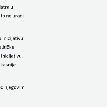
istra u
to ne uradi,
inicijativu
litičke
inicijativu.
ikasnije
pod njegovim