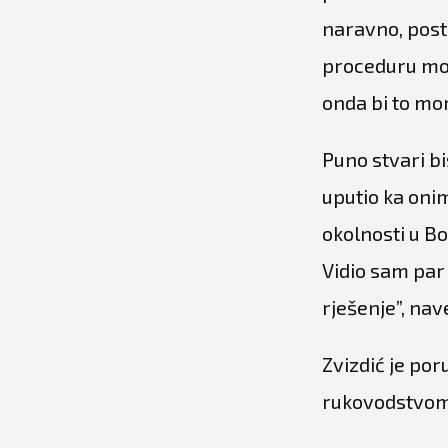
naravno, posti
proceduru mor
onda bi to mor
Puno stvari bi
uputio ka onim
okolnosti u Bo
Vidio sam par 
rješenje”, nave
Zvizdić je por
rukovodstvom 