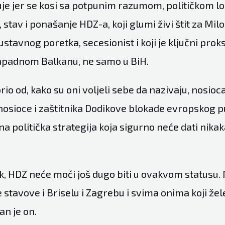
uje jer se kosi sa potpunim razumom, političkom l
tav i ponašanje HDZ-a, koji glumi živi štit za Mil
j ustavnog poretka, secesionist i koji je ključni prok
apadnom Balkanu, ne samo u BiH.
io od, kako su oni voljeli sebe da nazivaju, nosio
 nosioce i zaštitnika Dodikove blokade evropskog pu
na politička strategija koja sigurno neće dati nika
ak, HDZ neće moći još dugo biti u ovakvom statusu.
e stavove i Briselu i Zagrebu i svima onima koji žele
an je on.