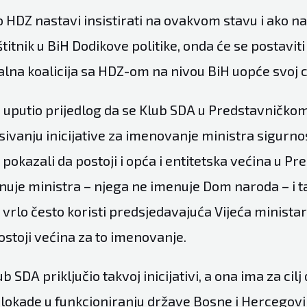
 HDZ nastavi insistirati na ovakvom stavu i ako nast
zaštitnik u BiH Dodikove politike, onda će se postaviti
na koalicija sa HDZ-om na nivou BiH uopće svoj cil
e uputio prijedlog da se Klub SDA u Predstavničk
isivanju inicijative za imenovanje ministra sigurnos
 pokazali da postoji i opća i entitetska većina u 
uje ministra – njega ne imenuje Dom naroda – i tak
 vrlo često koristi predsjedavajuća Vijeća minista
ostoji većina za to imenovanje.
b SDA priključio takvoj inicijativi, a ona ima za cilj
okade u funkcioniranju države Bosne i Hercegovin