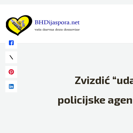
Skip
to
content
Zvizdić “ud
policijske agen