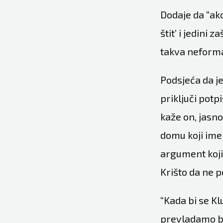
Dodaje da “ako
štit’ i jedini 
takva neformal
Podsjeća da j
priključi potp
kaže on, jasno
domu koji imen
argument koji
Krišto da ne p
“Kada bi se Klu
prevladamo bl