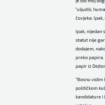
je bio moj odg
“uljudili, hum
čovjeka. Ipak,
Ipak, nijedan 
statut nije g
dodajem, nakon
preko papira. 
papir iz Dejto
“Bosnu vidim 
političkom ku
kandidature i 