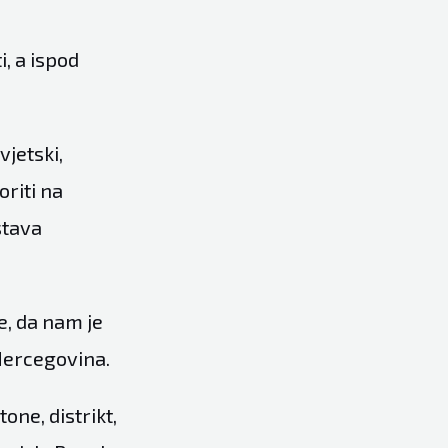
, a ispod
vjetski,
oriti na
stava
e, da nam je
 Hercegovina.
one, distrikt,