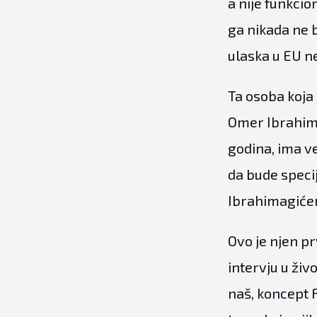
a nije funkcio
ga nikada ne bi
ulaska u EU n
Ta osoba koja
Omer Ibrahimag
godina, ima ve
da bude speci
Ibrahimagiće
Ovo je njen pr
intervju u živ
naš, koncept F