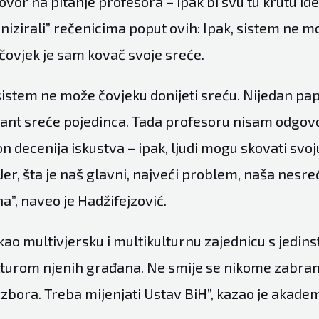
ovor na pitanje profesora – ipak bi svu tu krutu id
anizirali” rečenicima poput ovih: Ipak, sistem ne m
 čovjek je sam kovač svoje sreće.
sistem ne može čovjeku donijeti sreću. Nijedan pa
arant sreće pojedinca. Tada profesoru nisam odgov
 decenija iskustva – ipak, ljudi mogu skovati svoj
Jer, šta je naš glavni, najveći problem, naša nesr
na”, naveo je Hadžifejzović.
kao multivjersku i multikulturnu zajednicu s jedi
lturom njenih građana. Ne smije se nikome zabran
izbora. Treba mijenjati Ustav BiH”, kazao je akad