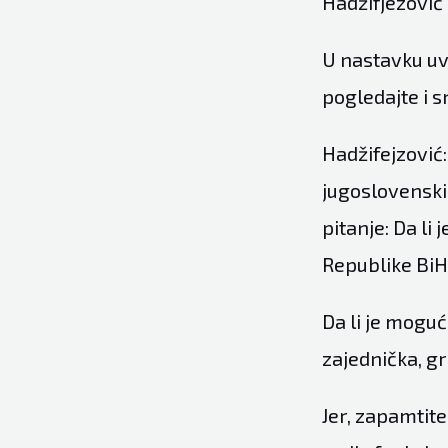
Hadžifjezović
U nastavku uv
pogledajte i s
Hadžifejzović:
jugoslovenski,
pitanje: Da l
Republike Bi
Da li je moguć
zajednička, gr
Jer, zapamtite