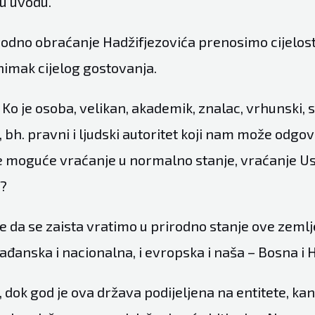
 u uvodu.
odno obraćanje Hadžifjezovića prenosimo cijelosti
nimak cijelog gostovanja.
 Ko je osoba, velikan, akademik, znalac, vrhunski, s
 bh. pravni i ljudski autoritet koji nam može odgov
i je moguće vraćanje u normalno stanje, vraćanje U
H?
e da se zaista vratimo u prirodno stanje ove zemlj
ađanska i nacionalna, i evropska i naša – Bosna i
, dok god je ova država podijeljena na entitete, kant