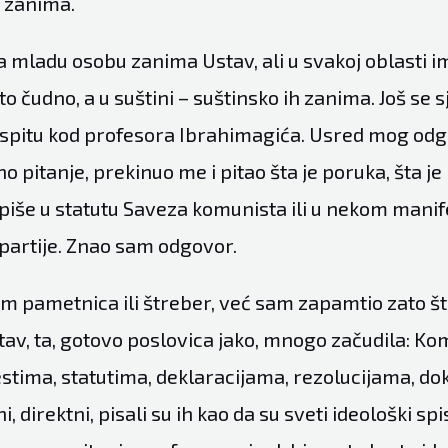
h zanima.
da mladu osobu zanima Ustav, ali u svakoj oblasti 
to čudno, a u suštini – suštinsko ih zanima. Još se
 ispitu kod profesora Ibrahimagića. Usred mog od
 pitanje, prekinuo me i pitao šta je poruka, šta je 
 piše u statutu Saveza komunista ili u nekom manif
partije. Znao sam odgovor.
am pametnica ili štreber, već sam zapamtio zato š
stav, ta, gotovo poslovica jako, mnogo začudila: Ko
stima, statutima, deklaracijama, rezolucijama, 
ni, direktni, pisali su ih kao da su sveti ideološki spis