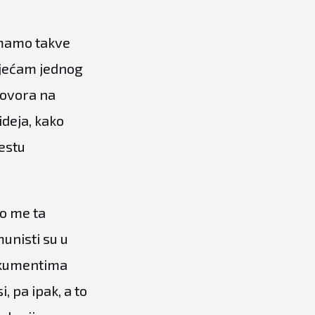
imamo takve
 sjećam jednog
govora na
ideja, kako
estu
to me ta
munisti su u
dokumentima
i, pa ipak, a to