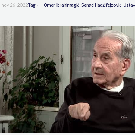
nov 26, 2022
Tag - 
Omer Ibrahimagić
Senad Hadžifejzović
Ustav