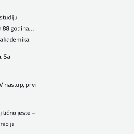
studiju
a 88 godina…
u akademika.
. Sa
V nastup, prvi
 lično jeste –
nio je