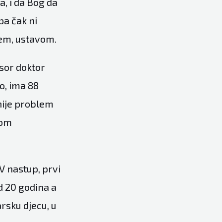
a, i da Bog da
 pa čak ni
jem, ustavom.
sor doktor
o, ima 88
 nije problem
kom
V nastup, prvi
d 20 godina a
arsku djecu, u