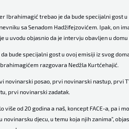
 Ibrahimagić trebao je da bude specijalni gost u 
evniku sa Senadom Hadžifejzovićem. Ipak, on im
 je u uvodu objasnio da je intervju obavljen u dom
da bude specijalni gost u ovoj emisiji iz svog doma
brahimagićem razgovara Nedžla Kurtćehajić.
vi novinarski posao, prvi novinarski nastup, prvi T
otu, prvi novinarski zadatak.
 više od 20 godina a naš, koncept FACE-a, pa i moj
u novinarsku djecu, u temu koja njih zanima”, objas