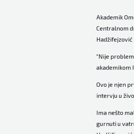
Akademik Omer
Centralnom dn
Hadžifejzović
“Nije problem 
akademikom I
Ovo je njen pr
intervju u živ
Ima nešto malo
gurnuti u vatr