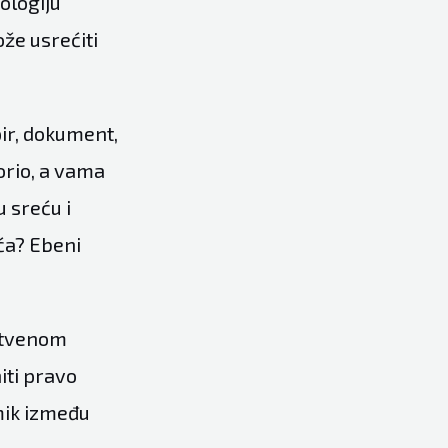
eologiju
ože usrećiti
pir, dokument,
orio, a vama
u sreću i
eća? Ebeni
nstvenom
iti pravo
emik između