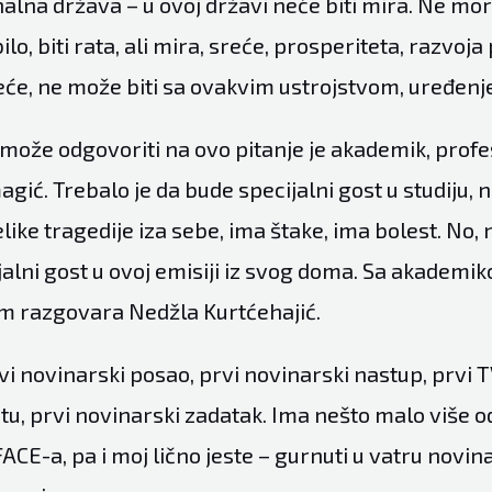
nalna država – u ovoj državi neće biti mira. Ne mor
lo, biti rata, ali mira, sreće, prosperiteta, razvoja
eće, ne može biti sa ovakvim ustrojstvom, uređen
 može odgovoriti na ovo pitanje je akademik, profe
ić. Trebalo je da bude specijalni gost u studiju, n
like tragedije iza sebe, ima štake, ima bolest. No,
jalni gost u ovoj emisiji iz svog doma. Sa akademi
m razgovara Nedžla Kurtćehajić.
vi novinarski posao, prvi novinarski nastup, prvi T
otu, prvi novinarski zadatak. Ima nešto malo više o
ACE-a, pa i moj lično jeste – gurnuti u vatru novin