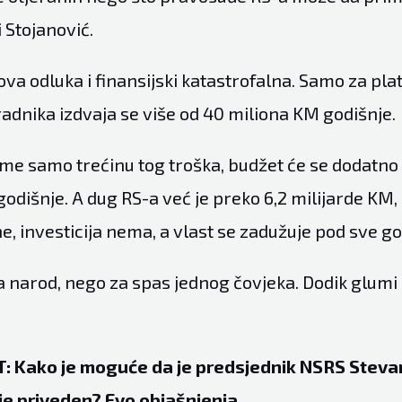
di Stojanović.
ova odluka i finansijski katastrofalna. Samo za pla
adnika izdvaja se više od 40 miliona KM godišnje.
me samo trećinu tog troška, budžet će se dodatno u
godišnje. A dug RS-a već je preko 6,2 milijarde KM, 
e, investicija nema, a vlast se zadužuje pod sve g
a narod, nego za spas jednog čovjeka. Dodik glumi 
: Kako je moguće da je predsjednik NSRS Stevan
ije priveden? Evo objašnjenja…