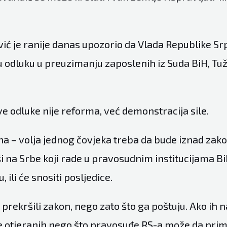
vić je ranije danas upozorio da Vlada Republike Sr
 odluku u preuzimanju zaposlenih iz Suda BiH, Tuži
 ove odluke nije reforma, već demonstracija sile.
sna – volja jednog čovjeka treba da bude iznad za
ši na Srbe koji rade u pravosudnim institucijama BiH
, ili će snositi posljedice.
 prekršili zakon, nego zato što ga poštuju. Ako ih n
še otjeranih nego što pravosuđe RS-a može da primi.