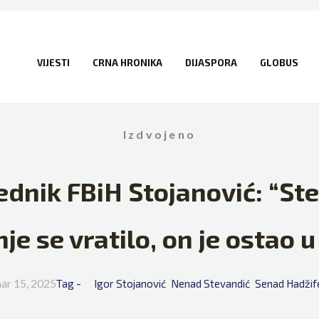
VIJESTI
CRNA HRONIKA
DIJASPORA
GLOBUS
Izdvojeno
ednik FBiH Stojanović: “St
je se vratilo, on je ostao 
ar 15, 2025
Tag - 
Igor Stojanović
Nenad Stevandić
Senad Hadžif