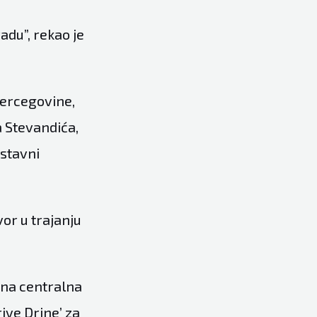
adu”, rekao je
Hercegovine,
a Stevandića,
stavni
vor u trajanju
ana centralna
rive Drine’ za