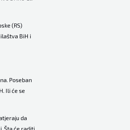
pske (RS)
laštva BiH i
kona. Poseban
. Ili će se
atjeraju da
 Šta će raditi