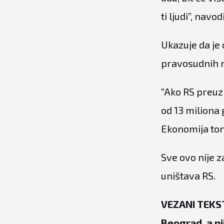
ti ljudi”, navo
Ukazuje da je 
pravosudnih r
“Ako RS preuz
od 13 miliona 
Ekonomija ton
Sve ovo nije z
uništava RS.
VEZANI TEKST
Beograd, a n