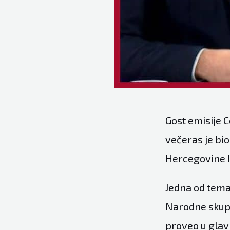
Gost emisije 
večeras je bio
Hercegovine I
Jedna od tema
Narodne skupš
proveo u glav