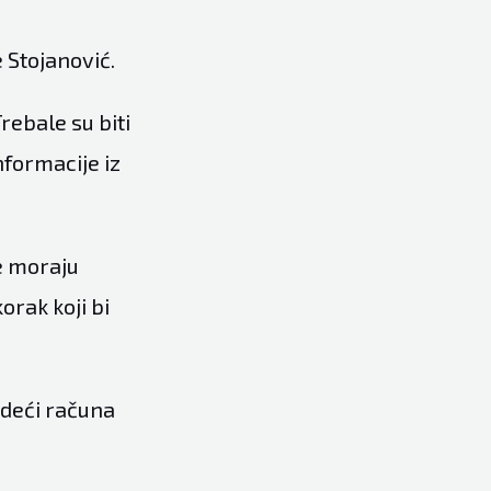
e Stojanović.
rebale su biti
informacije iz
se moraju
orak koji bi
odeći računa