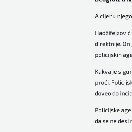
A cijenu njego
Hadžifejzović:
direktnije. On
policijskih ag
Kakva je sigur
proći. Policij
doveo do inci
Policijske age
da se ne desi n