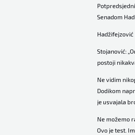
Potpredsjednik
Senadom Hadž
Hadžifejzović 
Stojanović: „O
postoji nikakv
Ne vidim niko
Dodikom napra
je usvajala b
Ne možemo raz
Ovo je test. I