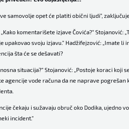
ve samovolje opet će platiti obični ljudi”, zaključuj
 „Kako komentarišete izjave Čovića?“ Stojanović: „T
 je upakovao svoju izjavu.“ Hadžifejzović: „Imate li 
encija šta će se dešavati?
nosna situacija?“ Stojanović: „Postoje koraci koji 
ske agencije vode računa da ne naprave pogrešan k
denta.
ncije čekaju i sužavaju obruč oko Dodika, ujedno v
eki incident.”