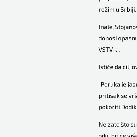
režim u Srbiji.
Inale, Stojano
donosi opasnu
VSTV-a.
Ističe da cilj
“Poruka je ja
pritisak se vr
pokoriti Dodiku
Ne zato što su
odu, bit će vi