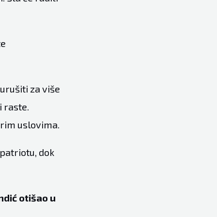
te
rušiti za više
i raste.
orim uslovima.
patriotu, dok
dić otišao u