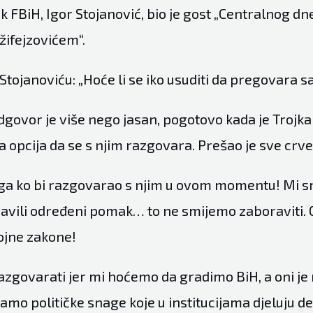
 FBiH, Igor Stojanović, bio je gost „Centralnog dn
ifejzovićem“.
Stojanoviću: „Hoće li se iko usuditi da pregovara 
dgovor je više nego jasan, pogotovo kada je Trojka 
a opcija da se s njim razgovara. Prešao je sve crven
ga ko bi razgovarao s njim u ovom momentu! Mi 
vili određeni pomak… to ne smijemo zaboraviti. O
rojne zakone!
govarati jer mi hoćemo da gradimo BiH, a oni je 
mamo političke snage koje u institucijama djeluju d