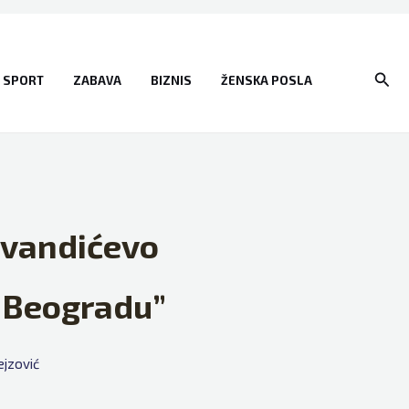
Sear
SPORT
ZABAVA
BIZNIS
ŽENSKA POSLA
evandićevo
u Beogradu”
ejzović