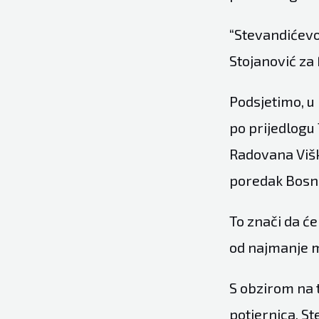
“Stevandićevo 
Stojanović za
Podsjetimo, u 
po prijedlogu
Radovana Višk
poredak Bosne
To znači da će
od najmanje 
S obzirom na 
potjernica, St