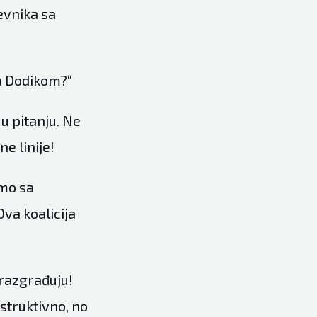
evnika sa
sa Dodikom?“
u pitanju. Ne
e linije!
smo sa
va koalicija
razgrađuju!
estruktivno, no