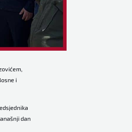
jzovićem,
Bosne i
redsjednika
današnji dan