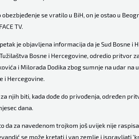
obezbjeđenje se vratilo u BiH, on je ostao u Beogr
 FACE TV.
petak je objavljena informacija da je Sud Bosne i 
 Tužilaštva Bosne i Hercegovine, odredio pritvor z
ovića i Milorada Dodika zbog sumnje na udar na u
 i Hercegovine.
 za njih biti, kada dođe do privođenja, određen prit
mjesec dana.
to da za navedenom trojkom još uvijek nije raspis
evandić se može kretati i van zemlje i ispravljati ‘k