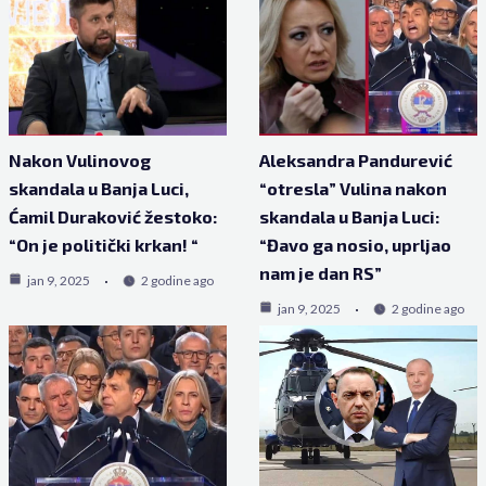
Nakon Vulinovog
Aleksandra Pandurević
skandala u Banja Luci,
“otresla” Vulina nakon
Ćamil Duraković žestoko:
skandala u Banja Luci:
“On je politički krkan! “
“Đavo ga nosio, uprljao
nam je dan RS”
jan 9, 2025
2 godine ago
jan 9, 2025
2 godine ago