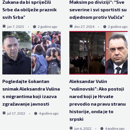
Zukana da bi spriječili
Maksim po diviziji“: “Sve
Srbe da obilježe praznik
severine i svi sportisti su
svih Srba”
odjednom protiv Vučića”
jan 7, 2025
2 godine ago
dec 27, 2024
2 godine ago
Pogledajte šokantan
Aleksandar Vulin
snimak Aleksandra Vulina
“vulinovski”: Ako postoji
s migrantima koji izazva
narod koji je Hrvate
zgražavanje javnosti
prevodio na pravu stranu
historije, onda je to
jul 17, 2022
4 godine ago
srpski
jun 6, 2022
4 godine ago