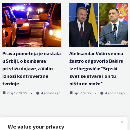
Prava pometnja je nastala
Aleksandar Vulin veoma
u Srbiji, o bombama
žustro odgovorio Bakiru
pristižu dojave, a Vulin
Izetbegoviću: “Srpski
iznosi kontroverzne
svet se stvara i on tu
tvrdnje
ništa ne može”
maj 17, 2022
4 godine ago
apr 7, 2022
4 godine ago
We value your privacy
Copyright © 2026 Bh Dijaspora.