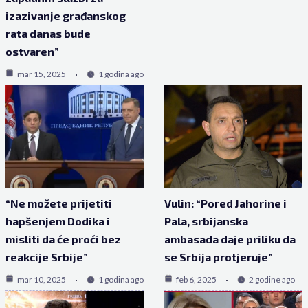
izazivanje građanskog
rata danas bude
ostvaren”
mar 15, 2025
1 godina ago
“Ne možete prijetiti
Vulin: “Pored Jahorine i
hapšenjem Dodika i
Pala, srbijanska
misliti da će proći bez
ambasada daje priliku da
reakcije Srbije”
se Srbija protjeruje”
mar 10, 2025
1 godina ago
feb 6, 2025
2 godine ago