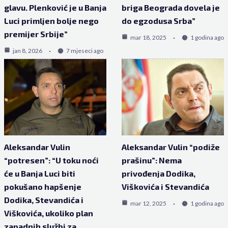
glavu. Plenković je u Banja
briga Beograda dovela je
Luci primljen bolje nego
do egzodusa Srba”
premijer Srbije”
mar 18, 2025
1 godina ago
jan 8, 2026
7 mjeseci ago
Aleksandar Vulin
Aleksandar Vulin “podiže
“potresen”: “U toku noći
prašinu”: Nema
će u Banja Luci biti
privođenja Dodika,
pokušano hapšenje
Viškovića i Stevandića
Dodika, Stevandića i
mar 12, 2025
1 godina ago
Viškovića, ukoliko plan
zapadnih službi za