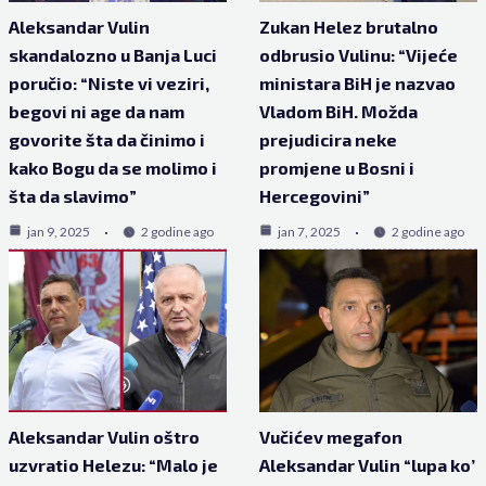
Aleksandar Vulin
Zukan Helez brutalno
skandalozno u Banja Luci
odbrusio Vulinu: “Vijeće
poručio: “Niste vi veziri,
ministara BiH je nazvao
begovi ni age da nam
Vladom BiH. Možda
govorite šta da činimo i
prejudicira neke
kako Bogu da se molimo i
promjene u Bosni i
šta da slavimo”
Hercegovini”
jan 9, 2025
2 godine ago
jan 7, 2025
2 godine ago
Aleksandar Vulin oštro
Vučićev megafon
uzvratio Helezu: “Malo je
Aleksandar Vulin “lupa ko’