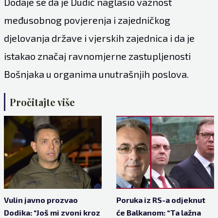
Dodaje se da je Dudić naglasio važnost
međusobnog povjerenja i zajedničkog
djelovanja države i vjerskih zajednica i da je
istakao značaj ravnomjerne zastupljenosti
Bošnjaka u organima unutrašnjih poslova.
Pročitajte više
Vulin javno prozvao
Poruka iz RS-a odjeknut
Dodika: “Još mi zvoni kroz
će Balkanom: “Ta lažna