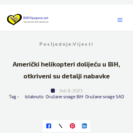
Skip
to
content
Posljednje
Vijesti
,
Američki helikopteri dolijeću u BiH,
otkriveni su detalji nabavke
feb 8, 2021
Tag - 
Istaknuto
Oružane snage BiH
Oružane snage SAD