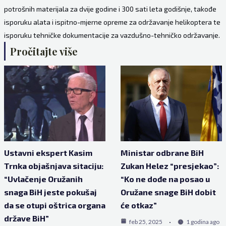
potrošnih materijala za dvije godine i 300 sati leta godišnje, takođe
isporuku alata i ispitno-mjerne opreme za održavanje helikoptera te
isporuku tehničke dokumentacije za vazdušno-tehničko održavanje.
Pročitajte više
Ustavni ekspert Kasim
Ministar odbrane BiH
Trnka objašnjava sitaciju:
Zukan Helez “presjekao”:
“Uvlačenje Oružanih
“Ko ne dođe na posao u
snaga BiH jeste pokušaj
Oružane snage BiH dobit
da se otupi oštrica organa
će otkaz”
države BiH”
feb 25, 2025
1 godina ago