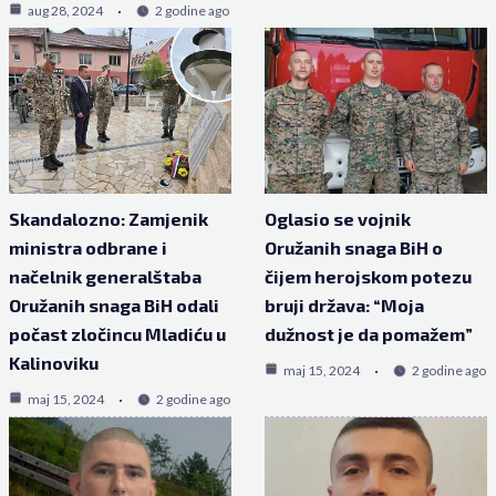
aug 28, 2024
2 godine ago
Skandalozno: Zamjenik
Oglasio se vojnik
ministra odbrane i
Oružanih snaga BiH o
načelnik generalštaba
čijem herojskom potezu
Oružanih snaga BiH odali
bruji država: “Moja
počast zločincu Mladiću u
dužnost je da pomažem”
Kalinoviku
maj 15, 2024
2 godine ago
maj 15, 2024
2 godine ago