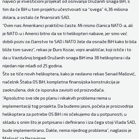
najveći je investicioni projekat od osnivanja Oružanih snaga BiH, s
tim da će BiH u tom projektu učestvovati sa “svega” 4,36 miliona
dolara, a ostalo će finansirati SAD.
“Ovim nas Amerikanci praktično časte. Mi nismo članica NATO-a, ali
je NATO-u i Americi bitno da se ti helikopteri nabave, jer smo već
dobili poziv za članstvo te SAD i NATO žele da osnaže BiH kako bi bila
bliže tom savez”, rekao je Đuro Kozar, vojni analitičar, koji ističe i to
da u Vazdušnoj brigadi Oružanih snaga BiH ima 38 helikoptera i da
nijedan nije mlađi od 25 godina.
Što se tiče novih helikoptera, kako je nedavno rekao Senad Mašović,
načelnik Štaba OS BiH, kompletna finansijska konstrukcija je
zaokružena, dok će isporuka zavisiti od proizvođača.
“Apsolutno sve ide po planu i nikakvih problema nema u
implementaciji tog projekta. Da budemo jasni, počela je proizvodnja
helikoptera za potrebe OS BiH i mi očekujemo da u potpunosti, u
skladu s onim što je potpisano i definirano i iza čega stoji Vlada SAD,
bude implementirano. Dakle, nema nijednog problema”, naglasio je
Mašović za Nezavisne.