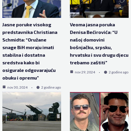
Jasne poruke visokog
Veoma jasna poruka
predstavnika Christiana
Denisa Bećirovića: “U
Schmidta: “Oružane
našoj domovini
snage BiH moraju imati
bošnjačku, srpsku,
stabilna i dostatna
hrvatsku i svu drugu djecu
sredstva kako bi
trebamo zaštiti”
osigurale odgovarajuću
nov 29, 2024
2 godine ago
obuku i opremu”
nov 30, 2024
2 godine ago