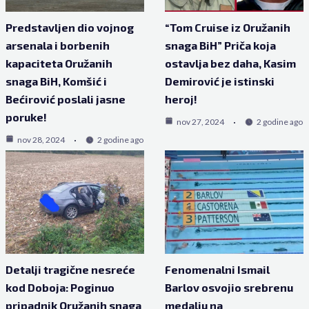
Predstavljen dio vojnog
“Tom Cruise iz Oružanih
arsenala i borbenih
snaga BiH” Priča koja
kapaciteta Oružanih
ostavlja bez daha, Kasim
snaga BiH, Komšić i
Demirović je istinski
Bećirović poslali jasne
heroj!
poruke!
nov 27, 2024
2 godine ago
nov 28, 2024
2 godine ago
Detalji tragične nesreće
Fenomenalni Ismail
kod Doboja: Poginuo
Barlov osvojio srebrenu
pripadnik Oružanih snaga
medalju na