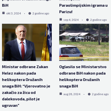
BiH
Paraolimpijskim igrama u
Parizu!
okt 3, 2024
2 godine ago
sep 4, 2024
2 godine ago
Ministar odbrane Zukan
Oglasilo se Ministarstvo
Helez nakon pada
odbrane BiH nakon pada
helikoptera Oružanih
helikoptera Oružanih
snaga BiH: “Vjerovatno je
snaga BiH
zakačio za žicu od
aug 28, 2024
2 godine ago
dalekovoda, pilot je
ugruvan”