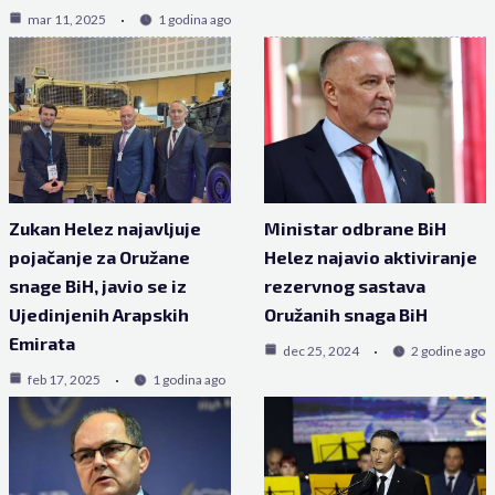
mar 11, 2025
1 godina ago
Zukan Helez najavljuje
Ministar odbrane BiH
pojačanje za Oružane
Helez najavio aktiviranje
snage BiH, javio se iz
rezervnog sastava
Ujedinjenih Arapskih
Oružanih snaga BiH
Emirata
dec 25, 2024
2 godine ago
feb 17, 2025
1 godina ago