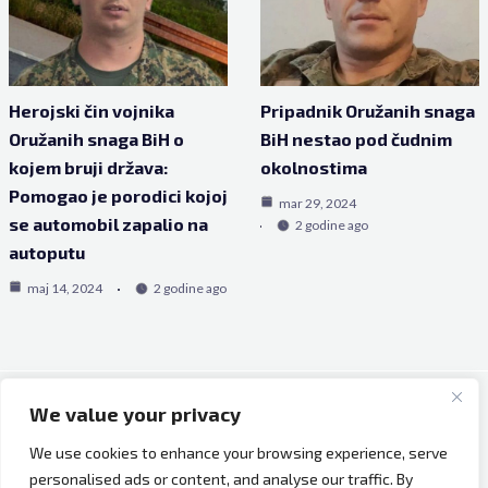
Herojski čin vojnika
Pripadnik Oružanih snaga
Oružanih snaga BiH o
BiH nestao pod čudnim
kojem bruji država:
okolnostima
Pomogao je porodici kojoj
mar 29, 2024
se automobil zapalio na
2 godine ago
autoputu
maj 14, 2024
2 godine ago
We value your privacy
Copyright © 2026 Bh Dijaspora.
We use cookies to enhance your browsing experience, serve
O nama
personalised ads or content, and analyse our traffic. By
Marketing