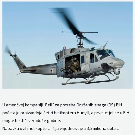
U američkoj kompaniji “Bell” za potrebe Oružanih snaga (OS) BiH
počela je proizvodnja četiri helikoptera Huey II, a prve letjelice u BiH
mogle bi stići već iduće godine.
Nabavka ovih helikoptera, čija vrijednost je 38,5 miliona dolara,