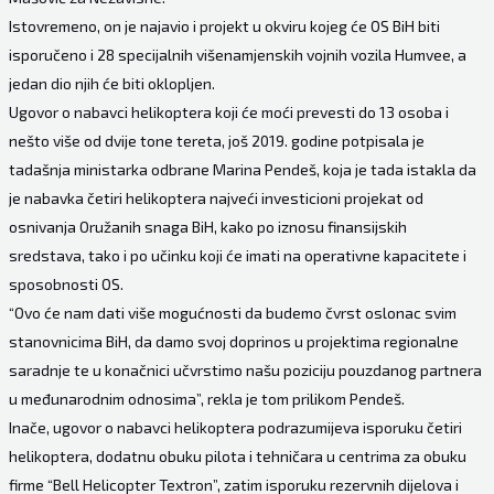
Istovremeno, on je najavio i projekt u okviru kojeg će OS BiH biti
isporučeno i 28 specijalnih višenamjenskih vojnih vozila Humvee, a
jedan dio njih će biti oklopljen.
Ugovor o nabavci helikoptera koji će moći prevesti do 13 osoba i
nešto više od dvije tone tereta, još 2019. godine potpisala je
tadašnja ministarka odbrane Marina Pendeš, koja je tada istakla da
je nabavka četiri helikoptera najveći investicioni projekat od
osnivanja Oružanih snaga BiH, kako po iznosu finansijskih
sredstava, tako i po učinku koji će imati na operativne kapacitete i
sposobnosti OS.
“Ovo će nam dati više mogućnosti da budemo čvrst oslonac svim
stanovnicima BiH, da damo svoj doprinos u projektima regionalne
saradnje te u konačnici učvrstimo našu poziciju pouzdanog partnera
u međunarodnim odnosima”, rekla je tom prilikom Pendeš.
Inače, ugovor o nabavci helikoptera podrazumijeva isporuku četiri
helikoptera, dodatnu obuku pilota i tehničara u centrima za obuku
firme “Bell Helicopter Textron”, zatim isporuku rezervnih dijelova i