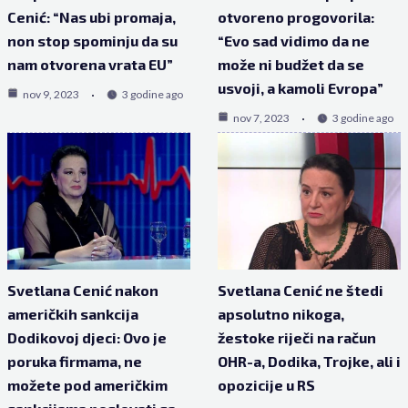
Cenić: “Nas ubi promaja,
otvoreno progovorila:
non stop spominju da su
“Evo sad vidimo da ne
nam otvorena vrata EU”
može ni budžet da se
usvoji, a kamoli Evropa”
nov 9, 2023
3 godine ago
nov 7, 2023
3 godine ago
Svetlana Cenić nakon
Svetlana Cenić ne štedi
američkih sankcija
apsolutno nikoga,
Dodikovoj djeci: Ovo je
žestoke riječi na račun
poruka firmama, ne
OHR-a, Dodika, Trojke, ali i
možete pod američkim
opozicije u RS