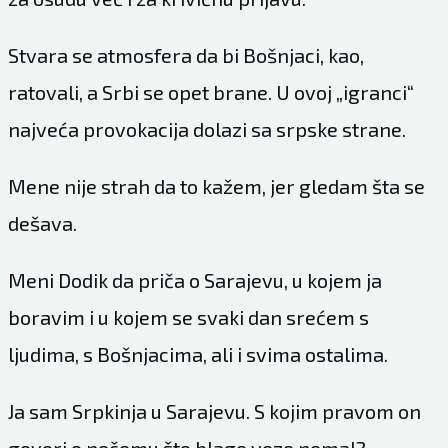
Stvara se atmosfera da bi Bošnjaci, kao,
ratovali, a Srbi se opet brane. U ovoj „igranci“
najveća provokacija dolazi sa srpske strane.
Mene nije strah da to kažem, jer gledam šta se
dešava.
Meni Dodik da priča o Sarajevu, u kojem ja
boravim i u kojem se svaki dan srećem s
ljudima, s Bošnjacima, ali i svima ostalima.
Ja sam Srpkinja u Sarajevu. S kojim pravom on
govori o nečemu što blage veze nema!?