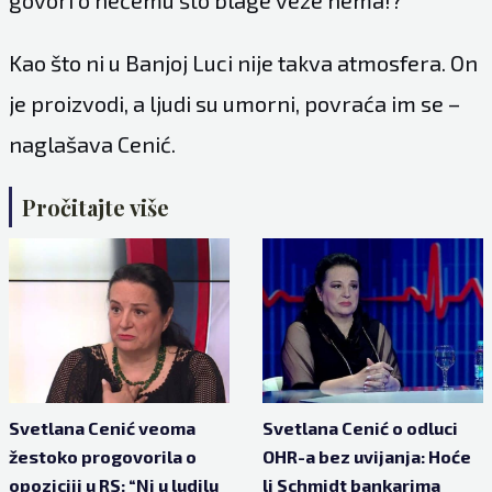
Kao što ni u Banjoj Luci nije takva atmosfera. On
je proizvodi, a ljudi su umorni, povraća im se –
naglašava Cenić.
Pročitajte više
Svetlana Cenić veoma
Svetlana Cenić o odluci
žestoko progovorila o
OHR-a bez uvijanja: Hoće
opoziciji u RS: “Ni u ludilu
li Schmidt bankarima