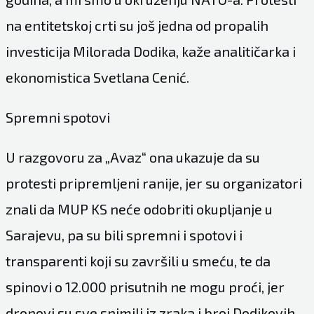
na entitetskoj crti su još jedna od propalih
investicija Milorada Dodika, kaže analitičarka i
ekonomistica Svetlana Cenić.
Spremni spotovi
U razgovoru za „Avaz“ ona ukazuje da su
protesti pripremljeni ranije, jer su organizatori
znali da MUP KS neće odobriti okupljanje u
Sarajevu, pa su bili spremni i spotovi i
transparenti koji su završili u smeću, te da
spinovi o 12.000 prisutnih ne mogu proći, jer
dronovi su sve snimili iz zraka i broj Dodikovih