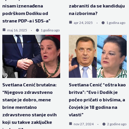
nisam iznenađena
zabraniti da se kandiduju
podrškom Dodiku od
na izborima?
strane PDP-a i SDS-a”
apr 24, 2025
1 godina ago
maj 16, 2025
1 godina ago
Svetlana Cenić brutalna:
Svetlana Cenić “oštra kao
“Njegovo zdravstveno
britva”: “Evo i Dodik je
stanje je dobro, mene
počeo pričati o bivšima, a
brine mentalno
čovjek je 18 godina na
zdravstveno stanje ovih
vlasti”
koji su takve zaključke
nov 27, 2024
2 godine ago