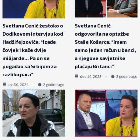
Svetlana Cenić žestoko o
Svetlana Cenić
Dodikovom intervjuu kod
odgovorila na optužbe
Hadžifejzovića: “Izađe
Staše Košarca: “Imam
čovjek i kaže dvije
samo jedan račun u banci,
milijarde… Pa on se
a njegove savjetnike
pogađao sa Srbijom za
plaćaju Britanci”
razliku para”
dec 14, 2023
3 godine ago
apr 30, 2024
2 godine ago