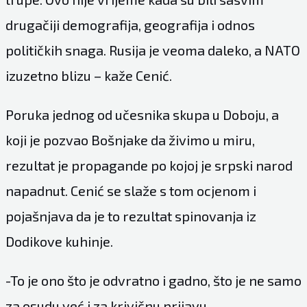
drugačiji demografija, geografija i odnos
političkih snaga. Rusija je veoma daleko, a NATO
izuzetno blizu – kaže Cenić.
Poruka jednog od učesnika skupa u Doboju, a
koji je pozvao Bošnjake da živimo u miru,
rezultat je propagande po kojoj je srpski narod
napadnut. Cenić se slaže s tom ocjenom i
pojašnjava da je to rezultat spinovanja iz
Dodikove kuhinje.
-To je ono što je odvratno i gadno, što je ne samo
za osudu već i za krivičnu prijavu.