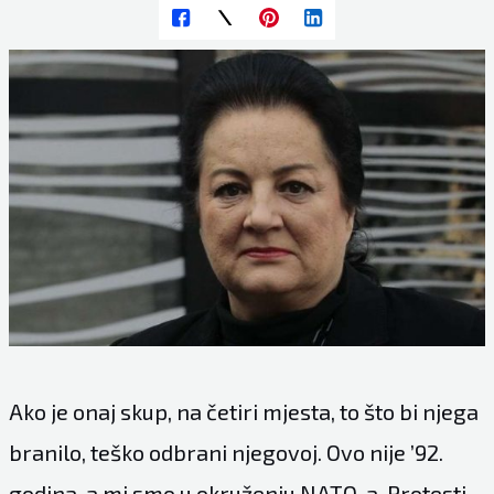
Ako je onaj skup, na četiri mjesta, to što bi njega
branilo, teško odbrani njegovoj. Ovo nije ’92.
godina, a mi smo u okruženju NATO-a. Protesti