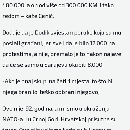
400.000, a on od više od 300.000 KM, i tako
redom – kaže Cenić.
Dodaje da je Dodik svjestan poruke koju su mu
poslali građani, jer sve i da je bilo 12.000 na
protestima, a nije, premalo je to nakon najave
da će se samo u Sarajevu okupiti 8.000.
-Ako je onaj skup, na četiri mjesta, to što bi
njega branilo, teško odbrani njegovoj.
Ovo nije ’92. godina, a mi smo u okruženju
NATO-a. I u Crnoj Gori, Hrvatskoj prisutne su
trupe. Ovo nije vrijeme kada su bili sasvim