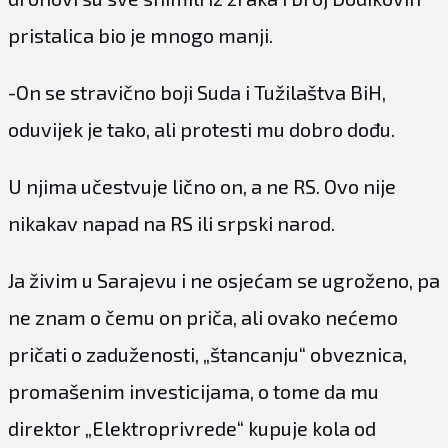
pristalica bio je mnogo manji.
-On se stravično boji Suda i Tužilaštva BiH,
oduvijek je tako, ali protesti mu dobro dođu.
U njima učestvuje lično on, a ne RS. Ovo nije
nikakav napad na RS ili srpski narod.
Ja živim u Sarajevu i ne osjećam se ugroženo, pa
ne znam o čemu on priča, ali ovako nećemo
pričati o zaduženosti, „štancanju“ obveznica,
promašenim investicijama, o tome da mu
direktor „Elektroprivrede“ kupuje kola od