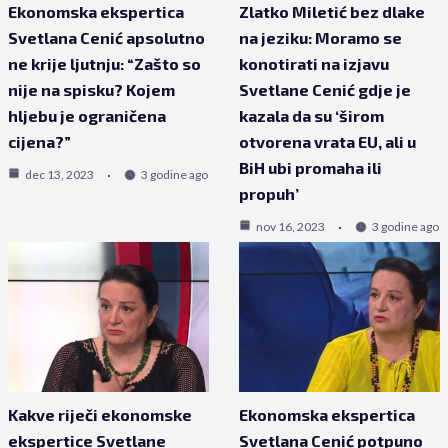
Ekonomska ekspertica
Zlatko Miletić bez dlake
Svetlana Cenić apsolutno
na jeziku: Moramo se
ne krije ljutnju: “Zašto so
konotirati na izjavu
nije na spisku? Kojem
Svetlane Cenić gdje je
hljebu je ograničena
kazala da su ‘širom
cijena?”
otvorena vrata EU, ali u
BiH ubi promaha ili
dec 13, 2023
3 godine ago
propuh’
nov 16, 2023
3 godine ago
Kakve riječi ekonomske
Ekonomska ekspertica
ekspertice Svetlane
Svetlana Cenić potpuno