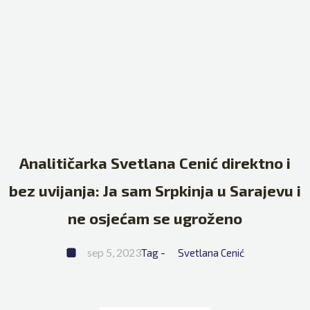
Analitičarka Svetlana Cenić direktno i
bez uvijanja: Ja sam Srpkinja u Sarajevu i
ne osjećam se ugroženo
sep 5, 2023
Tag - 
Svetlana Cenić