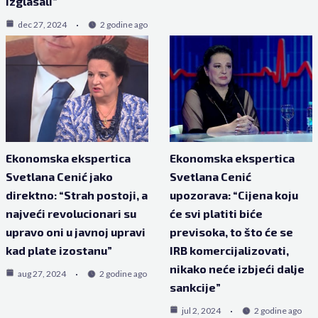
izglasali”
dec 27, 2024
2 godine ago
Ekonomska ekspertica
Ekonomska ekspertica
Svetlana Cenić jako
Svetlana Cenić
direktno: “Strah postoji, a
upozorava: “Cijena koju
najveći revolucionari su
će svi platiti biće
upravo oni u javnoj upravi
previsoka, to što će se
kad plate izostanu”
IRB komercijalizovati,
nikako neće izbjeći dalje
aug 27, 2024
2 godine ago
sankcije”
jul 2, 2024
2 godine ago