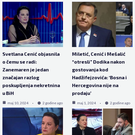
Svetlana Cenić objasnila
Miletić, Cenić i Mešalić
o čemu se radi:
“otresli” Dodika nakon
Zanemaren je jedan
gostovanja kod
značajan razlog
Hadžifejzovića: ‘Bosna i
poskupljenja nekretnina
Hercegovina nije na
u BiH
prodaju’
maj 10, 2024
2 godine ago
maj 1, 2024
2 godine ago