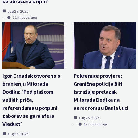
se obračuna s njim”
aug 29, 2025
11 mjeseci ago
Igor Crnadak otvoreno o
Pokrenute provjere:
branjenju Milorada
Granična policija BiH
Dodika: “Pod plaštom
istražuje prelazak
velikih priča,
Milorada Dodika na
referenduma u potpuni
aerodromu u Banja Luci
zaborav se gura afera
aug 26, 2025
Viaduct”
12 mjeseci ago
aug 26, 2025