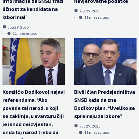
informacije da SNSD traži
nevjerovatne podatke
ličnost za kandidata na
aug 29, 2025
izborima!”
11 mjeseci ago
aug 29, 2025
11 mjeseci ago
Komšić o Dodikovoj najavi
Bivši član Predsjedništva
referenduma: “Ako
SNSD kaže da zna
povede taj narod, u koji
Dodikov plan: “Uveliko se
se zaklinje, u avanturu čiji
spremaju za izbore”
je ishod neizvjestan,
aug 29, 2025
onda taj narod treba da
11 mjeseci ago