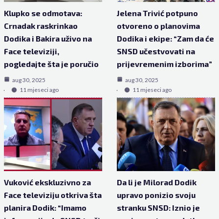
Klupko se odmotava:
Jelena Trivić potpuno
Crnadak raskrinkao
otvoreno o planovima
Dodika i Bakira uživo na
Dodika i ekipe: “Zam da će
Face televiziji,
SNSD učestvovati na
pogledajte šta je poručio
prijevremenim izborima”
aug 30, 2025
aug 30, 2025
11 mjeseci ago
11 mjeseci ago
Vuković ekskluzivno za
Da li je Milorad Dodik
Face televiziju otkriva šta
upravo ponizio svoju
planira Dodik: “Imamo
stranku SNSD: Iznio je