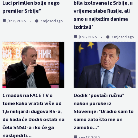
Luci primljen bolje nego
bila izolovana iz Srbije, u
premijer Srbije”
vrijeme slabe Rusije, ali
smo u najtežim danima
jan 8, 2026
7 mjeseci ago
izdržali”
jan 8, 2026
7 mjeseci ago
Crnadak na FACE TV o
Dodik “povlači ručnu”
tome kako vratiti više od
nakon poruke iz
1,6 milijardi dugova RS-a,
Slovenije: “Uradio sam to
do kada će Dodik ostati na
samo zato što me on
čelu SNSD-a i ko će ga
zamolio…”
naslijediti…
sep 17, 2025