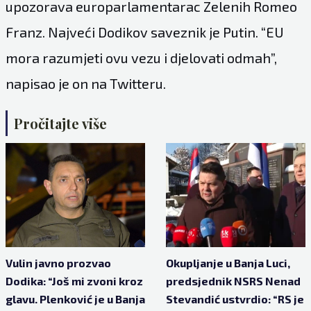
upozorava europarlamentarac Zelenih Romeo
Franz. Najveći Dodikov saveznik je Putin. “EU
mora razumjeti ovu vezu i djelovati odmah”,
napisao je on na Twitteru.
Pročitajte više
Vulin javno prozvao
Okupljanje u Banja Luci,
Dodika: “Još mi zvoni kroz
predsjednik NSRS Nenad
glavu. Plenković je u Banja
Stevandić ustvrdio: “RS je