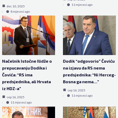
11 mjeseci ago
dec 10, 2025
8 mjeseci ago
Načelnik Istočne Ilidže o
Dodik “odgovorio” Čoviću
prepucavanju Dodika i
na izjavu da RS nema
Čovića: “RS ima
predsjednika: “Ni Herceg-
predsjednika, ali Hrvata
Bosna ga nema…”
iz HDZ-a”
sep 16, 2025
11 mjeseci ago
sep 16, 2025
11 mjeseci ago