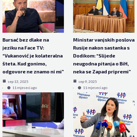
Bursać bez dlake na
Ministar vanjskih poslova
jeziku na Face TV:
Rusije nakon sastanka s
“Vukanović je kolateralna
Dodikom: “Slijede
šteta. Kud gonimo,
neugodna pitanja o BiH,
odgovore ne znamo ni mi”
neka se Zapad pripremi”
sep 13, 2025
sep 9, 2025
11 mjeseci ago
11 mjeseci ago