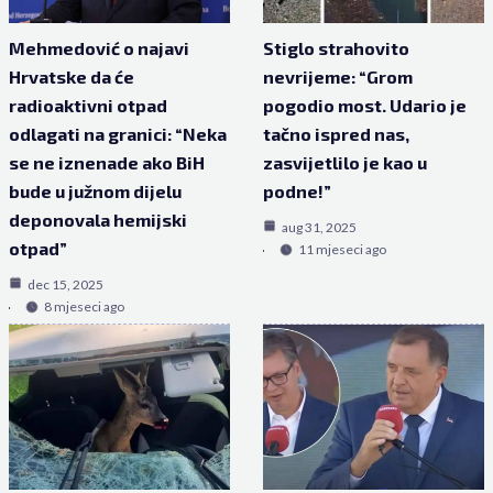
Mehmedović o najavi
Stiglo strahovito
Hrvatske da će
nevrijeme: “Grom
radioaktivni otpad
pogodio most. Udario je
odlagati na granici: “Neka
tačno ispred nas,
se ne iznenade ako BiH
zasvijetlilo je kao u
bude u južnom dijelu
podne!”
deponovala hemijski
aug 31, 2025
otpad”
11 mjeseci ago
dec 15, 2025
8 mjeseci ago