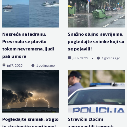
Nesreća na Jadranu:
Snažno olujno nevrijeme,
Prevrnulo se plovilo
pogledajte snimke koji su
tokom nevremena, ljudi
se pojavili!
pali u more
jul 6, 2025
1 godina ago
jul 7, 2025
1 godina ago
Pogledajte snimak: Stiglo
Stravični zločini
je strahovito nevrijeme!
zaprepastili javnost: