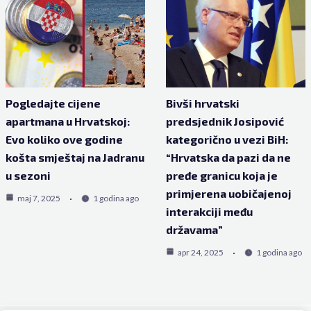
Pogledajte cijene
Bivši hrvatski
apartmana u Hrvatskoj:
predsjednik Josipović
Evo koliko ove godine
kategorično u vezi BiH:
košta smještaj na Jadranu
“Hrvatska da pazi da ne
u sezoni
pređe granicu koja je
primjerena uobičajenoj
maj 7, 2025
1 godina ago
interakciji među
državama”
apr 24, 2025
1 godina ago