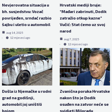
Nevjerovatna situacija u
Hrvatski mediji bruje:
bh. susjedstvu: Vozač
“Mađari zabrinuti, Dodik
povrijeđen, srndać razbio
zatražio otkup kazne”
šajbu i uletio u automobil
Vučić: Stat ćemo uz svoj
narod
aug 14, 2025
12 mjeseci ago
aug 7, 2025
12 mjeseci ago
Došla iz Njemačke u rodni
Zvanična poruka Hrvatske
grad na godišnji,
nakon što je Dodik
automobil joj uništili
osuđen na zatvor neće se
bojom
svidjeti Miloradu