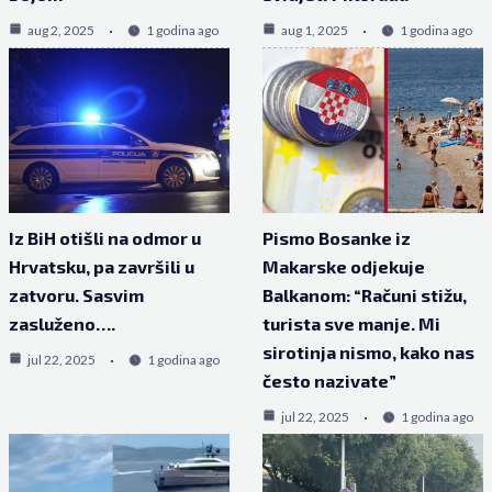
aug 2, 2025
1 godina ago
aug 1, 2025
1 godina ago
Iz BiH otišli na odmor u
Pismo Bosanke iz
Hrvatsku, pa završili u
Makarske odjekuje
zatvoru. Sasvim
Balkanom: “Računi stižu,
zasluženo….
turista sve manje. Mi
sirotinja nismo, kako nas
jul 22, 2025
1 godina ago
često nazivate”
jul 22, 2025
1 godina ago