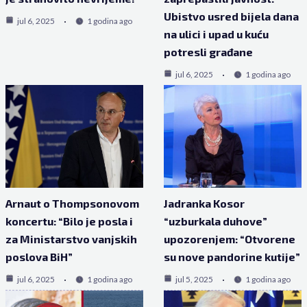
Ubistvo usred bijela dana
jul 6, 2025
1 godina ago
na ulici i upad u kuću
potresli građane
jul 6, 2025
1 godina ago
Arnaut o Thompsonovom
Jadranka Kosor
koncertu: “Bilo je posla i
“uzburkala duhove”
za Ministarstvo vanjskih
upozorenjem: “Otvorene
poslova BiH”
su nove pandorine kutije”
jul 6, 2025
1 godina ago
jul 5, 2025
1 godina ago