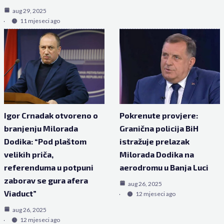
aug 29, 2025
11 mjeseci ago
Igor Crnadak otvoreno o
Pokrenute provjere:
branjenju Milorada
Granična policija BiH
Dodika: “Pod plaštom
istražuje prelazak
velikih priča,
Milorada Dodika na
referenduma u potpuni
aerodromu u Banja Luci
zaborav se gura afera
aug 26, 2025
Viaduct”
12 mjeseci ago
aug 26, 2025
12 mjeseci ago