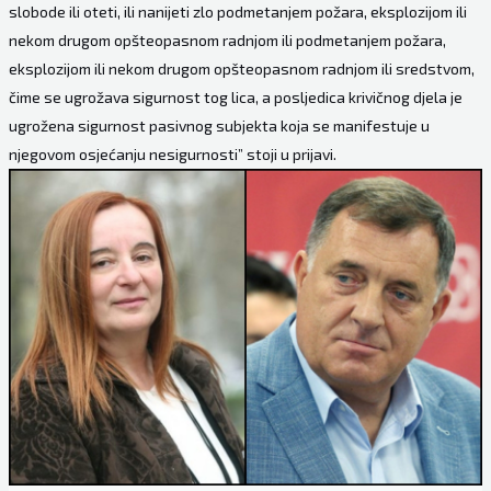
slobode ili oteti, ili nanijeti zlo podmetanjem požara, eksplozijom ili
nekom drugom opšteopasnom radnjom ili podmetanjem požara,
eksplozijom ili nekom drugom opšteopasnom radnjom ili sredstvom,
čime se ugrožava sigurnost tog lica, a posljedica krivičnog djela je
ugrožena sigurnost pasivnog subjekta koja se manifestuje u
njegovom osjećanju nesigurnosti” stoji u prijavi.