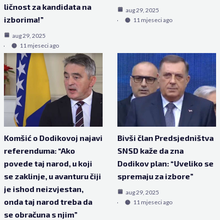
ličnost za kandidata na
aug 29, 2025
izborima!”
11 mjeseci ago
aug 29, 2025
11 mjeseci ago
Komšić o Dodikovoj najavi
Bivši član Predsjedništva
referenduma: “Ako
SNSD kaže da zna
povede taj narod, u koji
Dodikov plan: “Uveliko se
se zaklinje, u avanturu čiji
spremaju za izbore”
je ishod neizvjestan,
aug 29, 2025
onda taj narod treba da
11 mjeseci ago
se obračuna s njim”