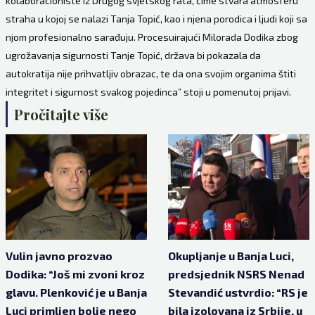
kolaboracioniste iz Drugog svjetskog rata, čime stvara atmosferu
straha u kojoj se nalazi Tanja Topić, kao i njena porodica i ljudi koji sa
njom profesionalno sarađuju. Procesuirajući Milorada Dodika zbog
ugrožavanja sigurnosti Tanje Topić, država bi pokazala da
autokratija nije prihvatljiv obrazac, te da ona svojim organima štiti
integritet i sigurnost svakog pojedinca” stoji u pomenutoj prijavi.
Pročitajte više
Vulin javno prozvao
Okupljanje u Banja Luci,
Dodika: “Još mi zvoni kroz
predsjednik NSRS Nenad
glavu. Plenković je u Banja
Stevandić ustvrdio: “RS je
Luci primljen bolje nego
bila izolovana iz Srbije, u