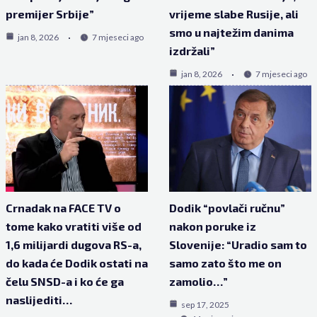
premijer Srbije”
vrijeme slabe Rusije, ali
smo u najtežim danima
jan 8, 2026
7 mjeseci ago
izdržali”
jan 8, 2026
7 mjeseci ago
Crnadak na FACE TV o
Dodik “povlači ručnu”
tome kako vratiti više od
nakon poruke iz
1,6 milijardi dugova RS-a,
Slovenije: “Uradio sam to
do kada će Dodik ostati na
samo zato što me on
čelu SNSD-a i ko će ga
zamolio…”
naslijediti…
sep 17, 2025