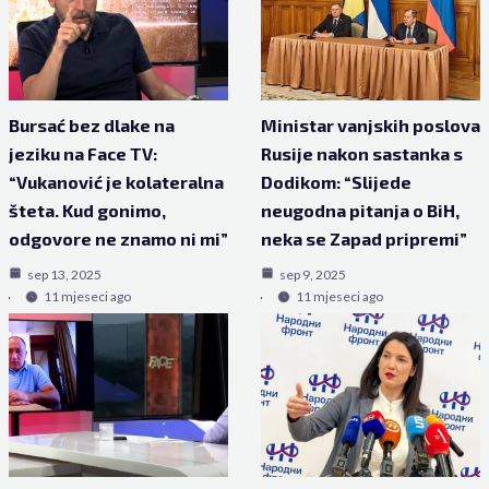
Bursać bez dlake na
Ministar vanjskih poslova
jeziku na Face TV:
Rusije nakon sastanka s
“Vukanović je kolateralna
Dodikom: “Slijede
šteta. Kud gonimo,
neugodna pitanja o BiH,
odgovore ne znamo ni mi”
neka se Zapad pripremi”
sep 13, 2025
sep 9, 2025
11 mjeseci ago
11 mjeseci ago