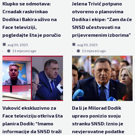
Klupko se odmotava:
Jelena Trivić potpuno
Crnadak raskrinkao
otvoreno o planovima
Dodika i Bakira uživo na
Dodika i ekipe: “Zam da će
Face televiziji,
SNSD učestvovati na
pogledajte šta je poručio
prijevremenim izborima”
aug 30, 2025
aug 30, 2025
11 mjeseci ago
11 mjeseci ago
Vuković ekskluzivno za
Da li je Milorad Dodik
Face televiziju otkriva šta
upravo ponizio svoju
planira Dodik: “Imamo
stranku SNSD: Iznio je
informacije da SNSD traži
nevjerovatne podatke