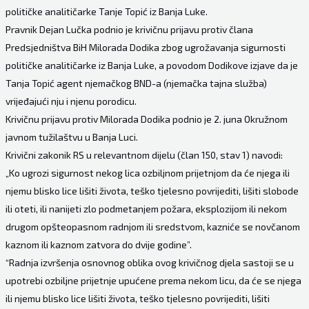
političke analitičarke Tanje Topić iz Banja Luke.
Pravnik Dejan Lučka podnio je krivičnu prijavu protiv člana
Predsjedništva BiH Milorada Dodika zbog ugrožavanja sigurnosti
političke analitičarke iz Banja Luke, a povodom Dodikove izjave da je
Tanja Topić agent njemačkog BND-a (njemačka tajna služba)
vrijeđajući nju i njenu porodicu.
Krivičnu prijavu protiv Milorada Dodika podnio je 2. juna Okružnom
javnom tužilaštvu u Banja Luci.
Krivični zakonik RS u relevantnom dijelu (član 150, stav 1) navodi:
„Ko ugrozi sigurnost nekog lica ozbiljnom prijetnjom da će njega ili
njemu blisko lice lišiti života, teško tjelesno povrijediti, lišiti slobode
ili oteti, ili nanijeti zlo podmetanjem požara, eksplozijom ili nekom
drugom opšteopasnom radnjom ili sredstvom, kazniće se novčanom
kaznom ili kaznom zatvora do dvije godine”.
“Radnja izvršenja osnovnog oblika ovog krivičnog djela sastoji se u
upotrebi ozbiljne prijetnje upućene prema nekom licu, da će se njega
ili njemu blisko lice lišiti života, teško tjelesno povrijediti, lišiti