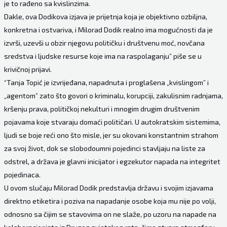
je to rađeno sa kvislinzima.
Dakle, ova Dodikova izjava je prijetnja koja je objektivno ozbiljna,
konkretna i ostvariva, i Milorad Dodik realno ima mogućnosti da je
izvrši, uzevši u obzir njegovu političku i društvenu moć, novčana
sredstva i ljudske resurse koje ima na raspolaganju” piše se u
krivičnoj prijavi.
“Tanja Topić je izvrijeđana, napadnuta i proglašena „kvislingom” i
„agentom” zato što govori o kriminalu, korupciji, zakulisnim radnjama,
kršenju prava, političkoj nekulturi i mnogim drugim društvenim
pojavama koje stvaraju domaći političari. U autokratskim sistemima,
ljudi se boje reći ono što misle, jer su okovani konstantnim strahom
za svoj život, dok se slobodoumni pojedinci stavljaju na liste za
odstrel, a država je glavni inicijator i egzekutor napada na integritet
pojedinaca.
U ovom slučaju Milorad Dodik predstavlja državu i svojim izjavama
direktno etiketira i poziva na napadanje osobe koja mu nije po volji,
odnosno sa čijim se stavovima on ne slaže, po uzoru na napade na