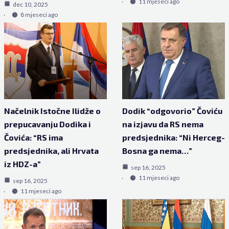
11 mjeseci ago
dec 10, 2025
8 mjeseci ago
Načelnik Istočne Ilidže o
Dodik “odgovorio” Čoviću
prepucavanju Dodika i
na izjavu da RS nema
Čovića: “RS ima
predsjednika: “Ni Herceg-
predsjednika, ali Hrvata
Bosna ga nema…”
iz HDZ-a”
sep 16, 2025
11 mjeseci ago
sep 16, 2025
11 mjeseci ago