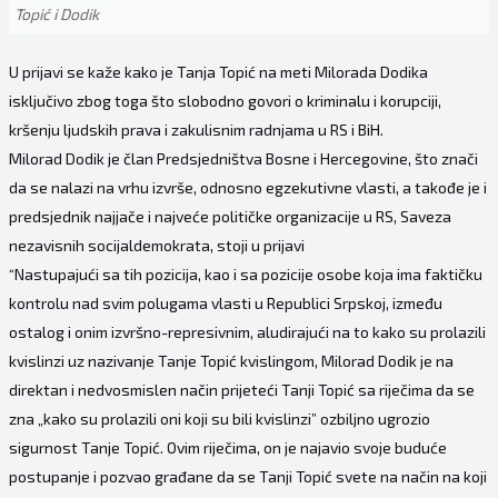
Topić i Dodik
U prijavi se kaže kako je Tanja Topić na meti Milorada Dodika
isključivo zbog toga što slobodno govori o kriminalu i korupciji,
kršenju ljudskih prava i zakulisnim radnjama u RS i BiH.
Milorad Dodik je član Predsjedništva Bosne i Hercegovine, što znači
da se nalazi na vrhu izvrše, odnosno egzekutivne vlasti, a takođe je i
predsjednik najjače i najveće političke organizacije u RS, Saveza
nezavisnih socijaldemokrata, stoji u prijavi
“Nastupajući sa tih pozicija, kao i sa pozicije osobe koja ima faktičku
kontrolu nad svim polugama vlasti u Republici Srpskoj, između
ostalog i onim izvršno-represivnim, aludirajući na to kako su prolazili
kvislinzi uz nazivanje Tanje Topić kvislingom, Milorad Dodik je na
direktan i nedvosmislen način prijeteći Tanji Topić sa riječima da se
zna „kako su prolazili oni koji su bili kvislinzi” ozbiljno ugrozio
sigurnost Tanje Topić. Ovim riječima, on je najavio svoje buduće
postupanje i pozvao građane da se Tanji Topić svete na način na koji