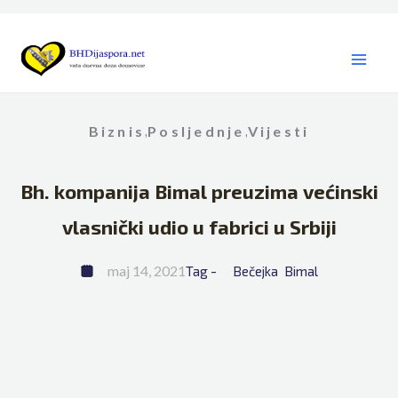
Skip
to
content
Biznis
Posljednje
Vijesti
,
,
Bh. kompanija Bimal preuzima većinski
vlasnički udio u fabrici u Srbiji
maj 14, 2021
Tag - 
Bečejka
Bimal