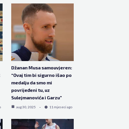
Džanan Musa samouvjeren:
ć
“Ovaj tim bi sigurno išao po
medalju da smo mi
povrijeđeni tu, uz
Sulejmanovića i Garzu”
o
aug 30, 2025
11 mjeseci ago