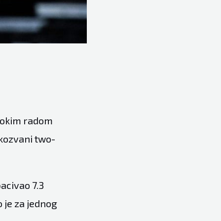
stokim radom
akozvani two-
acivao 7.3
 je za jednog