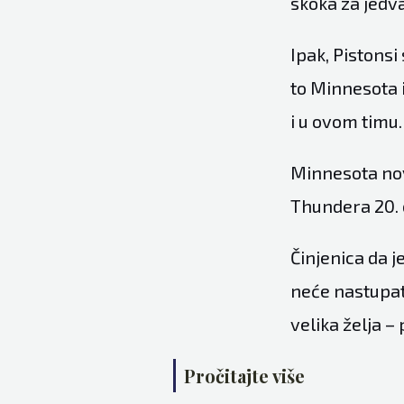
skoka za jedv
Ipak, Pistonsi
to Minnesota i
i u ovom timu.
Minnesota no
Thundera 20. 
Činjenica da 
neće nastupat
velika želja –
Pročitajte više