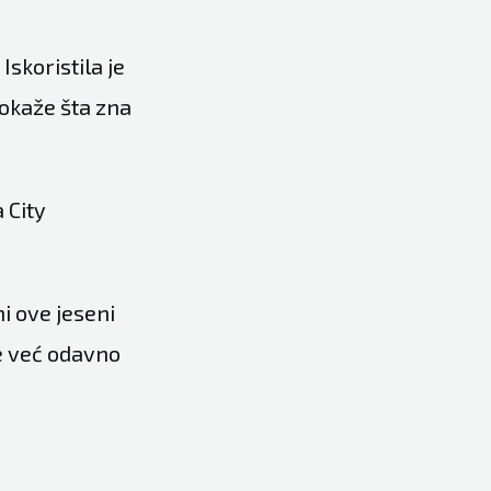
Iskoristila je
pokaže šta zna
 City
i ove jeseni
e već odavno