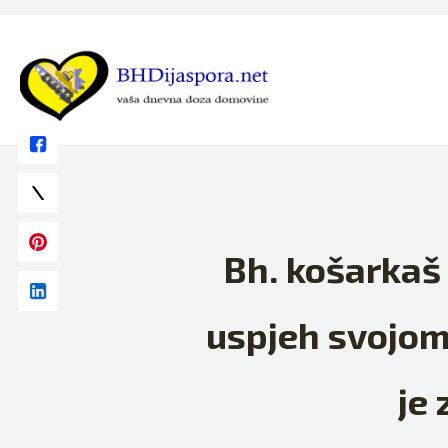
Skip
to
content
Bh. košarkaš
uspjeh svojom 
je