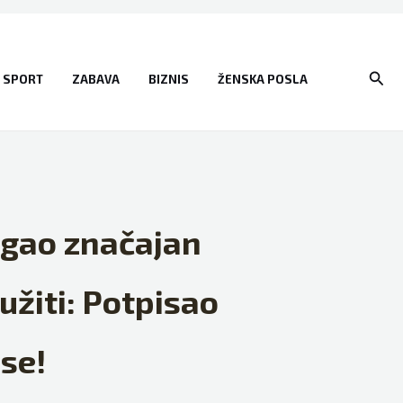
Sear
SPORT
ZABAVA
BIZNIS
ŽENSKA POSLA
igao značajan
užiti: Potpisao
se!