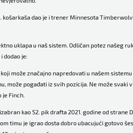
 nevjerovatno.
. košarkaša dao je i trener Minnesota Timberwolv
ektno uklapa u naš sistem. Odličan potez našeg ru
i dodao je:
koji može značajno napredovati u našem sistemu
nu, može pogađati iz svih pozicija. Ne može svaki 
o je Finch.
izabran kao 52. pik drafta 2021. godine od strane D
vom timu je igrao dosta dobro ubacujući gotovo šes