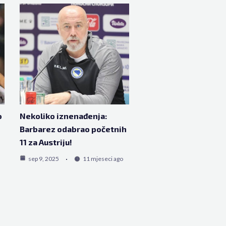
o
Nekoliko iznenađenja:
Barbarez odabrao početnih
11 za Austriju!
sep 9, 2025
11 mjeseci ago