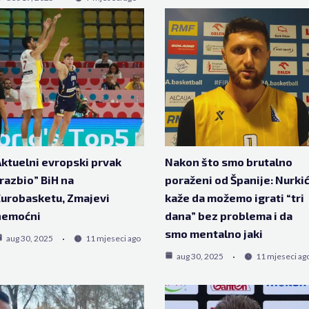
ktuelni evropski prvak
Nakon što smo brutalno
razbio” BiH na
poraženi od Španije: Nurki
urobasketu, Zmajevi
kaže da možemo igrati “tri
nemoćni
dana” bez problema i da
smo mentalno jaki
aug 30, 2025
11 mjeseci ago
aug 30, 2025
11 mjeseci ag