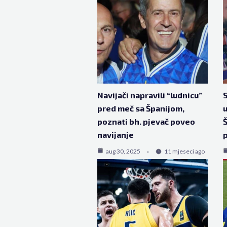
Navijači napravili “ludnicu”
S
pred meč sa Španijom,
u
poznati bh. pjevač poveo
Š
navijanje
p
aug 30, 2025
11 mjeseci ago