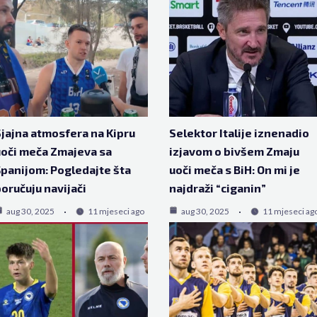
jajna atmosfera na Kipru
Selektor Italije iznenadio
oči meča Zmajeva sa
izjavom o bivšem Zmaju
panijom: Pogledajte šta
uoči meča s BiH: On mi je
oručuju navijači
najdraži “ciganin”
aug 30, 2025
11 mjeseci ago
aug 30, 2025
11 mjeseci ag