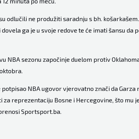
a 12 minuta po meču.
 su odlučili ne produžiti saradnju s bh. košarkašem. 
 dovela ga je u svoje redove te će imati šansu da 
vu NBA sezonu započinje duelom protiv Oklahoma
oktobra.
je potpisao NBA ugovor vjerovatno znači da Garza n
i za reprezentaciju Bosne i Hercegovine, što mu j
 prenosi Sportsport.ba.