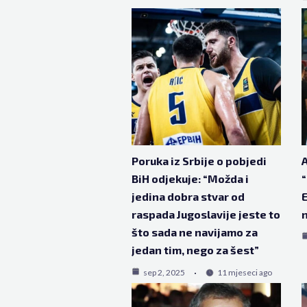
Poruka iz Srbije o pobjedi
A
BiH odjekuje: “Možda i
“
jedina dobra stvar od
E
raspada Jugoslavije jeste to
što sada ne navijamo za
jedan tim, nego za šest”
sep 2, 2025
11 mjeseci ago