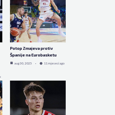
Potop Zmajeva protiv
Španije na Eurobasketu
aug 30, 2025
11 mjeseci ago
o