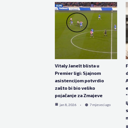
Vitaly Janelt blista u
F
Premier ligi: Sjajnom
d
asistencijom potvrdio
A
zašto bi bio veliko
e
pojačanje za Zmajeve
“
l
jan 8, 2026
7 mjeseci ago
s