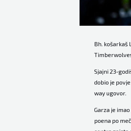
Bh. košarkaš 
Timberwolve
Sjajni 23-god
dobio je povj
way ugovor.
Garza je imao
poena po meču 