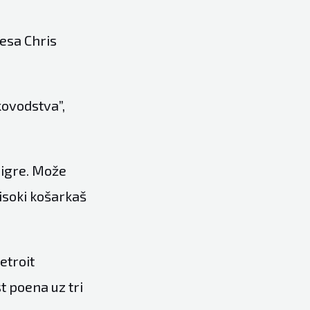
esa Chris
kovodstva”,
 igre. Može
visoki košarkaš
etroit
t poena uz tri