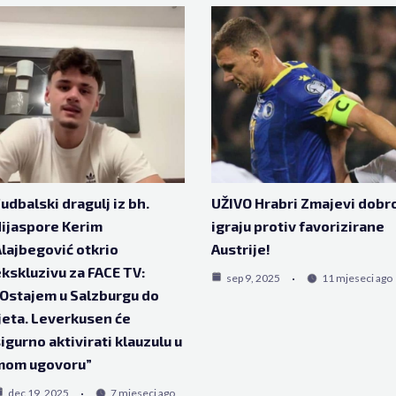
udbalski dragulj iz bh.
UŽIVO Hrabri Zmajevi dobr
ijaspore Kerim
igraju protiv favorizirane
lajbegović otkrio
Austrije!
kskluzivu za FACE TV:
sep 9, 2025
11 mjeseci ago
Ostajem u Salzburgu do
jeta. Leverkusen će
igurno aktivirati klauzulu u
mom ugovoru”
dec 19, 2025
7 mjeseci ago