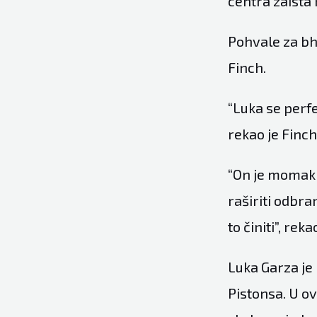
centra zaista
Pohvale za bh
Finch.
“Luka se perf
rekao je Finch 
“On je momak 
raširiti odbra
to činiti”, reka
Luka Garza je 
Pistonsa. U o