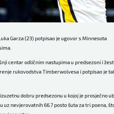
Luka Garza (23) potpisao je ugovor s Minnesota
sima.
išnji centar odličnim nastupima u predsezoni i že
erenje rukovodstva Timberwolvesa i potpisao je t
 izuzetnu dobru predsezonu u kojoj je prosječno ub
uz nevjerovatnih 66.7 posto šuta za tri poena, što