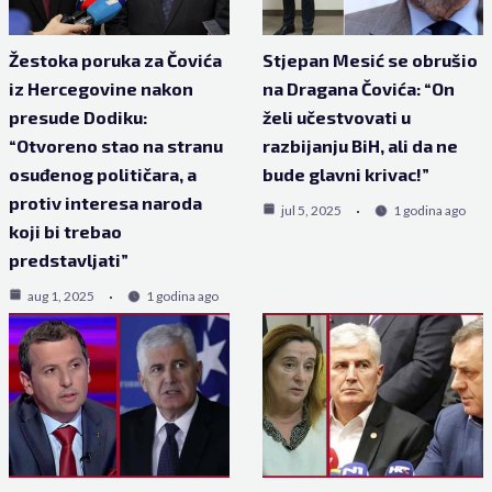
Žestoka poruka za Čovića
Stjepan Mesić se obrušio
iz Hercegovine nakon
na Dragana Čovića: “On
presude Dodiku:
želi učestvovati u
“Otvoreno stao na stranu
razbijanju BiH, ali da ne
osuđenog političara, a
bude glavni krivac!”
protiv interesa naroda
jul 5, 2025
1 godina ago
koji bi trebao
predstavljati”
aug 1, 2025
1 godina ago