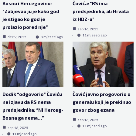
Bosnu i Hercegovinu:
Čovića: “RS ima
“Zalijevao ju je kako god
predsjednika, ali Hrvata
je stigao ko god je
iz HDZ-a”
prolazio pored nje”
sep 16, 2025
11 mjeseci ago
dec 9, 2025
8 mjeseci ago
Dodik “odgovorio” Čoviću
Čović javno progovorio o
na izjavu da RS nema
generalu koji je prekinuo
predsjednika: “Ni Herceg-
govor zbog ezana
Bosna ga nema…”
sep 16, 2025
11 mjeseci ago
sep 16, 2025
11 mjeseci ago