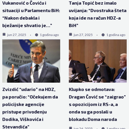
Vukanović o Čoviću i
Tanja Topić bez imalo
situaciji u Parlamentu BiH:
uvijanja: “Dvostruka šteta
“Nakon debakla i
koja ide na račun HDZ-a
bježanije shvatio je…”
BiH”
jun 27, 2025
1 godina ago
jun 27, 2025
1 godina ago
Zvizdić “udario” na HDZ,
Klupko se odmotava:
pa poručio: “Očekujem da
Dragan Čović se “zaigrao”
policijske agencije
s opozicijom iz RS-a, a
pristupe privođenju
onda su ga poslali u
Dodika, Viškovića i
blokadu Doma naroda
Stevandića”
jun 26, 2025
1 godina ago