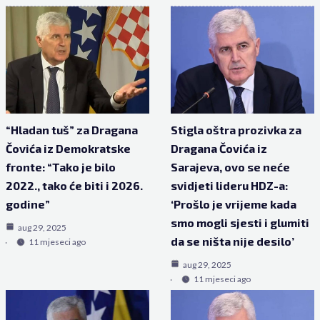
“Hladan tuš” za Dragana
Stigla oštra prozivka za
Čovića iz Demokratske
Dragana Čovića iz
fronte: “Tako je bilo
Sarajeva, ovo se neće
2022., tako će biti i 2026.
svidjeti lideru HDZ-a:
godine”
‘Prošlo je vrijeme kada
smo mogli sjesti i glumiti
aug 29, 2025
da se ništa nije desilo’
11 mjeseci ago
aug 29, 2025
11 mjeseci ago