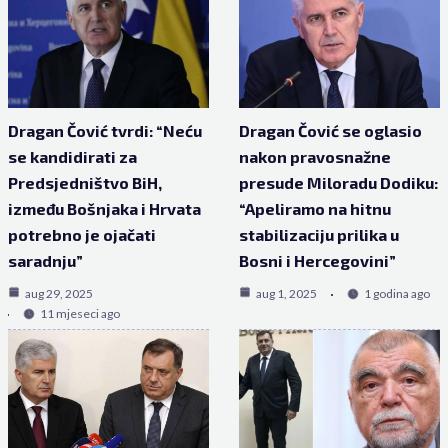
Dragan Čović tvrdi: “Neću
Dragan Čović se oglasio
se kandidirati za
nakon pravosnažne
Predsjedništvo BiH,
presude Miloradu Dodiku:
između Bošnjaka i Hrvata
“Apeliramo na hitnu
potrebno je ojačati
stabilizaciju prilika u
saradnju”
Bosni i Hercegovini”
aug 29, 2025
aug 1, 2025
1 godina ago
11 mjeseci ago