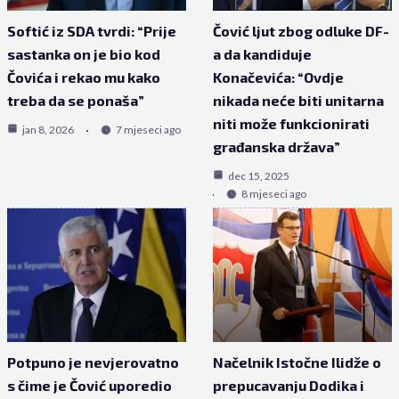
Softić iz SDA tvrdi: “Prije
Čović ljut zbog odluke DF-
sastanka on je bio kod
a da kandiduje
Čovića i rekao mu kako
Konačevića: “Ovdje
treba da se ponaša”
nikada neće biti unitarna
niti može funkcionirati
jan 8, 2026
7 mjeseci ago
građanska država”
dec 15, 2025
8 mjeseci ago
Potpuno je nevjerovatno
Načelnik Istočne Ilidže o
s čime je Čović uporedio
prepucavanju Dodika i