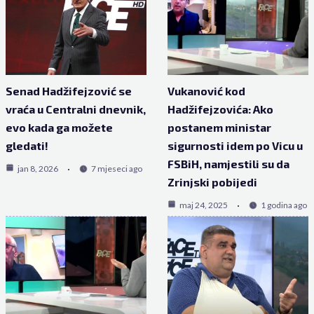
Senad Hadžifejzović se
Vukanović kod
vraća u Centralni dnevnik,
Hadžifejzovića: Ako
evo kada ga možete
postanem ministar
gledati!
sigurnosti idem po Vicu u
FSBiH, namjestili su da
jan 8, 2026
7 mjeseci ago
Zrinjski pobijedi
maj 24, 2025
1 godina ago