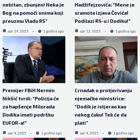
nebitan, zbunjen! Neka je
Hadžifejzovića: “Mene je
Bog na pomoći onima koji
sramota izjava Čovića!
preuzmu Vladu RS”
Podilazi RS-u i Dodiku!”
apr 19, 2025
1 godina ago
apr 12, 2025
1 godina ago
Premijer FBiH Nermin
Crnadak o protjerivanju
Nikšić tvrdi: “Policija će
njemačke ministrice:
za hapšenje Milorada
“Dodik je istjerao kao
Dodika imati podršku
nekog ćuku! Tek će da
EUFOR-a!”
plati”
apr 4, 2025
1 godina ago
apr 4, 2025
1 godina ago