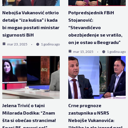
Nebojša Vukanović otkrio
Potpredsjednik FBiH
detalje “iza kulisa” i kada
Stojanović:
bi mogao postati ministar
“Stevandićevo
sigurnosti BiH
obezbjeđenje se vratilo,
on je ostao u Beogradu”
mar 23, 2025
1 godina ago
mar 15, 2025
1 godina ago
Jelena Trivić o tajni
Crne prognoze
Milorada Dodika: “Znam
zastupnika u NSRS
šta si obećao strancima!
Nebojše Vukanovića:
Spasi RS, povuci se!”
“Veliko je zlo ispred nas!