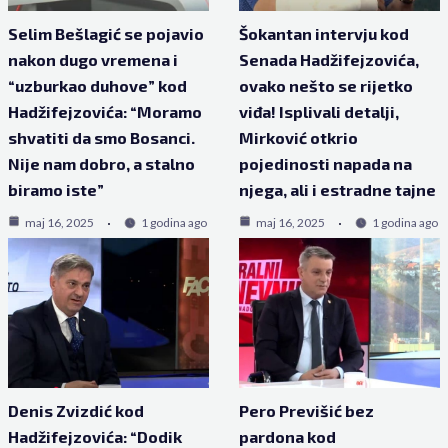
Selim Bešlagić se pojavio
Šokantan intervju kod
nakon dugo vremena i
Senada Hadžifejzovića,
“uzburkao duhove” kod
ovako nešto se rijetko
Hadžifejzovića: “Moramo
viđa! Isplivali detalji,
shvatiti da smo Bosanci.
Mirković otkrio
Nije nam dobro, a stalno
pojedinosti napada na
biramo iste”
njega, ali i estradne tajne
maj 16, 2025
1 godina ago
maj 16, 2025
1 godina ago
Denis Zvizdić kod
Pero Previšić bez
Hadžifejzovića: “Dodik
pardona kod