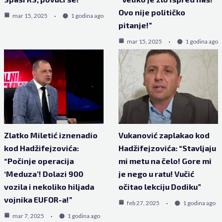
Ovo nije političko
mar 15, 2025
1 godina ago
pitanje!”
mar 15, 2025
1 godina ago
Zlatko Miletić iznenadio
Vukanović zaplakao kod
kod Hadžifejzovića:
Hadžifejzovića: “Stavljaju
“Počinje operacija
mi metu na čelo! Gore mi
‘Meduza’! Dolazi 900
je nego u ratu! Vučić
vozila i nekoliko hiljada
očitao lekciju Dodiku”
vojnika EUFOR-a!”
feb 27, 2025
1 godina ago
mar 7, 2025
1 godina ago