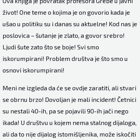
Ova knjiga je povratak profesora Grebe u javni
život! One teme o kojima je on govorio kada je
ušao u politiku su i danas su aktuelne! Kod nas je
poslovica – šutanje je zlato, a govor srebro!
Ljudi šute zato što se boje! Svi smo
iskorumpirani! Problem društva je što smo u
osnovi iskorumpirani!
Meni ne izgleda da će se ovdje zaratiti, ali stvari
se obrnu brzo! Dovoljan je mali incident! Četnici
su nestali 40-ih, pa se pojavili 90-ih jači nego
ikada! U društvu u kojem nema stalnog dijaloga,
ali da to nije dijalog istomišljenika, može iskočiti