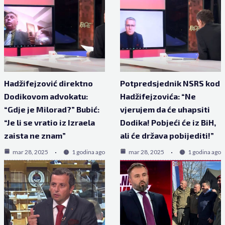
Hadžifejzović direktno
Potpredsjednik NSRS kod
Dodikovom advokatu:
Hadžifejzovića: “Ne
“Gdje je Milorad?” Bubić:
vjerujem da će uhapsiti
“Je li se vratio iz Izraela
Dodika! Pobjeći će iz BiH,
zaista ne znam”
ali će država pobijediti!”
mar 28, 2025
1 godina ago
mar 28, 2025
1 godina ago