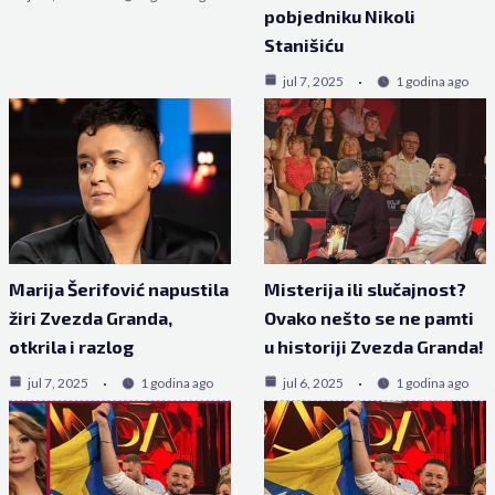
pobjedniku Nikoli
Stanišiću
jul 7, 2025
1 godina ago
Marija Šerifović napustila
Misterija ili slučajnost?
žiri Zvezda Granda,
Ovako nešto se ne pamti
otkrila i razlog
u historiji Zvezda Granda!
jul 7, 2025
1 godina ago
jul 6, 2025
1 godina ago