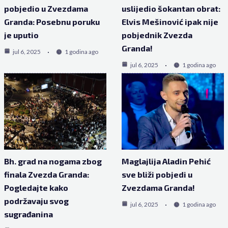
pobjedio u Zvezdama
uslijedio šokantan obrat:
Granda: Posebnu poruku
Elvis Mešinović ipak nije
je uputio
pobjednik Zvezda
Granda!
jul 6, 2025
1 godina ago
jul 6, 2025
1 godina ago
Bh. grad na nogama zbog
Maglajlija Aladin Pehić
finala Zvezda Granda:
sve bliži pobjedi u
Pogledajte kako
Zvezdama Granda!
podržavaju svog
jul 6, 2025
1 godina ago
sugrađanina