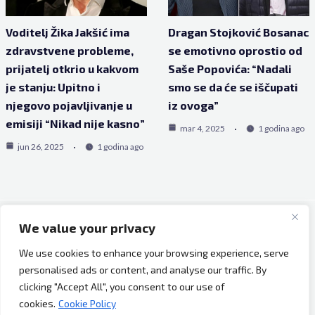
Voditelj Žika Jakšić ima
Dragan Stojković Bosanac
zdravstvene probleme,
se emotivno oprostio od
prijatelj otkrio u kakvom
Saše Popovića: “Nadali
je stanju: Upitno i
smo se da će se iščupati
njegovo pojavljivanje u
iz ovoga”
emisiji “Nikad nije kasno”
mar 4, 2025
1 godina ago
jun 26, 2025
1 godina ago
We value your privacy
Copyright © 2026 Bh Dijaspora.
We use cookies to enhance your browsing experience, serve
O nama
personalised ads or content, and analyse our traffic. By
Marketing
clicking "Accept All", you consent to our use of
Uslovi korištenja
cookies.
Cookie Policy
Impressum