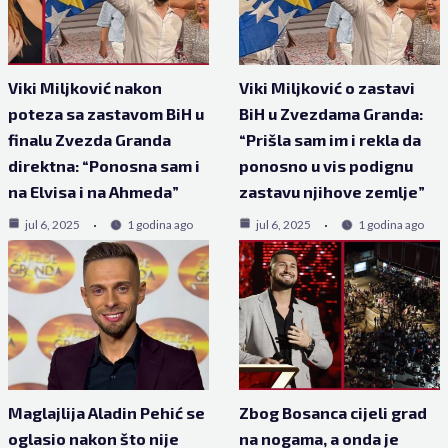
Viki Miljković nakon
Viki Miljković o zastavi
poteza sa zastavom BiH u
BiH u Zvezdama Granda:
finalu Zvezda Granda
“Prišla sam im i rekla da
direktna: “Ponosna sam i
ponosno u vis podignu
na Elvisa i na Ahmeda”
zastavu njihove zemlje”
jul 6, 2025
1 godina ago
jul 6, 2025
1 godina ago
Maglajlija Aladin Pehić se
Zbog Bosanca cijeli grad
oglasio nakon što nije
na nogama, a onda je