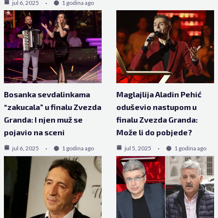
jul 6, 2025
1 godina ago
Bosanka sevdalinkama
Maglajlija Aladin Pehić
“zakucala” u finalu Zvezda
oduševio nastupom u
Granda: I njen muž se
finalu Zvezda Granda:
pojavio na sceni
Može li do pobjede?
jul 6, 2025
1 godina ago
jul 5, 2025
1 godina ago