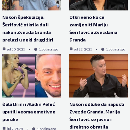
Nakon špekulacija:
Otkriveno ko će
Šerifović otkrila da li
zamijeniti Mariju
nakon Zvezda Granda
Šerifović u Zvezdama
prelazi u neki drugi žiri
Granda
jul 30, 2025
1 godina ago
jul 22, 2025
1 godina ago
Đula Drini i Aladin Pehić
Nakon odluke da napusti
uputili veoma emotivne
Zvezde Granda, Marija
poruke
Šerifović se javno i
direktno obratila
jul 7, 2025
1 godina ago