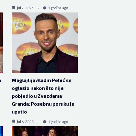
jul 7, 2025
1 godina ago
a
Maglajlija Aladin Pehić se
oglasio nakon što nije
pobjedio u Zvezdama
Granda: Posebnu poruku je
uputio
jul 6, 2025
1 godina ago