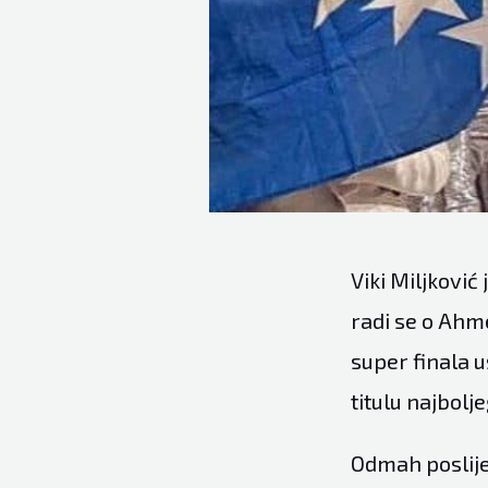
Viki Miljković
radi se o Ahme
super finala u
titulu najbolje
Odmah poslije 