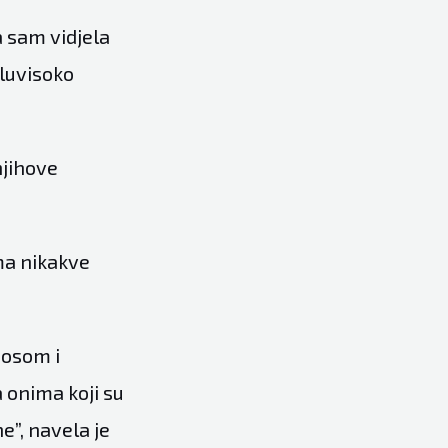
a sam vidjela
oluvisoko
njihove
ema nikakve
nosom i
onima koji su
e”, navela je