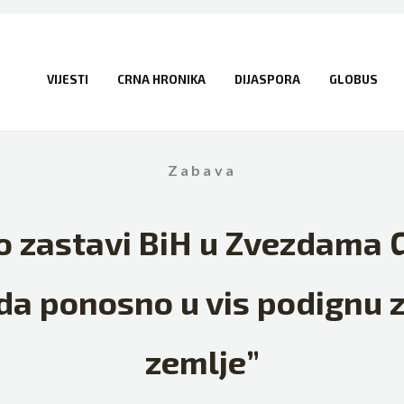
VIJESTI
CRNA HRONIKA
DIJASPORA
GLOBUS
Zabava
 o zastavi BiH u Zvezdama 
 da ponosno u vis podignu 
zemlje”