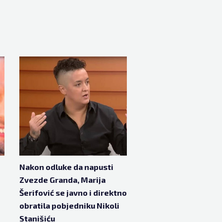
Nakon odluke da napusti
Zvezde Granda, Marija
Šerifović se javno i direktno
obratila pobjedniku Nikoli
Stanišiću