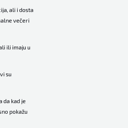
a, ali i dosta
nalne večeri
i ili imaju u
vi su
a da kad je
osno pokažu