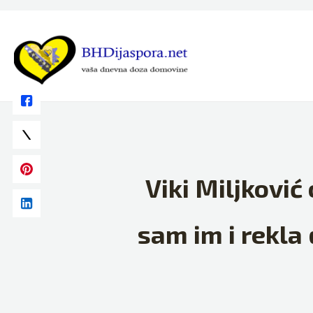
Skip
to
content
Viki Miljković
sam im i rekla