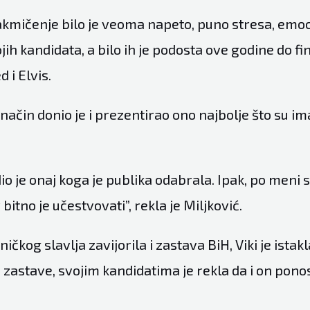
mičenje bilo je veoma napeto, puno stresa, emocij
jih kandidata, a bilo ih je podosta ove godine do fi
 i Elvis.
način donio je i prezentirao ono najbolje što su imal
dio je onaj koga je publika odabrala. Ipak, po meni s
 bitno je učestvovati”, rekla je Miljković.
čkog slavlja zavijorila i zastava BiH, Viki je istakl
e zastave, svojim kandidatima je rekla da i on pon