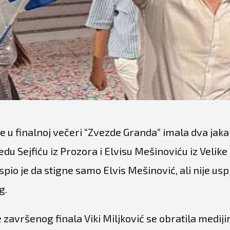
 je u finalnoj večeri “Zvezde Granda” imala dva jaka
du Sejfiću iz Prozora i Elvisu Mešinoviću iz Velike
spio je da stigne samo Elvis Mešinović, ali nije usp
g.
završenog finala Viki Miljković se obratila mediji