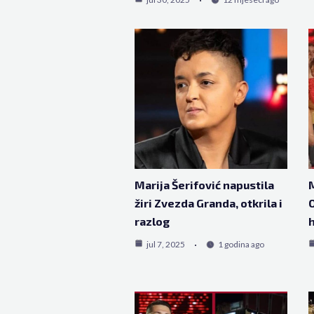
Marija Šerifović napustila
M
žiri Zvezda Granda, otkrila i
O
razlog
h
jul 7, 2025
1 godina ago