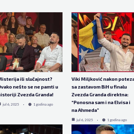
isterija ili slučajnost?
Viki Miljković nakon potez
vako nešto se ne pamti u
sa zastavom BiH u finalu
istoriji Zvezda Granda!
Zvezda Granda direktna:
“Ponosna sam i na Elvisa i
jul 6, 2025
1 godina ago
na Ahmeda”
jul 6, 2025
1 godina ago