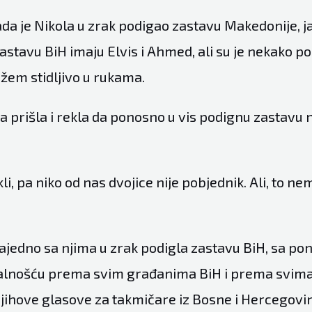
Kada je Nikola u zrak podigao zastavu Makedonije, j
stavu BiH imaju Elvis i Ahmed, ali su je nekako p
ažem stidljivo u rukama.
a prišla i rekla da ponosno u vis podignu zastavu 
kli, pa niko od nas dvojice nije pobjednik. Ali, to n
ajedno sa njima u zrak podigla zastavu BiH, sa po
alnošću prema svim građanima BiH i prema svima 
njihove glasove za takmičare iz Bosne i Hercegovin