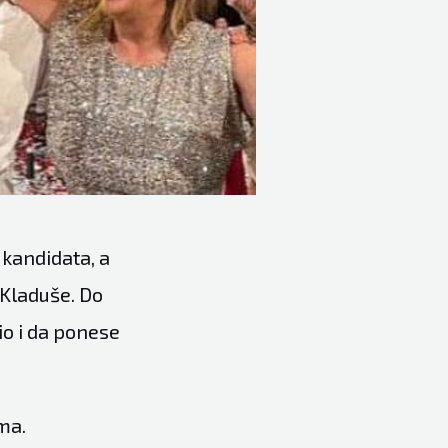
 kandidata, a
 Kladuše. Do
io i da ponese
ma.