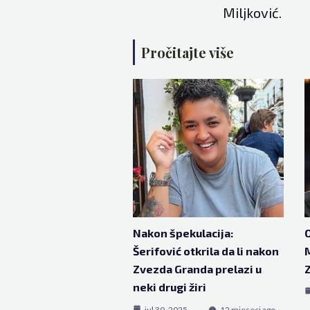
Miljković.
Pročitajte više
Nakon špekulacija:
O
Šerifović otkrila da li nakon
M
Zvezda Granda prelazi u
neki drugi žiri
jul 30, 2025
12 mjeseci ago