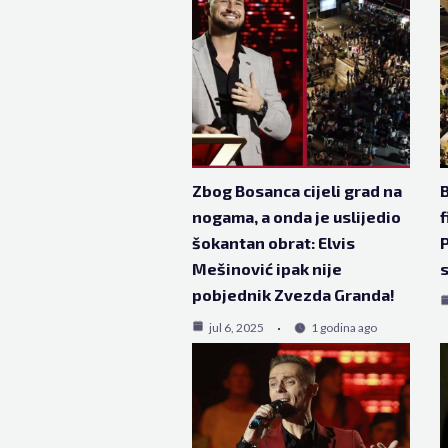
Zbog Bosanca cijeli grad na
B
nogama, a onda je uslijedio
f
šokantan obrat: Elvis
P
Mešinović ipak nije
pobjednik Zvezda Granda!
jul 6, 2025
1 godina ago