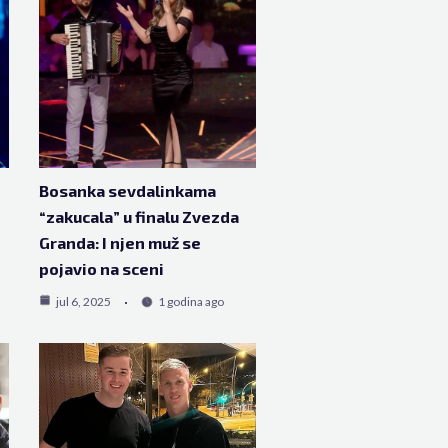
Bosanka sevdalinkama
“zakucala” u finalu Zvezda
Granda: I njen muž se
pojavio na sceni
jul 6, 2025
1 godina ago