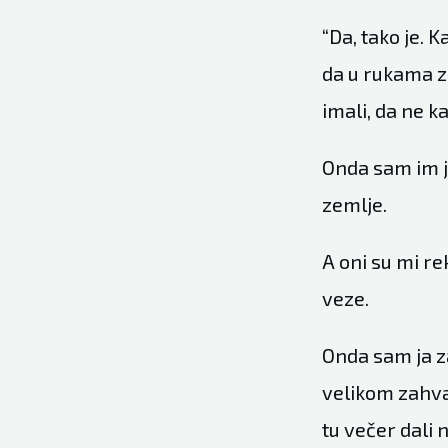
“Da, tako je. 
da u rukama za
imali, da ne k
Onda sam im j
zemlje.
A oni su mi re
veze.
Onda sam ja z
velikom zahv
tu večer dali 