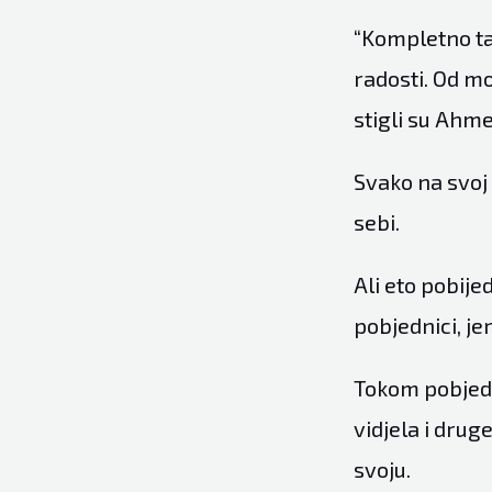
“Kompletno tak
radosti. Od mo
stigli su Ahmed
Svako na svoj 
sebi.
Ali eto pobije
pobjednici, jer
Tokom pobjedni
vidjela i drug
svoju.