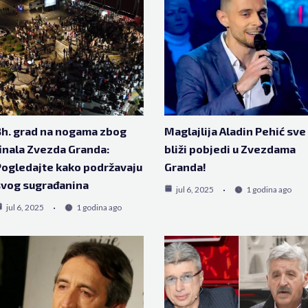
h. grad na nogama zbog
Maglajlija Aladin Pehić sve
inala Zvezda Granda:
bliži pobjedi u Zvezdama
ogledajte kako podržavaju
Granda!
svog sugrađanina
jul 6, 2025
1 godina ago
jul 6, 2025
1 godina ago