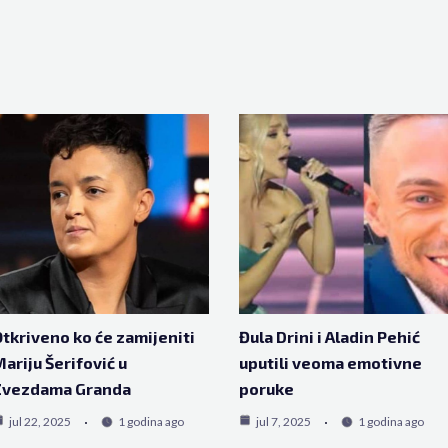
tkriveno ko će zamijeniti
Đula Drini i Aladin Pehić
ariju Šerifović u
uputili veoma emotivne
Zvezdama Granda
poruke
jul 22, 2025
1 godina ago
jul 7, 2025
1 godina ago