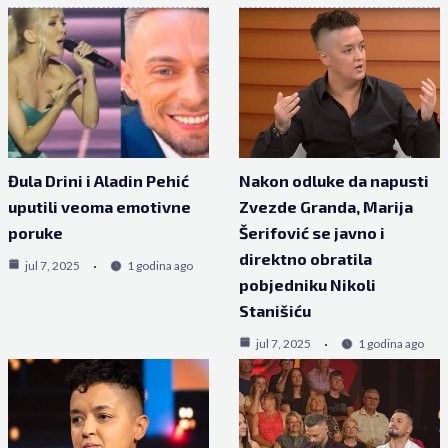
Đula Drini i Aladin Pehić
Nakon odluke da napusti
uputili veoma emotivne
Zvezde Granda, Marija
poruke
Šerifović se javno i
direktno obratila
jul 7, 2025
1 godina ago
pobjedniku Nikoli
Stanišiću
jul 7, 2025
1 godina ago