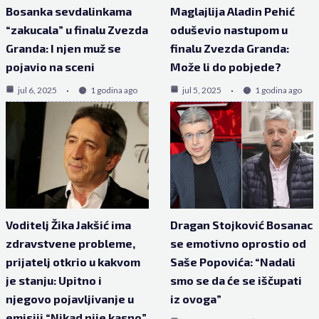
Bosanka sevdalinkama
Maglajlija Aladin Pehić
“zakucala” u finalu Zvezda
oduševio nastupom u
Granda: I njen muž se
finalu Zvezda Granda:
pojavio na sceni
Može li do pobjede?
jul 6, 2025
1 godina ago
jul 5, 2025
1 godina ago
Voditelj Žika Jakšić ima
Dragan Stojković Bosanac
zdravstvene probleme,
se emotivno oprostio od
prijatelj otkrio u kakvom
Saše Popovića: “Nadali
je stanju: Upitno i
smo se da će se iščupati
njegovo pojavljivanje u
iz ovoga”
emisiji “Nikad nije kasno”