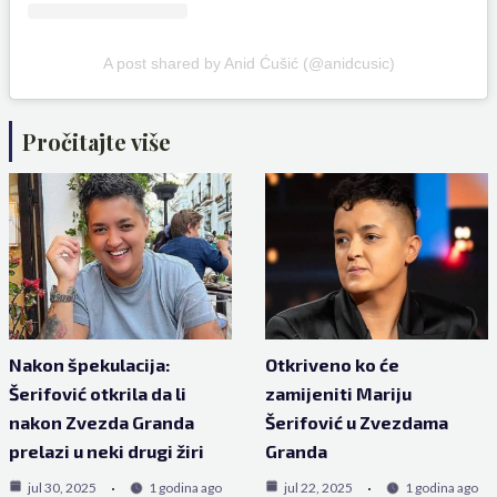
A post shared by Anid Ćušić (@anidcusic)
Pročitajte više
Nakon špekulacija:
Otkriveno ko će
Šerifović otkrila da li
zamijeniti Mariju
nakon Zvezda Granda
Šerifović u Zvezdama
prelazi u neki drugi žiri
Granda
jul 30, 2025
1 godina ago
jul 22, 2025
1 godina ago