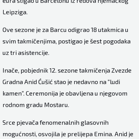
eura stigao u Barcelonu iz redova njemačkog
Leipziga.
Ove sezone je za Barcu odigrao 18 utakmica u
svim takmičenjima, postigao je šest pogodaka
uz tri asistencije.
Inače, pobjednik 12. sezone takmičenja Zvezde
Gradna Anid Ćušić stao je nedavno na “ludi
kamen”. Ceremonija je obavljena u njegovom
rodnom gradu Mostaru.
Srce pjevača fenomenalnih glasovnih
mogućnosti, osvojila je prelijepa Emina. Anid je