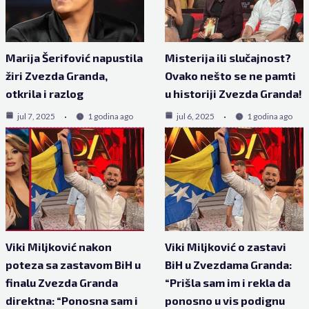
Marija Šerifović napustila
Misterija ili slučajnost?
žiri Zvezda Granda,
Ovako nešto se ne pamti
otkrila i razlog
u historiji Zvezda Granda!
jul 7, 2025
1 godina ago
jul 6, 2025
1 godina ago
Viki Miljković nakon
Viki Miljković o zastavi
poteza sa zastavom BiH u
BiH u Zvezdama Granda:
finalu Zvezda Granda
“Prišla sam im i rekla da
direktna: “Ponosna sam i
ponosno u vis podignu