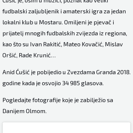
Ćušić je, osim u muzici, poznat kao veliki
fudbalski zaljubljenik i amaterski igra za jedan
lokalni klub u Mostaru. Omiljeni je pjevač i
prijatelj mnogih fudbalskih zvijezda iz regiona,
kao što su Ivan Rakitić, Mateo Kovačić, Mislav
Oršić, Rade Krunić…
Anid Ćušić je pobijedio u Zvezdama Granda 2018.
godine kada je osvojio 34 985 glasova.
Pogledajte fotografije koje je zabilježio sa
Danijem Olmom.