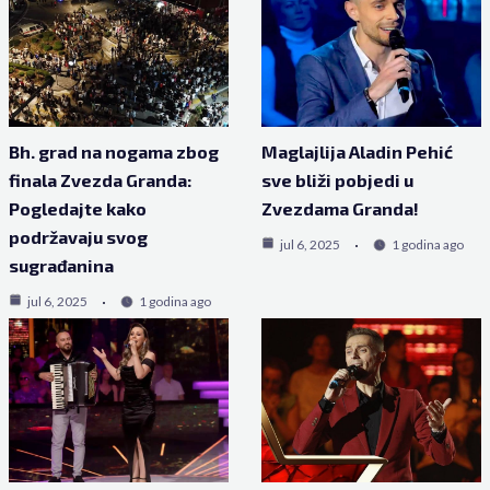
Bh. grad na nogama zbog
Maglajlija Aladin Pehić
finala Zvezda Granda:
sve bliži pobjedi u
Pogledajte kako
Zvezdama Granda!
podržavaju svog
jul 6, 2025
1 godina ago
sugrađanina
jul 6, 2025
1 godina ago