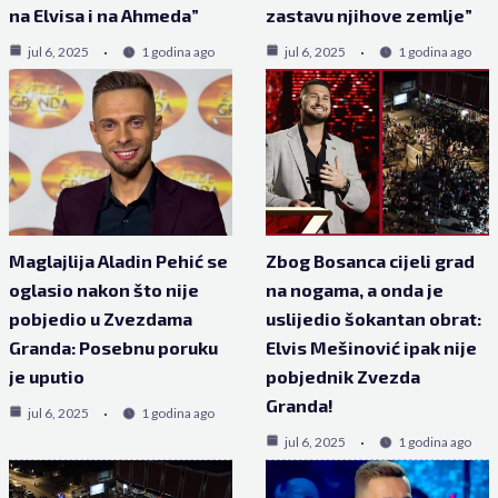
na Elvisa i na Ahmeda”
zastavu njihove zemlje”
jul 6, 2025
1 godina ago
jul 6, 2025
1 godina ago
Maglajlija Aladin Pehić se
Zbog Bosanca cijeli grad
oglasio nakon što nije
na nogama, a onda je
pobjedio u Zvezdama
uslijedio šokantan obrat:
Granda: Posebnu poruku
Elvis Mešinović ipak nije
je uputio
pobjednik Zvezda
Granda!
jul 6, 2025
1 godina ago
jul 6, 2025
1 godina ago