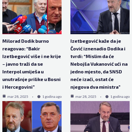
Milorad Dodik burno
Izetbegović kaže da je
reagovao: “Bakir
Čović iznenadio Dodika i
Izetbegović više i ne krije
tvrdi: “Mislim da će
– javno traži da se
Nebojša Vukanović ući na
Interpol umiješa u
jedno mjesto, da SNSD
unutrašnje prilike u Bosni
neće izaći, ostat će
i Hercegovini”
njegova dva ministra”
mar 28, 2025
1 godina ago
mar 28, 2025
1 godina ago