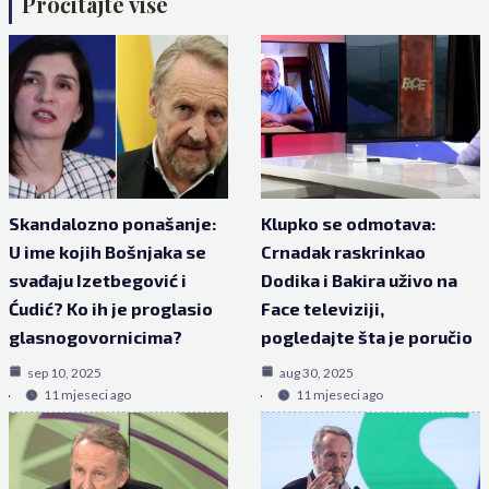
Pročitajte više
Skandalozno ponašanje:
Klupko se odmotava:
U ime kojih Bošnjaka se
Crnadak raskrinkao
svađaju Izetbegović i
Dodika i Bakira uživo na
Ćudić? Ko ih je proglasio
Face televiziji,
glasnogovornicima?
pogledajte šta je poručio
sep 10, 2025
aug 30, 2025
11 mjeseci ago
11 mjeseci ago