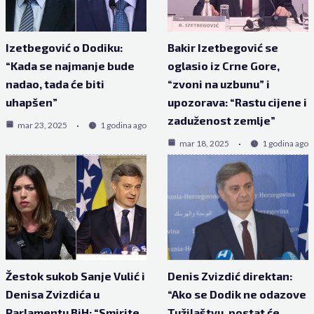
Izetbegović o Dodiku:
Bakir Izetbegović se
“Kada se najmanje bude
oglasio iz Crne Gore,
nadao, tada će biti
“zvoni na uzbunu” i
uhapšen”
upozorava: “Rastu cijene i
zaduženost zemlje”
mar 23, 2025
1 godina ago
mar 18, 2025
1 godina ago
Žestok sukob Sanje Vulić i
Denis Zvizdić direktan:
Denisa Zvizdića u
“Ako se Dodik ne odazove
Parlamentu BiH: “Smirite
Tužilaštvu, postat će