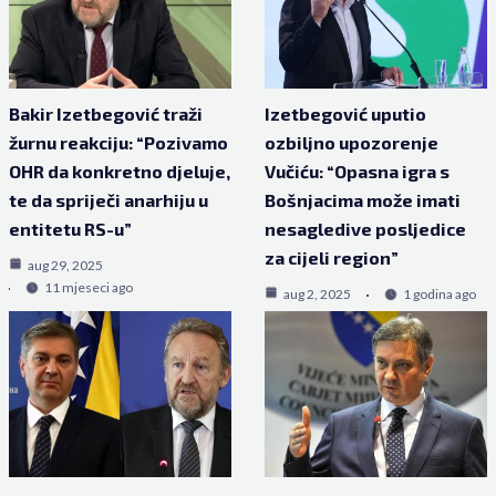
Bakir Izetbegović traži
Izetbegović uputio
žurnu reakciju: “Pozivamo
ozbiljno upozorenje
OHR da konkretno djeluje,
Vučiću: “Opasna igra s
te da spriječi anarhiju u
Bošnjacima može imati
entitetu RS-u”
nesagledive posljedice
za cijeli region”
aug 29, 2025
11 mjeseci ago
aug 2, 2025
1 godina ago