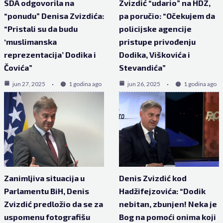
SDA odgovorila na
Zvizdić “udario” na HDZ,
“ponudu” Denisa Zvizdića:
pa poručio: “Očekujem da
“Pristali su da budu
policijske agencije
‘muslimanska
pristupe privođenju
reprezentacija’ Dodika i
Dodika, Viškovića i
Čovića”
Stevandića”
jun 27, 2025
1 godina ago
jun 26, 2025
1 godina ago
Zanimljiva situacija u
Denis Zvizdić kod
Parlamentu BiH, Denis
Hadžifejzovića: “Dodik
Zvizdić predložio da se za
nebitan, zbunjen! Neka je
uspomenu fotografišu
Bog na pomoći onima koji