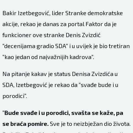
Bakir Izetbegović, lider Stranke demokratske
akcije, rekao je danas za portal Faktor da je
funkcioner ove stranke Denis Zvizdić
”decenijama gradio SDA” i u uvijek je bio tretiran
”kao jedan od najvažnijih kadrova”.
Na pitanje kakav je status Denisa Zvizdića u
SDA, Izetbegović je rekao da ”svađe bude i u
porodici”.
”
Bude svađe i u porodici, svašta se kaže, pa
se braća pomire.
Sve je to neizbježan dio života.