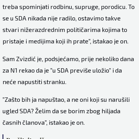
treba spominjati rodbinu, supruge, porodicu. To
se u SDA nikada nije radilo, ostavimo takve
stvari nižerazdrednim političarima kojima to
pristaje i medijima koji ih prate”, istakao je on.
Sam Zvizdić je, podsjećamo, prije nekoliko dana
za N1 rekao da je ”u SDA previše uložio” i da
neće napustiti stranku.
”Zašto bih ja napuštao, a ne oni koji su narušili
ugled SDA? Želim da se borim zbog hiljada
časnih članova”, istakao je on.