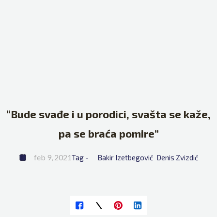
“Bude svađe i u porodici, svašta se kaže,
pa se braća pomire”
feb 9, 2021
Tag - 
Bakir Izetbegović
Denis Zvizdić