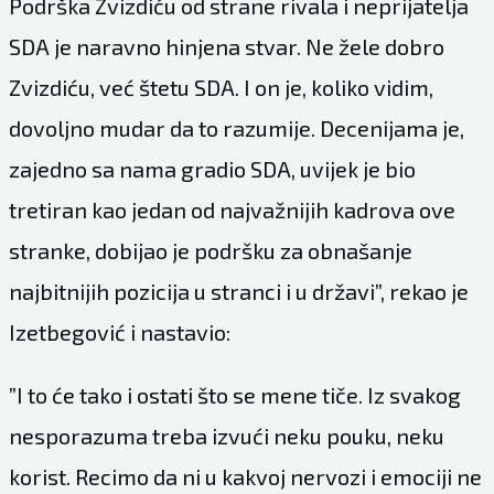
Podrška Zvizdiću od strane rivala i neprijatelja
SDA je naravno hinjena stvar. Ne žele dobro
Zvizdiću, već štetu SDA. I on je, koliko vidim,
dovoljno mudar da to razumije. Decenijama je,
zajedno sa nama gradio SDA, uvijek je bio
tretiran kao jedan od najvažnijih kadrova ove
stranke, dobijao je podršku za obnašanje
najbitnijih pozicija u stranci i u državi”, rekao je
Izetbegović i nastavio:
”I to će tako i ostati što se mene tiče. Iz svakog
nesporazuma treba izvući neku pouku, neku
korist. Recimo da ni u kakvoj nervozi i emociji ne