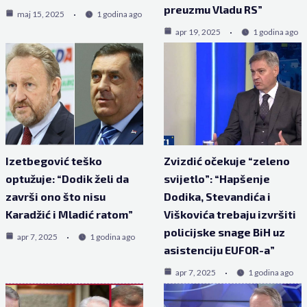
preuzmu Vladu RS”
maj 15, 2025
1 godina ago
apr 19, 2025
1 godina ago
Izetbegović teško
Zvizdić očekuje “zeleno
optužuje: “Dodik želi da
svijetlo”: “Hapšenje
završi ono što nisu
Dodika, Stevandića i
Karadžić i Mladić ratom”
Viškovića trebaju izvršiti
policijske snage BiH uz
apr 7, 2025
1 godina ago
asistenciju EUFOR-a”
apr 7, 2025
1 godina ago