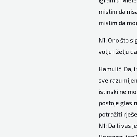
igram u Mielec
mislim da nisa
mislim da mogu
N1: Ono što si
volju i želju 
Hamulić: Da, 
sve razumijem
istinski ne mo
postoje glasi
potražiti rješ
N1: Da li vas 
Hercegovine?