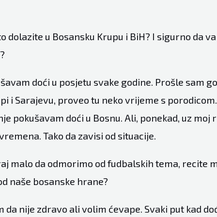
to dolazite u Bosansku Krupu i BiH? I sigurno da va
o?
šavam doći u posjetu svake godine. Prošle sam go
pi i Sarajevu, proveo tu neko vrijeme s porodico
je pokušavam doći u Bosnu. Ali, ponekad, uz moj 
emena. Tako da zavisi od situacije.
raj malo da odmorimo od fudbalskih tema, recite m
i od naše bosanske hrane?
 da nije zdravo ali volim ćevape. Svaki put kad d