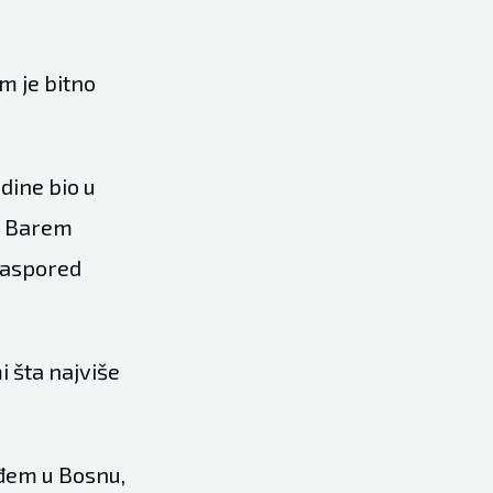
m je bitno
dine bio u
m. Barem
raspored
i šta najviše
ođem u Bosnu,