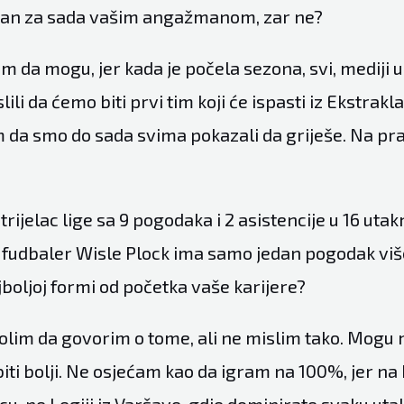
jan za sada vašim angažmanom, zar ne?
m da mogu, jer kada je počela sezona, svi, mediji u 
slili da ćemo biti prvi tim koji će ispasti iz Ekstrak
m da smo do sada svima pokazali da griješe. Na 
strijelac lige sa 9 pogodaka i 2 asistencije u 16 uta
o fudbaler Wisle Plock ima samo jedan pogodak viš
jboljoj formi od početka vaše karijere?
olim da govorim o tome, ali ne mislim tako. Mog
iti bolji. Ne osjećam kao da igram na 100%, jer na