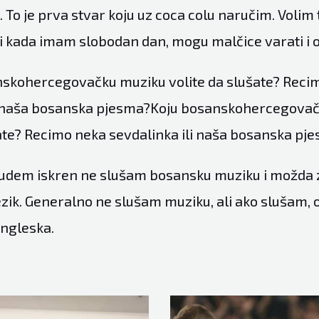
To je prva stvar koju uz coca colu naručim. Volim
li kada imam slobodan dan, mogu malčice varati i 
nskohercegovačku muziku volite da slušate? Reci
li naša bosanska pjesma?Koju bosanskohercegova
šate? Recimo neka sevdalinka ili naša bosanska pj
udem iskren ne slušam bosansku muziku i možda 
ezik. Generalno ne slušam muziku, ali ako slušam, o
engleska.