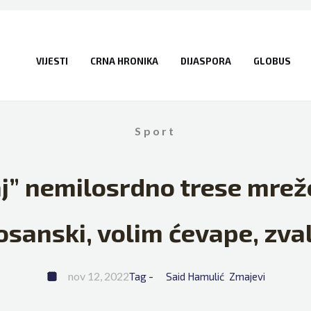
VIJESTI
CRNA HRONIKA
DIJASPORA
GLOBUS
Sport
” nemilosrdno trese mreže
osanski, volim ćevape, zval
nov 12, 2022
Tag - 
Said Hamulić
Zmajevi