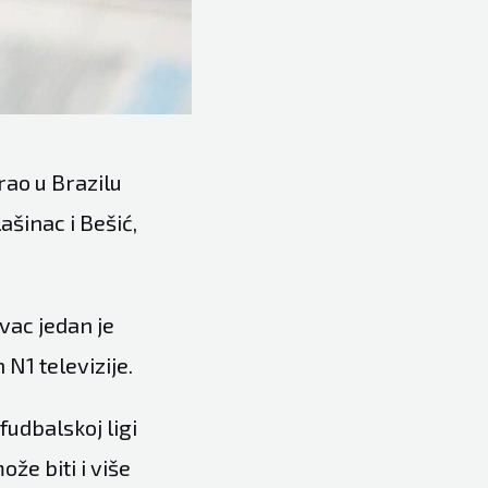
rao u Brazilu
ašinac i Bešić,
vac jedan je
an
N1
televizije.
fudbalskoj ligi
ože biti i više