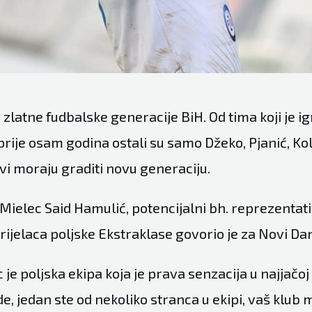
zlatne fudbalske generacije BiH. Od tima koji je ig
rije osam godina ostali su samo Džeko, Pjanić, Kol
vi moraju graditi novu generaciju.
Mielec Said Hamulić, potencijalni bh. reprezentati
trijelaca poljske Ekstraklase govorio je za Novi D
c je poljska ekipa koja je prava senzacija u najjačoj 
de, jedan ste od nekoliko stranca u ekipi, vaš klub m