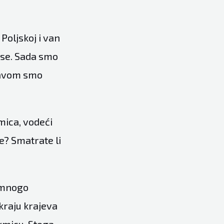
Poljskoj i van
lase. Sada smo
pravom smo
kmica, vodeći
e? Smatrate li
u mnogo
 kraju krajeva