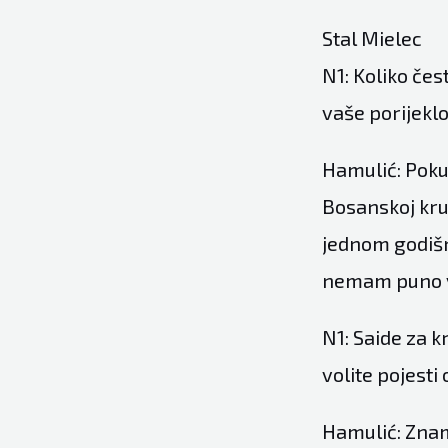
Stal Mielec
N1: Koliko čes
vaše porijekl
Hamulić: Poku
Bosanskoj kru
jednom godišn
nemam puno vr
N1: Saide za k
volite pojest
Hamulić: Znam