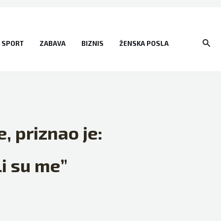
Sear
SPORT
ZABAVA
BIZNIS
ŽENSKA POSLA
, priznao je:
i su me”