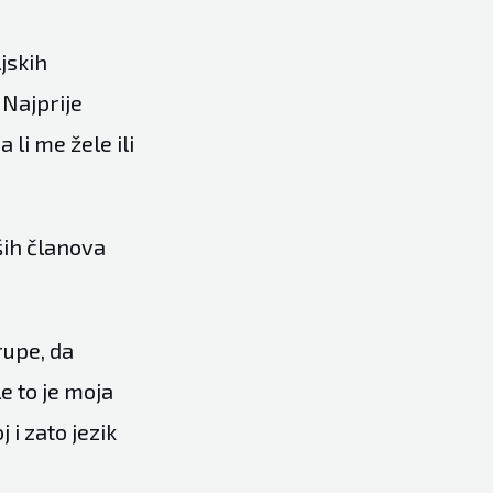
jskih
 Najprije
 li me žele ili
ših članova
rupe, da
e to je moja
 i zato jezik