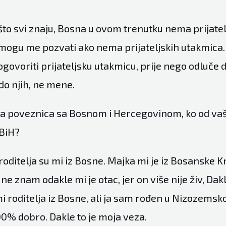
što svi znaju, Bosna u ovom trenutku nema prijatel
mogu me pozvati ako nema prijateljskih utakmica.
ovoriti prijateljsku utakmicu, prije nego odluče da
 do njih, ne mene.
aša poveznica sa Bosnom i Hercegovinom, ko od va
 BiH?
oditelja su mi iz Bosne. Majka mi je iz Bosanske K
e znam odakle mi je otac, jer on više nije živ, Dakl
i roditelja iz Bosne, ali ja sam rođen u Nizozemskoj
0% dobro. Dakle to je moja veza.