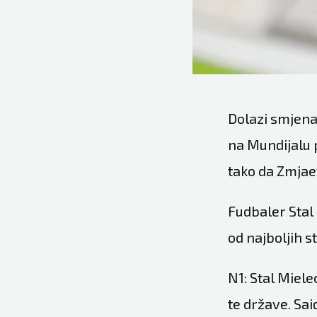
Dolazi smjena 
na Mundijalu p
tako da Zmjae
Fudbaler Stal 
od najboljih s
N1: Stal Miele
te države. Sai