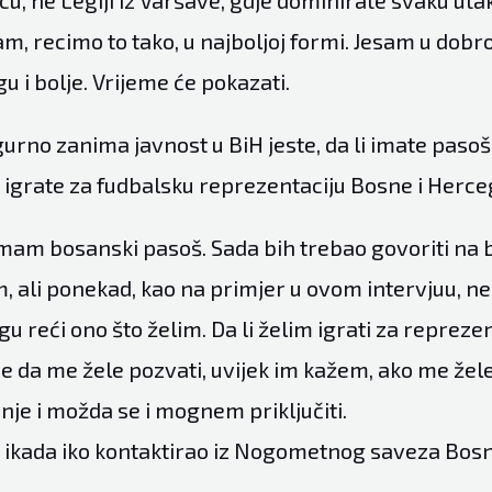
u, ne Legiji iz Varšave, gdje dominirate svaku ut
m, recimo to tako, u najboljoj formi. Jesam u dobroj
 i bolje. Vrijeme će pokazati.
gurno zanima javnost u BiH jeste, da li imate pasoš 
da igrate za fudbalsku reprezentaciju Bosne i Herc
imam bosanski pasoš. Sada bih trebao govoriti na
, ali ponekad, kao na primjer u ovom intervjuu, n
gu reći ono što želim. Da li želim igrati za reprezen
ne da me žele pozvati, uvijek im kažem, ako me ž
enje i možda se i mognem priključiti.
je ikada iko kontaktirao iz Nogometnog saveza Bosn