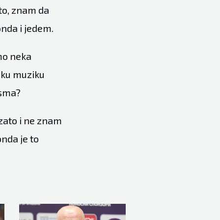
 to, znam da
onda i jedem.
mo neka
čku muziku
esma?
zato i ne znam
nda je to