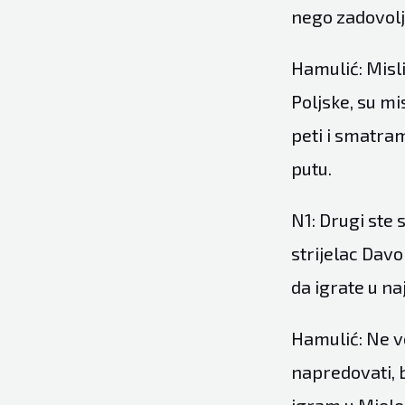
nego zadovol
Hamulić: Misli
Poljske, su mi
peti i smatra
putu.
N1: Drugi ste 
strijelac Dav
da igrate u na
Hamulić: Ne v
napredovati, b