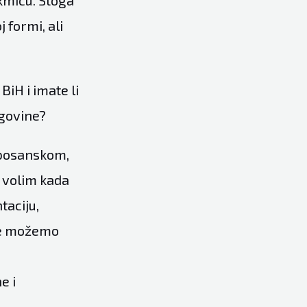
akmicu. Stoga
 formi, ali
BiH i imate li
egovine?
 bosanskom,
e volim kada
taciju,
ele možemo
e i