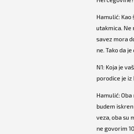
Hamulić: Kao 
utakmica. Ne 
savez mora dog
ne. Tako da je
N1: Koja je v
porodice je iz
Hamulić: Oba r
budem iskren n
veza, oba su m
ne govorim 10