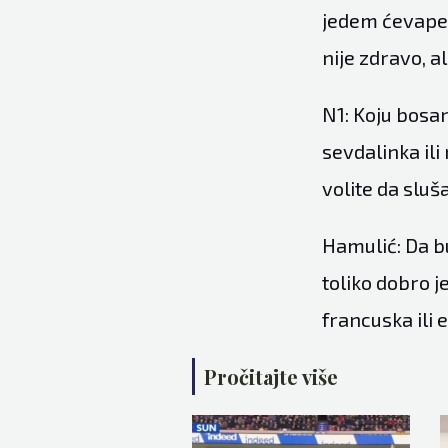
jedem ćevape. 
nije zdravo, a
N1: Koju bosa
sevdalinka i
volite da slu
Hamulić: Da b
toliko dobro j
francuska ili 
Pročitajte više