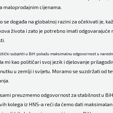
 na maloprodajnim cijenama.
 se događa na globalnoj razini za očekivati je, kaž
oškova života i zato je potrebno imati odgovarajuće
ti.
litički subjekti u BiH pokažu maksimalnu odgovornost u nared
a mi kao političari svoj jezik i djelovanje prilago
nutku u zemlji i svijetu. Moramo se suzdržati od t
anja.
a sami preuzmemo odgovornost za stabilnost u BiH
 svih kolega iz HNS-a reći da ćemo dati maksimala