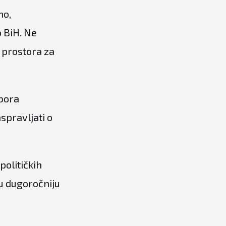
no,
o BiH. Ne
a prostora za
dbora
spravljati o
političkih
nu dugoročniju