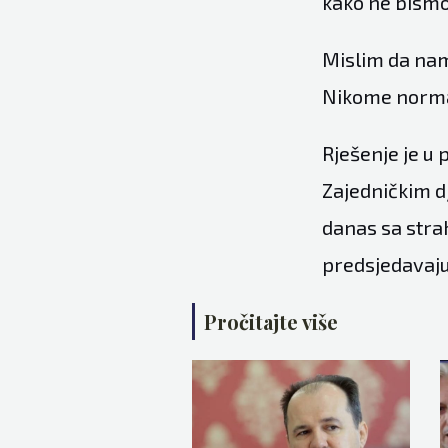
kako ne bismo 
Mislim da nam
Nikome normal
Rješenje je u 
Zajedničkim d
danas sa strah
predsjedavaj
Pročitajte više