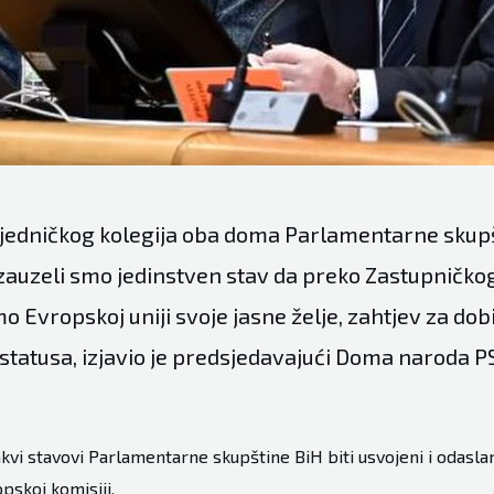
ajedničkog kolegija oba doma Parlamentarne skupš
auzeli smo jedinstven stav da preko Zastupničko
 Evropskoj uniji svoje jasne želje, zahtjev za dob
statusa, izjavio je predsjedavajući Doma naroda P
akvi stavovi Parlamentarne skupštine BiH biti usvojeni i odasl
pskoj komisiji.