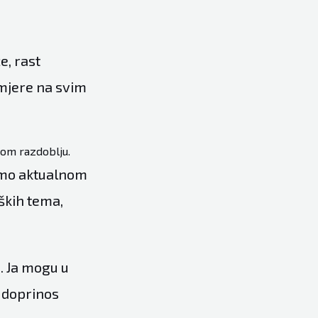
e, rast
 mjere na svim
nom razdoblju.
dimo aktualnom
eških tema,
. Ja mogu u
n doprinos