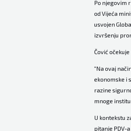
Po njegovim ri
od Vijeća min
usvojen Global
izvršenju pro
Čović očekuje
“Na ovaj nači
ekonomske i so
razine sigurno
mnoge instituc
U kontekstu za
pitanje PDV-a 