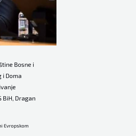
tine Bosne i
g i Doma
ivanje
S BiH, Dragan
ani Evropskom