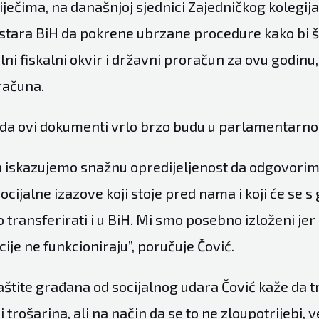
ječima, na današnjoj sjednici Zajedničkog kolegija
istara BiH da pokrene ubrzane procedure kako bi št
ni fiskalni okvir i državni proračun za ovu godinu,
računa.
 da ovi dokumenti vrlo brzo budu u parlamentarnoj
n iskazujemo snažnu opredijeljenost da odgovori
cijalne izazove koji stoje pred nama i koji će se s
 transferirati i u BiH. Mi smo posebno izloženi jer
ije ne funkcioniraju”, poručuje Čović.
štite građana od socijalnog udara Čović kaže da tr
i trošarina, ali na način da se to ne zloupotrijebi, 