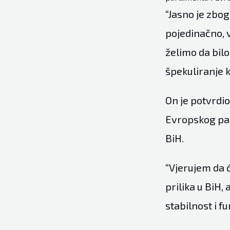
“Jasno je zbog
pojedinačno, v
želimo da bilo
špekuliranje k
On je potvrdio
Evropskog par
BiH.
“Vjerujem da ć
prilika u BiH,
stabilnost i fu