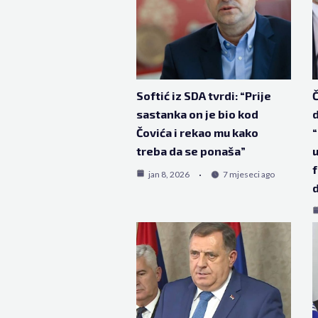
Softić iz SDA tvrdi: “Prije
Č
sastanka on je bio kod
d
Čovića i rekao mu kako
“
treba da se ponaša”
u
f
jan 8, 2026
7 mjeseci ago
d