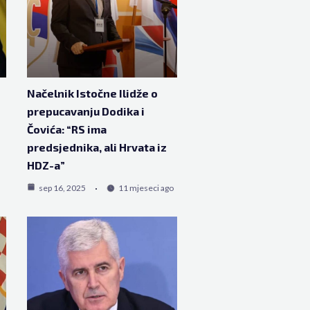
Načelnik Istočne Ilidže o
prepucavanju Dodika i
Čovića: “RS ima
predsjednika, ali Hrvata iz
HDZ-a”
sep 16, 2025
11 mjeseci ago