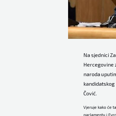
Na sjednici Z
Hercegovine z
naroda uputimo
kandidatskog 
Čović.
Vjeruje kako će t
parlamentu i Evro