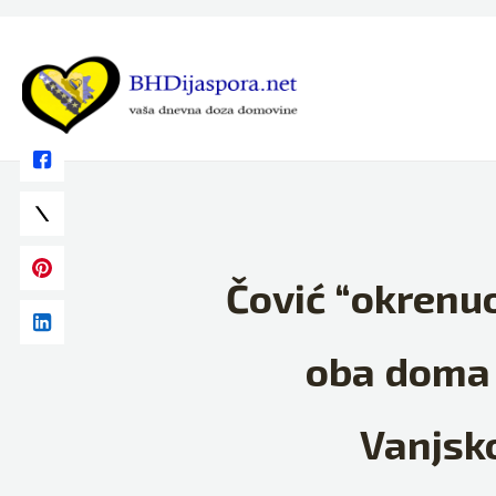
Skip
to
content
Čović “okrenuo
oba doma P
Vanjsk