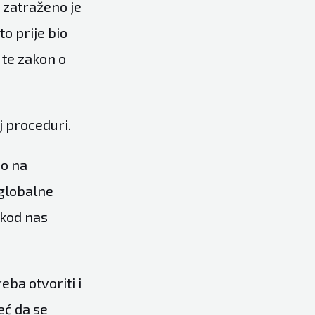
 zatraženo je
o prije bio
 te zakon o
 proceduri.
mo na
 globalne
 kod nas
eba otvoriti i
već da se