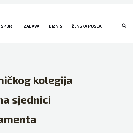
Sear
SPORT
ZABAVA
BIZNIS
ŽENSKA POSLA
ničkog kolegija
na sjednici
lamenta