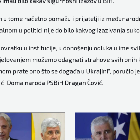
imali bilo kakav sigurnosni izazov u BiH.
 u tome načelno pomažu i prijatelji iz međunarod
nom u politici nije do bilo kakvog izazivanja suko
povratku u institucije, u donošenju odluka u ime svih
jelovanjem možemo odagnati strahove svih onih k
om prate ono što se događa u Ukrajini”, poručio je
ući Doma naroda PSBiH Dragan Čović.