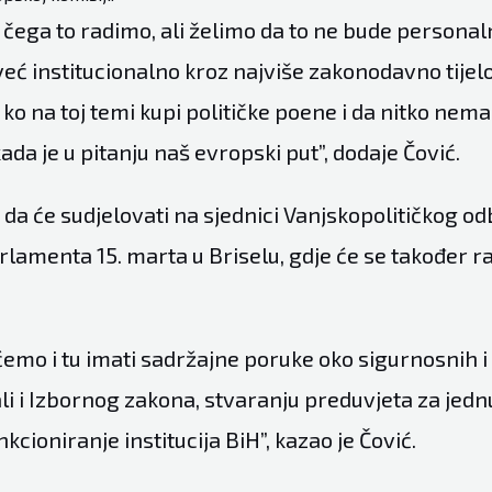
 čega to radimo, ali želimo da to ne bude personal
eć institucionalno kroz najviše zakonodavno tijel
 ko na toj temi kupi političke poene i da nitko nem
ada je u pitanju naš evropski put”, dodaje Čović.
 da će sudjelovati na sjednici Vanjskopolitičkog o
lamenta 15. marta u Briselu, gdje će se također ra
emo i tu imati sadržajne poruke oko sigurnosnih i 
 ali i Izbornog zakona, stvaranju preduvjeta za jed
nkcioniranje institucija BiH”, kazao je Čović.