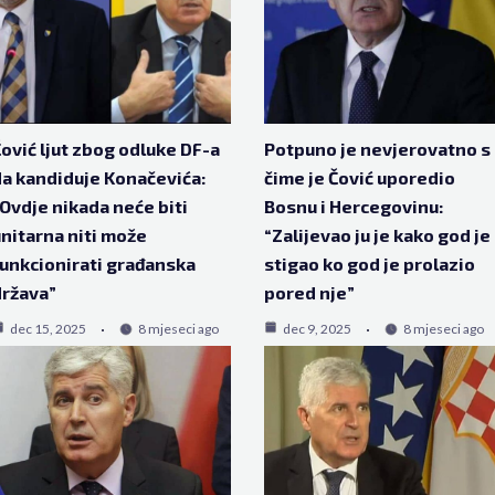
ović ljut zbog odluke DF-a
Potpuno je nevjerovatno s
a kandiduje Konačevića:
čime je Čović uporedio
Ovdje nikada neće biti
Bosnu i Hercegovinu:
nitarna niti može
“Zalijevao ju je kako god je
unkcionirati građanska
stigao ko god je prolazio
ržava”
pored nje”
dec 15, 2025
8 mjeseci ago
dec 9, 2025
8 mjeseci ago