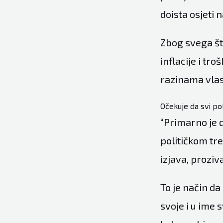
doista osjeti
Zbog svega što
inflacije i tr
razinama vlas
Očekuje da svi po
“Primarno je d
političkom tre
izjava, proziv
To je način d
svoje i u ime