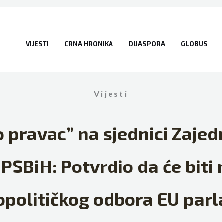
VIJESTI
CRNA HRONIKA
DIJASPORA
GLOBUS
Vijesti
 pravac” na sjednici Zajed
SBiH: Potvrdio da će biti 
opolitičkog odbora EU par