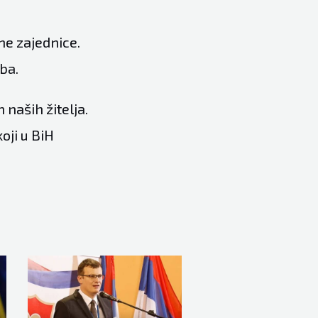
ne zajednice.
ba.
 naših žitelja.
oji u BiH