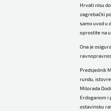
Hrvati nisu dob
zagrebački po
samo uvod u de
oprostite na 
Ona je osigura
ravnopravnos
Predsjednik M
rundu, istovr
Milorada Dodi
Erdoganom i 
ostavinsku ra