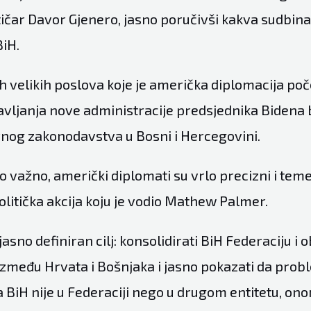
itičar Davor Gjenero, jasno poručivši kakva sudbin
BiH.
h velikih poslova koje je američka diplomacija poče
vljanja nove administracije predsjednika Bidena b
nog zakonodavstva u Bosni i Hercegovini.
o važno, američki diplomati su vrlo precizni i temel
politička akcija koju je vodio Mathew Palmer.
jasno definiran cilj: konsolidirati BiH Federaciju i o
zmeđu Hrvata i Bošnjaka i jasno pokazati da prob
 BiH nije u Federaciji nego u drugom entitetu, ono