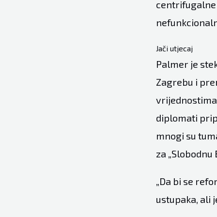
centrifugalne s
nefunkcional
Jači utjecaj
Palmer je ste
Zagrebu i prem
vrijednostima
diplomati prip
mnogi su tuma
za „Slobodnu 
„Da bi se refo
ustupaka, ali 