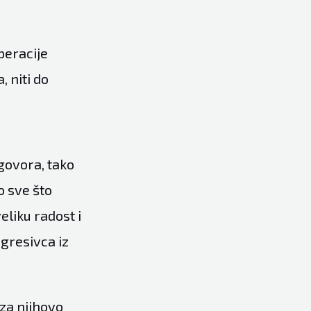
peracije
 niti do
govora, tako
o sve što
eliku radost i
agresivca iz
 za njihovo