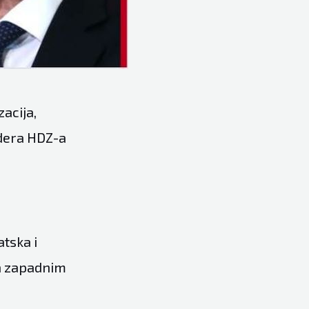
acija,
lidera HDZ-a
atska i
ja zapadnim