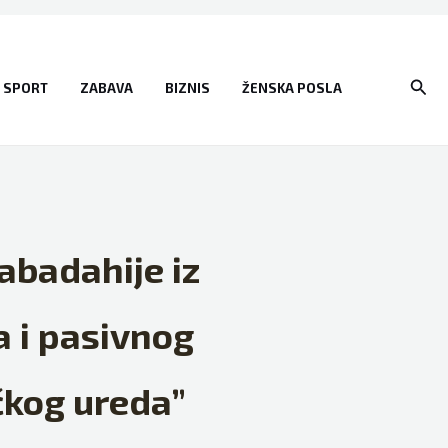
Sear
SPORT
ZABAVA
BIZNIS
ŽENSKA POSLA
kabadahije iz
a i pasivnog
čkog ureda”