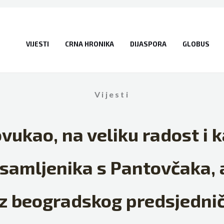
VIJESTI
CRNA HRONIKA
DIJASPORA
GLOBUS
Vijesti
vukao, na veliku radost i 
osamljenika s Pantovčaka, 
iz beogradskog predsjedni