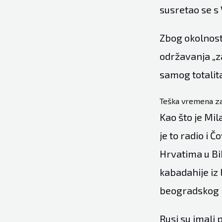
susretao se s
Zbog okolnosti
održavanja „za
samog totalit
Teška vremena za 
Kao što je Mi
je to radio i 
Hrvatima u BiH
kabadahije iz 
beogradskog 
Rusi su imali 