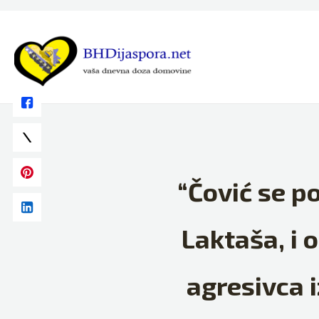
Skip
to
content
“Čović se po
Laktaša, i 
agresivca 