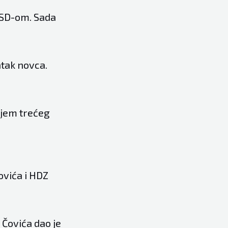
NSD-om. Sada
atak novca.
njem trećeg
ovića i HDZ
Čovića dao je