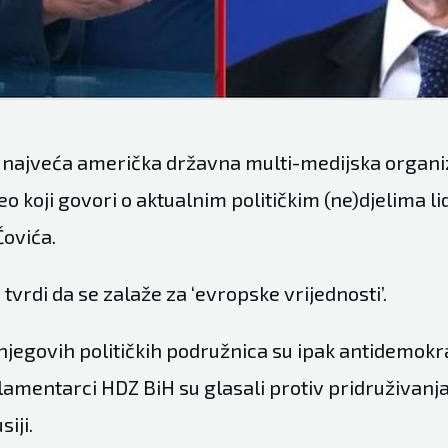
 najveća američka državna multi-medijska organiz
deo koji govori o aktualnim političkim (ne)djelima 
ovića.
tvrdi da se zalaže za ‘evropske vrijednosti’.
 njegovih političkih podružnica su ipak antidemokr
lamentarci HDZ BiH su glasali protiv pridruživan
iji.