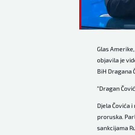
Glas Amerike,
objavila je vi
BiH Dragana Č
“Dragan Čović 
Djela Čovića i
proruska. Par
sankcijama Rus