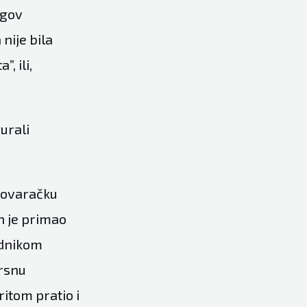
egov
nije bila
, ili,
urali
govaračku
n je primao
ednikom
rsnu
itom pratio i