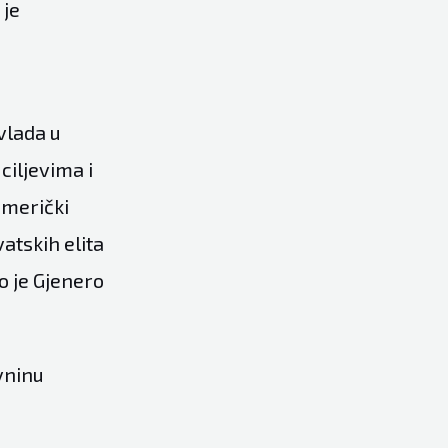
 je
vlada u
ciljevima i
američki
atskih elita
o je Gjenero
vninu