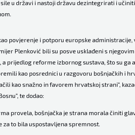
ile u državi i nastoji državu dezintegrirati i učiniti
nom.
kao povjerenje i potporu europske administracije, 
ijer Plenković bili su posve usklađeni s njegovim 
, a prijedlog reforme izbornog sustava, što su ga 
remili kao posrednici u razgovoru bošnjačkih i hrv
čili kao snažno in favorem hrvatskoj strani“, kaza
Bosnu“, te dodao:
rma provela, bošnjačka je strana morala činiti gla
je za to bila uspostavljena spremnost.