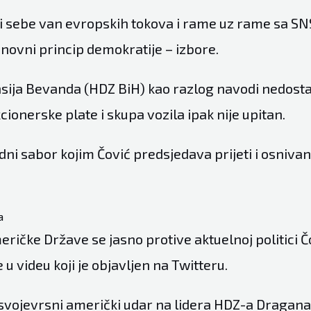
li sebe van evropskih tokova i rame uz rame sa S
novni princip demokratije – izbore.
nsija Bevanda (HDZ BiH) kao razlog navodi nedost
ionerske plate i skupa vozila ipak nije upitan.
dni sabor kojim Čović predsjedava prijeti i osniva
a
ričke Države se jasno protive aktuelnoj politici Č
e u videu koji je objavljen na Twitteru.
vojevrsni američki udar na lidera HDZ-a Dragana 