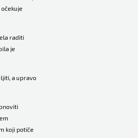
a očekuje
la raditi
ila je
jiti, a upravo
bnoviti
lem
m koji potiče