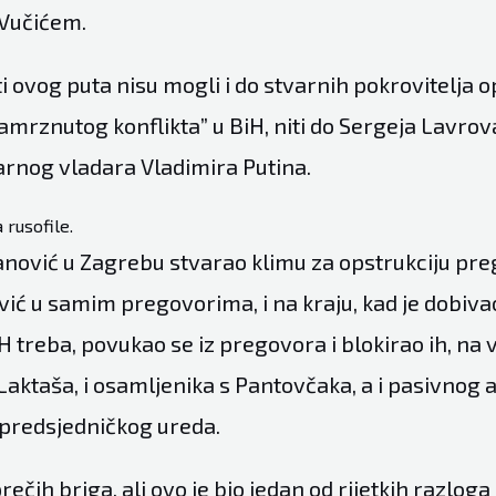
 Vučićem.
 ovog puta nisu mogli i do stvarnih pokrovitelja o
mrznutog konflikta” u BiH, niti do Sergeja Lavrova,
arnog vladara Vladimira Putina.
rusofile.
lanović u Zagrebu stvarao klimu za opstrukciju pre
Čović u samim pregovorima, i na kraju, kad je dobiva
 treba, povukao se iz pregovora i blokirao ih, na v
Laktaša, i osamljenika s Pantovčaka, a i pasivnog 
predsjedničkog ureda.
prečih briga, ali ovo je bio jedan od rijetkih razloga