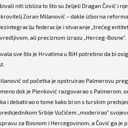
ivali niti izbliza to što su željeli Dragan Čović i nj
krovitelj Zoran Milanović – dakle izborna reforma 
zintegraciju federacije i stvaranje „trećeg entiteta”
uvredljivom, ali preciznom izrazu „Herceg-Bosne”.
vala sve što je Hrvatima u BiH potrebno da bi osig
t.
ilanović od početka je opstruirao Palmerovu pre
emeno dok je Plenković razgovarao s Palmerom, o
ka i debatirao o tome kako bi on s turskim predsj
predsjednikom Srbije Vučićem „moderirao” svojev
spravu za Bosnom i Hercegovinom, a Čović ga je pr