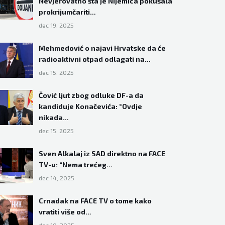
Nevjerovatno šta je Nijemica pokušala
prokrijumčariti…
dec 19, 2025
Mehmedović o najavi Hrvatske da će
radioaktivni otpad odlagati na…
dec 15, 2025
Čović ljut zbog odluke DF-a da
kandiduje Konačevića: “Ovdje
nikada…
dec 15, 2025
Sven Alkalaj iz SAD direktno na FACE
TV-u: “Nema trećeg…
dec 14, 2025
Crnadak na FACE TV o tome kako
vratiti više od…