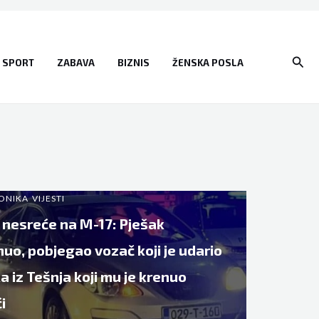
Sear
SPORT
ZABAVA
BIZNIS
ŽENSKA POSLA
ONIKA
VIJESTI
 nesreće na M-17: Pješak
uo, pobjegao vozač koji je udario
a iz Tešnja koji mu je krenuo
i