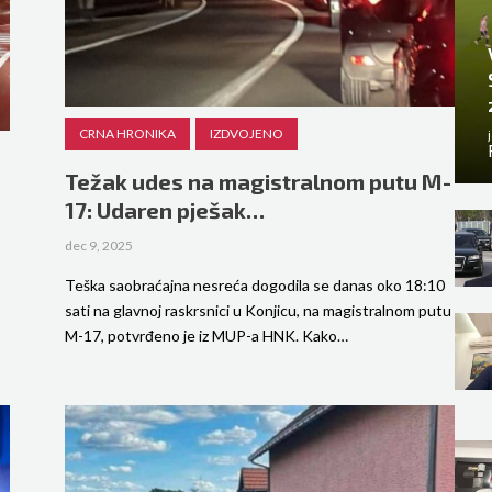
CRNA HRONIKA
IZDVOJENO
Težak udes na magistralnom putu M-
17: Udaren pješak…
dec 9, 2025
Teška saobraćajna nesreća dogodila se danas oko 18:10
sati na glavnoj raskrsnici u Konjicu, na magistralnom putu
M-17, potvrđeno je iz MUP-a HNK. Kako…