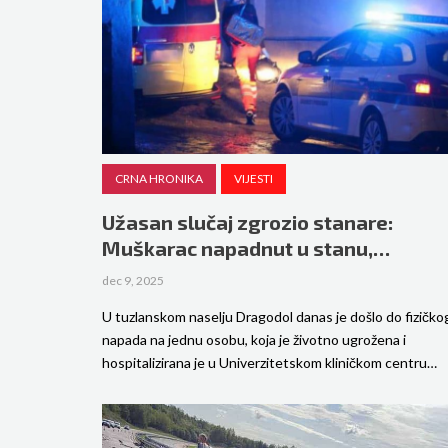
CRNA HRONIKA
VIJESTI
Užasan slučaj zgrozio stanare:
Muškarac napadnut u stanu,…
dec 9, 2025
U tuzlanskom naselju Dragodol danas je došlo do fizičko
napada na jednu osobu, koja je životno ugrožena i
hospitalizirana je u Univerzitetskom kliničkom centru…