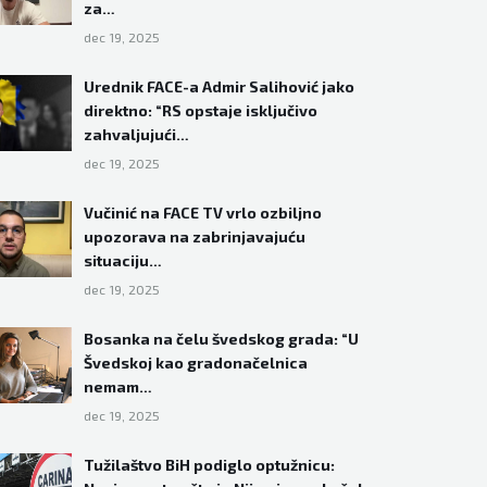
za…
dec 19, 2025
Urednik FACE-a Admir Salihović jako
direktno: “RS opstaje isključivo
zahvaljujući…
dec 19, 2025
Vučinić na FACE TV vrlo ozbiljno
upozorava na zabrinjavajuću
situaciju…
dec 19, 2025
Bosanka na čelu švedskog grada: “U
Švedskoj kao gradonačelnica
nemam…
dec 19, 2025
Tužilaštvo BiH podiglo optužnicu: