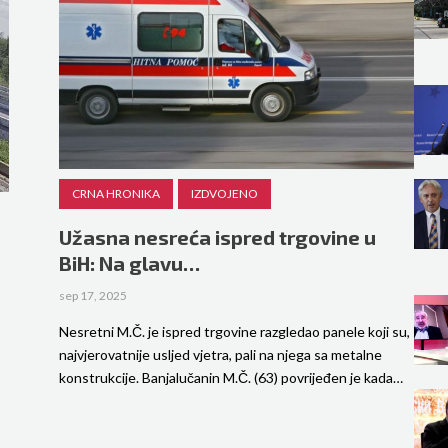
CRNA HRONIKA
IZDVOJENO
Užasna nesreća ispred trgovine u
BiH: Na glavu…
sep 17, 2025
Nesretni M.Č. je ispred trgovine razgledao panele koji su,
najvjerovatnije usljed vjetra, pali na njega sa metalne
konstrukcije. Banjalučanin M.Č. (63) povrijeđen je kada…