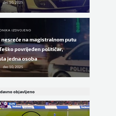
dec 10, 2025
ONIKA
IZDVOJENO
i nesreće na magistralnom putu
Teško povrijeđen političar,
ula jedna osoba
dec 10, 2025
davno objavljeno