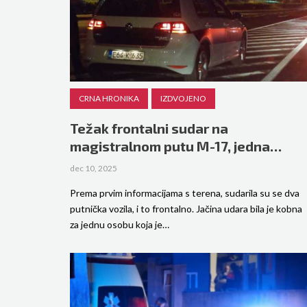
CRNA HRONIKA
IZDVOJENO
Težak frontalni sudar na
magistralnom putu M-17, jedna…
dec 10, 2025
Prema prvim informacijama s terena, sudarila su se dva
putnička vozila, i to frontalno. Jačina udara bila je kobna
za jednu osobu koja je…