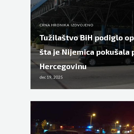
CRNA HRONIKA
IZDVOJENO
Tužilaštvo BiH podiglo o
šta je Nijemica pokušala 
Hercegovinu
dec 19, 2025