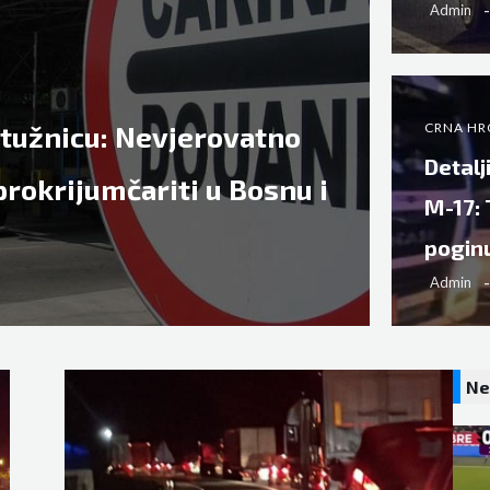
Admin
ptužnicu: Nevjerovatno
CRNA HR
Detalj
prokrijumčariti u Bosnu i
M-17: 
pogin
Admin
Ne