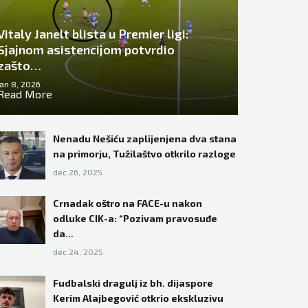
Vitaly Janelt blista u Premier ligi:
Sjajnom asistencijom potvrdio
zašto…
jan 8, 2026
Read More
Nenadu Nešiću zaplijenjena dva stana
na primorju, Tužilaštvo otkrilo razloge
dec 26, 2025
Crnadak oštro na FACE-u nakon
odluke CIK-a: “Pozivam pravosuđe
da…
dec 24, 2025
Fudbalski dragulj iz bh. dijaspore
Kerim Alajbegović otkrio ekskluzivu