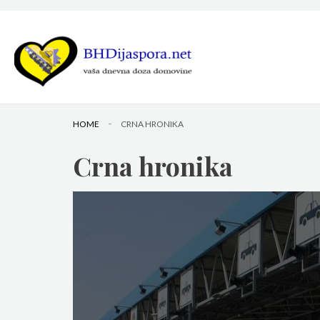
Skip
to
content
HOME
CRNA HRONIKA
Crna hronika