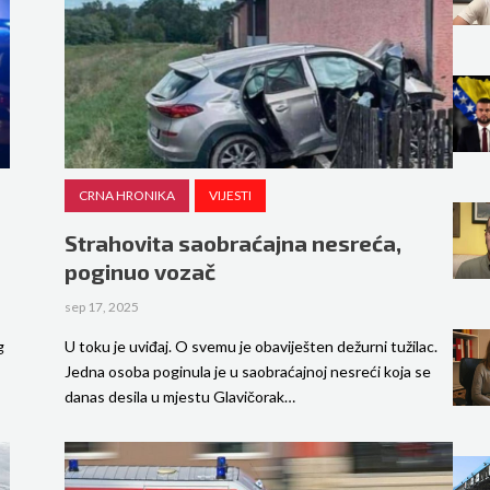
CRNA HRONIKA
VIJESTI
Strahovita saobraćajna nesreća,
poginuo vozač
sep 17, 2025
g
U toku je uviđaj. O svemu je obaviješten dežurni tužilac.
Jedna osoba poginula je u saobraćajnoj nesreći koja se
danas desila u mjestu Glavičorak…