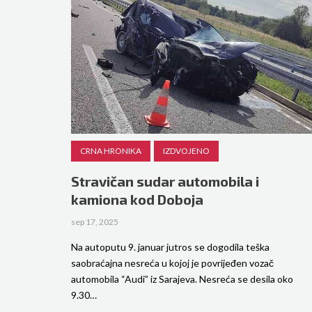
CRNA HRONIKA
IZDVOJENO
Stravičan sudar automobila i
kamiona kod Doboja
sep 17, 2025
Na autoputu 9. januar jutros se dogodila teška
saobraćajna nesreća u kojoj je povrijeđen vozač
automobila “Audi” iz Sarajeva. Nesreća se desila oko
9.30…