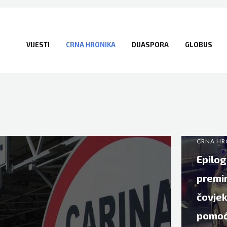
VIJESTI
CRNA HRONIKA
DIJASPORA
GLOBUS
CRNA HR
Epilog
premin
čovjek
pomoć