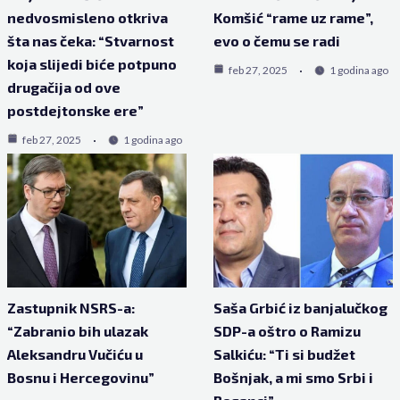
nedvosmisleno otkriva
Komšić “rame uz rame”,
šta nas čeka: “Stvarnost
evo o čemu se radi
koja slijedi biće potpuno
feb 27, 2025
1 godina ago
drugačija od ove
postdejtonske ere”
feb 27, 2025
1 godina ago
Zastupnik NSRS-a:
Saša Grbić iz banjalučkog
“Zabranio bih ulazak
SDP-a oštro o Ramizu
Aleksandru Vučiću u
Salkiću: “Ti si budžet
Bosnu i Hercegovinu”
Bošnjak, a mi smo Srbi i