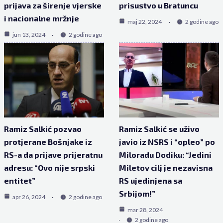
prijava za širenje vjerske
prisustvo u Bratuncu
i nacionalne mržnje
maj 22, 2024
2 godine ago
jun 13, 2024
2 godine ago
Ramiz Salkić pozvao
Ramiz Salkić se uživo
protjerane Bošnjake iz
javio iz NSRS i “opleo” po
RS-a da prijave prijeratnu
Miloradu Dodiku: “Jedini
adresu: “Ovo nije srpski
Miletov cilj je nezavisna
entitet”
RS ujedinjena sa
Srbijom!”
apr 26, 2024
2 godine ago
mar 28, 2024
2 godine ago