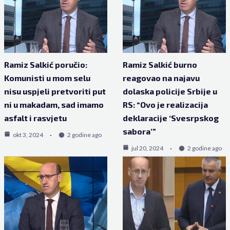
Ramiz Salkić poručio:
Ramiz Salkić burno
Komunisti u mom selu
reagovao na najavu
nisu uspjeli pretvoriti put
dolaska policije Srbije u
ni u makadam, sad imamo
RS: “Ovo je realizacija
asfalt i rasvjetu
deklaracije ‘Svesrpskog
sabora’”
okt 3, 2024
2 godine ago
jul 20, 2024
2 godine ago