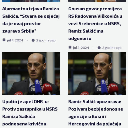
Alarmantna izjava Ramiza
Gnusan govor premijera
Salkića: “Stvara se osjećaj
RS Radovana Viškovića u
da je ovaj prostor
vezi Srebrenice u NSRS,
zapravo Srbija”
Ramiz Salkić mu
odgovorio
jul 4, 2024
2 godine ago
jul 2, 2024
2 godine ago
Uputio je apel OHR-u:
Ramiz Salkić upozorava:
Protiv zastupnika u NSRS
Pozivam bezbjedonosne
Ramiza Salkića
agencije u Bosni i
podnesena krivična
Hercegovini da pojačaju