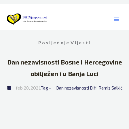
Skip
to
content
Posljednje
Vijesti
,
Dan nezavisnosti Bosne i Hercegovine
obilježen i u Banja Luci
feb 28, 2021
Tag - 
Dan nezavisnosti BiH
Ramiz Salkić