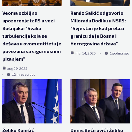
Veoma ozbiljno
Ramiz Salkić odgovorio
upozorenje iz RS u vezi
Miloradu Dodiku u NSRS:
Bošnjaka: “Svaka
“Svjestan je kad prelazi
turbulencija koja se
granicu da je Bosna i
dešava u ovom entitetu je
Hercegovina država”
povezana sa sigurnosnim
maj 14, 2025
1 godina ago
pitanjem”
aug 29, 2025
12 mjeseci ago
Željko Komšić
Denis Bećirović i Željko