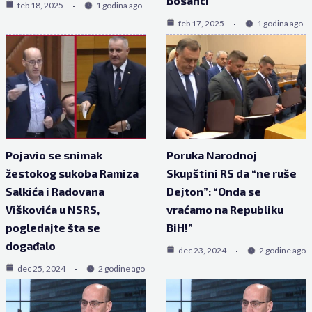
Bosanci”
feb 18, 2025
1 godina ago
feb 17, 2025
1 godina ago
Pojavio se snimak
Poruka Narodnoj
žestokog sukoba Ramiza
Skupštini RS da “ne ruše
Salkića i Radovana
Dejton”: “Onda se
Viškovića u NSRS,
vraćamo na Republiku
pogledajte šta se
BiH!”
događalo
dec 23, 2024
2 godine ago
dec 25, 2024
2 godine ago