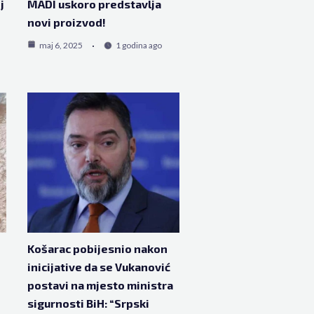
j
MADI uskoro predstavlja
novi proizvod!
maj 6, 2025
1 godina ago
Košarac pobijesnio nakon
inicijative da se Vukanović
postavi na mjesto ministra
sigurnosti BiH: “Srpski