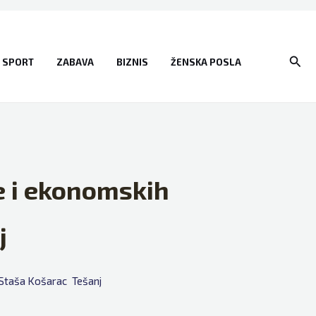
Sear
SPORT
ZABAVA
BIZNIS
ŽENSKA POSLA
e i ekonomskih
j
Staša Košarac
Tešanj