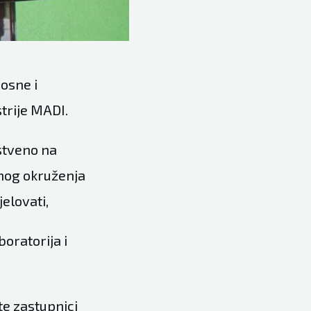
osne i
trije
MADI.
stveno na
lnog okruženja
elovati,
boratorija i
te zastupnici