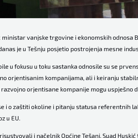
 ministar vanjske trgovine i ekonomskih odnosa B
anas je u Tešnju posjetio postrojenja mesne indus
bile u fokusu u toku sastanka odnosile su se prven
no orjentisanim kompanijama, ali i keiranju stabi
g razvojno orjentisane kompanije mogu uspješno dj
 i o zaštiti okoline i pitanju statusa referentnih la
z u EU.
isustvovali i načelnik Općine Tešanj, Suad Huskić 