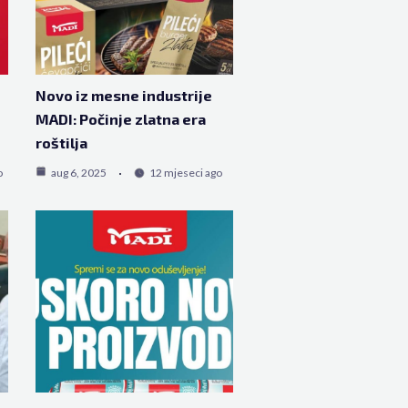
Novo iz mesne industrije
MADI: Počinje zlatna era
roštilja
o
aug 6, 2025
12 mjeseci ago