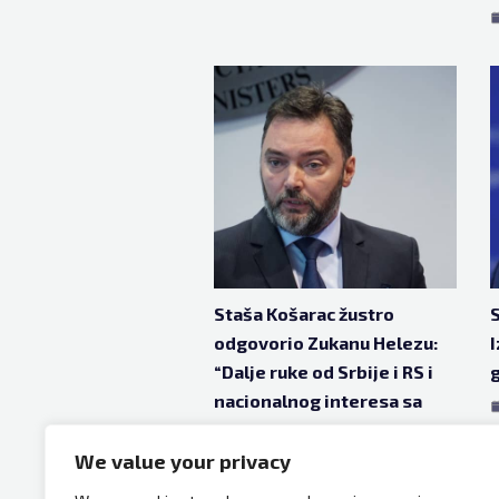
Staša Košarac žustro
S
odgovorio Zukanu Helezu:
I
“Dalje ruke od Srbije i RS i
g
nacionalnog interesa sa
obje strane Drine!”
We value your privacy
mar 5, 2025
1 godina ago