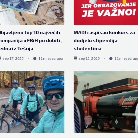
bjavljeno top 10 najvećih
MADI raspisao konkurs za
ompanija u FBiH po dobiti,
dodjelu stipendija
edna iz Tešnja
studentima
sep 17, 2025
11 mjeseci ago
sep 12, 2025
11 mjeseci ag