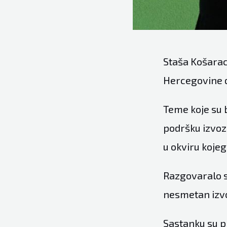
Staša Košarac
Hercegovine d
Teme koje su 
podršku izvoz
u okviru koje
Razgovaralo se
nesmetan izvo
Sastanku su pr