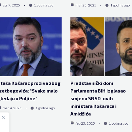
apr 7, 2025
1 godina ago
mar 23, 2025
1 godina ago
taša Košarac proziva zbog
Predstavnički dom
zetbegovića: “Svako malo
Parlamenta BiH izglasao
ledaju u Poljine”
smjenu SNSD-ovih
ministara Košaraca i
mar 4, 2025
1 godina ago
Amidžića
feb 25, 2025
1 godina ago