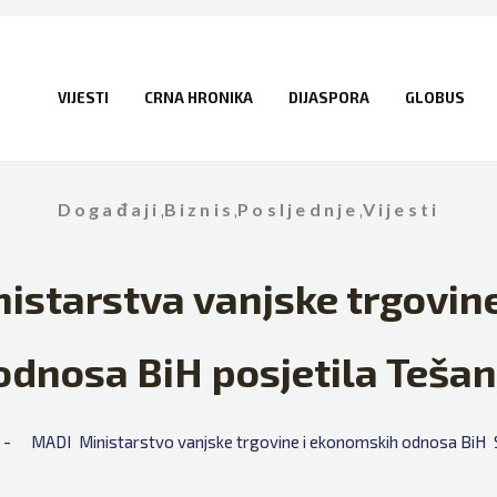
VIJESTI
CRNA HRONIKA
DIJASPORA
GLOBUS
Događaji
,
Biznis
,
Posljednje
,
Vijesti
nistarstva vanjske trgovin
odnosa BiH posjetila Tešan
- 
MADI
Ministarstvo vanjske trgovine i ekonomskih odnosa BiH