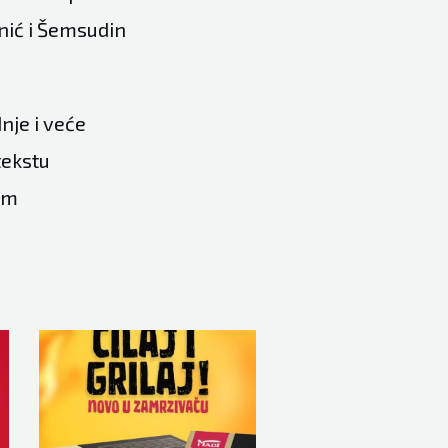
nić i Šemsudin
nje i veće
tekstu
om