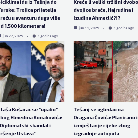
iciklima idu iz Tešnja do
Kreće li veliki tržišni dvobo
urske: Trojica prijatelja
dvojice braće, Hajrudina i
reću u avanturu dugu više
Izudina Ahmetlić?!?
d 1.500 kilometara!
jun 11, 2025
1 godina ago
jun 27, 2025
1 godina ago
taša Košarac se “upalio”
Tešanj se ugledao na
bog Elmedina Konakovića:
Dragana Čovića: Planirano i
Diplomatski skandal i
izmještanje rijeke zbog
ršenje Ustava”
izgradnje autoputa