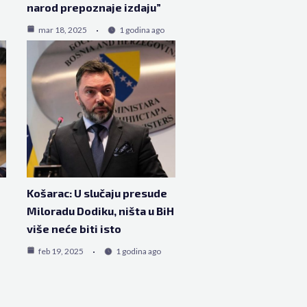
narod prepoznaje izdaju”
mar 18, 2025
1 godina ago
Košarac: U slučaju presude
Miloradu Dodiku, ništa u BiH
više neće biti isto
feb 19, 2025
1 godina ago