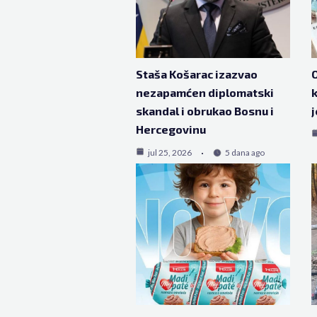
Staša Košarac izazvao
O
nezapamćen diplomatski
k
skandal i obrukao Bosnu i
j
Hercegovinu
jul 25, 2026
5 dana ago