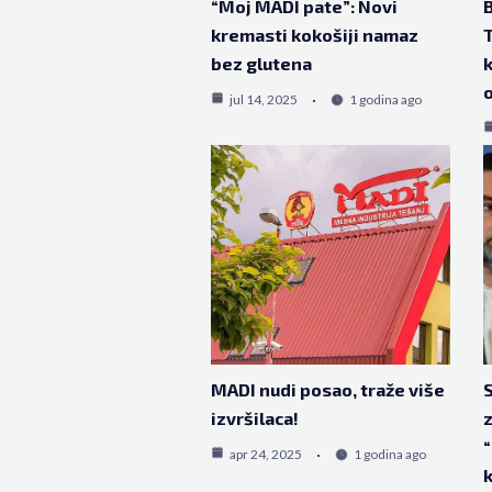
“Moj MADI pate”: Novi
B
kremasti kokošiji namaz
T
bez glutena
k
o
jul 14, 2025
1 godina ago
MADI nudi posao, traže više
S
izvršilaca!
z
“
apr 24, 2025
1 godina ago
k