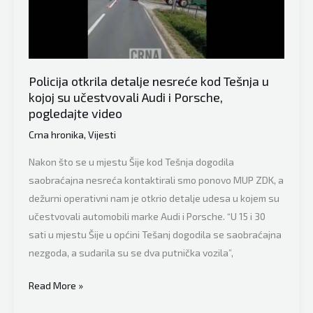
“Načelnik
Huskić
sa
vrlo
uskim
Policija otkrila detalje nesreće kod Tešnja u
krugom
kojoj su učestvovali Audi i Porsche,
pogledajte video
saradnika
se
Crna hronika
,
Vijesti
rado
Nakon što se u mjestu Šije kod Tešnja dogodila
slika
saobraćajna nesreća kontaktirali smo ponovo MUP ZDK, a
pored
dežurni operativni nam je otkrio detalje udesa u kojem su
novih
učestvovali automobili marke Audi i Porsche. “U 15 i 30
bunareva,
sati u mjestu Šije u općini Tešanj dogodila se saobraćajna
ali
nezgoda, a sudarila su se dva putnička vozila”,
sada
izgleda
Policija
Read More »
potpuno
otkrila
bezidejno