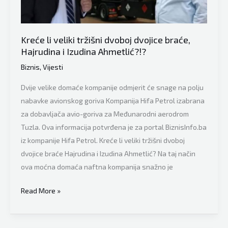
u
avanturu
dugu
Kreće li veliki tržišni dvoboj dvojice braće,
više
Hajrudina i Izudina Ahmetlić?!?
od
Biznis
,
Vijesti
1.500
kilometara!
Dvije velike domaće kompanije odmjerit će snage na polju
nabavke avionskog goriva Kompanija Hifa Petrol izabrana
za dobavljača avio-goriva za Međunarodni aerodrom
Tuzla. Ova informacija potvrđena je za portal BiznisInfo.ba
iz kompanije Hifa Petrol. Kreće li veliki tržišni dvoboj
dvojice braće Hajrudina i Izudina Ahmetlić? Na taj način
ova moćna domaća naftna kompanija snažno je
Kreće
Read More »
li
veliki