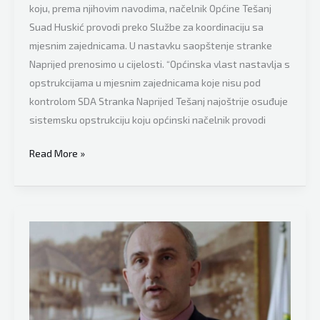
koju, prema njihovim navodima, načelnik Općine Tešanj
Suad Huskić provodi preko Službe za koordinaciju sa
mjesnim zajednicama. U nastavku saopštenje stranke
Naprijed prenosimo u cijelosti. “Općinska vlast nastavlja s
opstrukcijama u mjesnim zajednicama koje nisu pod
kontrolom SDA Stranka Naprijed Tešanj najoštrije osuđuje
sistemsku opstrukciju koju općinski načelnik provodi
Stranka
Read More »
Naprijed
teško
optužuje
načelnika
Tešnja
Suada
Huskića:
“Upozoravamo.
U