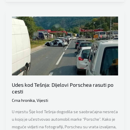
detalje
i
nesreće
nesposobno”
kod
Tešnja
u
kojoj
su
učestvovali
Audi
i
Porsche,
Udes kod Tešnja: Dijelovi Porschea rasuti po
pogledajte
cesti
video
Crna hronika
,
Vijesti
U mjestu Šije kod Tešnja dogodila se saobraćajna nesreća
u kojoj je učestvovao automobil marke “Porsche”. Kako je
moguće vidjeti na fotografiji, Porscheu su vrata izvaljena,