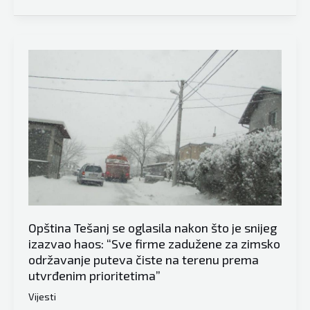
situacija:
Tešanj
drugi
dan
bez
struje
i
vode
nakon
kolapsa
mreže
zbog
obilnih
Opština Tešanj se oglasila nakon što je snijeg
padavina
izazvao haos: “Sve firme zadužene za zimsko
održavanje puteva čiste na terenu prema
utvrđenim prioritetima”
Vijesti