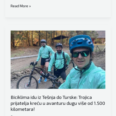
Objavljeno
Read More »
top
10
najvećih
kompanija
u
FBiH
po
dobiti,
jedna
iz
Tešnja
Biciklima idu iz Tešnja do Turske: Trojica
prijatelja kreću u avanturu dugu više od 1.500
kilometara!