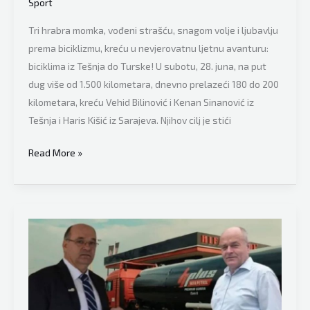
Sport
Tri hrabra momka, vođeni strašću, snagom volje i ljubavlju
prema biciklizmu, kreću u nevjerovatnu ljetnu avanturu:
biciklima iz Tešnja do Turske! U subotu, 28. juna, na put
dug više od 1.500 kilometara, dnevno prelazeći 180 do 200
kilometara, kreću Vehid Bilinović i Kenan Sinanović iz
Tešnja i Haris Kišić iz Sarajeva. Njihov cilj je stići
Biciklima
Read More »
idu
iz
Tešnja
do
Turske:
Trojica
prijatelja
kreću