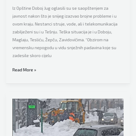
Iz Opštine Doboj Jug oglasili su se saopštenjem za
javnost nakon što je snijeg izazvao brojne probleme i u
ovom kraju. Nestanci struje, vode, ali i telekomunikacija
zabilježeni su i u Tešnju. Teška situacija je i u Doboju,
Maglaju, Tesliću, Žepču, Zavidovičima. “Obzirom na
vremensku nepogodu u vidu snježnih padavina koje su
zadesile skoro cijelu
Gotovo
Read More »
cijeli
kraj
je
“u
mraku”,
iz
Opštine
Doboj