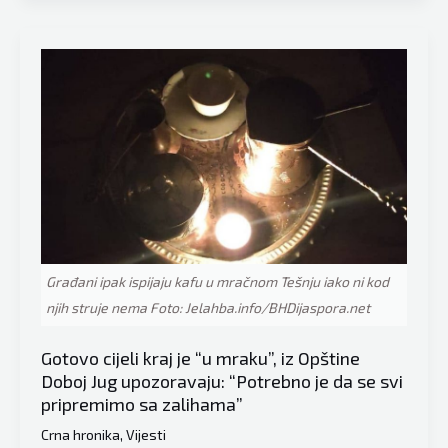
Tešanj
Suad
Huskić
se
obratio
građanima:
“Očekujemo
uz
puštanje
struje
brzo
Građani ipak ispijaju kafu u mračnom Tešnju iako ni kod
redovno
njih struje nema Foto: Jelahba.info/BHDijaspora.net
snabdijevanje
vodom”
Gotovo cijeli kraj je “u mraku”, iz Opštine
Doboj Jug upozoravaju: “Potrebno je da se svi
pripremimo sa zalihama”
Crna hronika
,
Vijesti