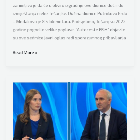
zanimljivo je da će u okviru izgradnje ove dionice doći i do
izmiještanja rijeke Tešanjke. Dužina dionice Putnikovo Brdo
– Medakovo je 8,5 kilometara. Podsjetimo, Tešanj su 2022.
godine pogodile velike poplave. “Autoceste FBiH” objavile
su ove sedmice javni oglas radi sporazumnog pribavljanja
Tešanj
Read More »
se
ugledao
na
Dragana
Čovića:
Planirano
i
izmještanje
rijeke
zbog