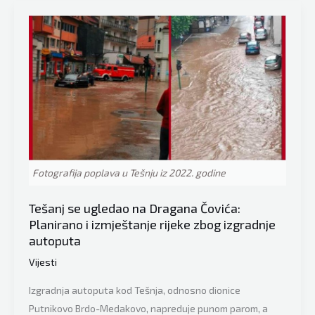
tržišni
dvoboj
dvojice
braće,
Hajrudina
i
Izudina
Ahmetlić?!?
Fotografija poplava u Tešnju iz 2022. godine
Tešanj se ugledao na Dragana Čovića:
Planirano i izmještanje rijeke zbog izgradnje
autoputa
Vijesti
Izgradnja autoputa kod Tešnja, odnosno dionice
Putnikovo Brdo-Medakovo, napreduje punom parom, a