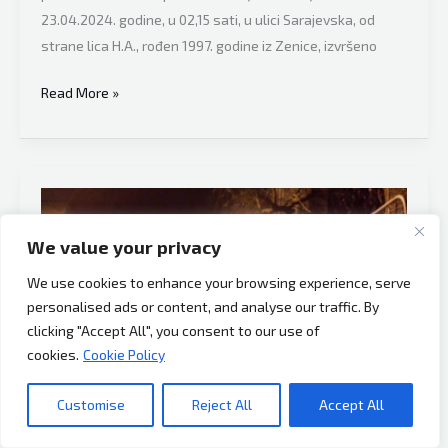
23.04.2024. godine, u 02,15 sati, u ulici Sarajevska, od
strane lica H.A., rođen 1997. godine iz Zenice, izvršeno
Tešanj:
Read More »
Šakom
razbio
šoferšajbnu
i
prozor
We value your privacy
na
Golfu,
We use cookies to enhance your browsing experience, serve
reagovala
personalised ads or content, and analyse our traffic. By
policija
clicking "Accept All", you consent to our use of
cookies.
Cookie Policy
Customise
Reject All
Accept All
Jelah noću. Foto, Ilustracija