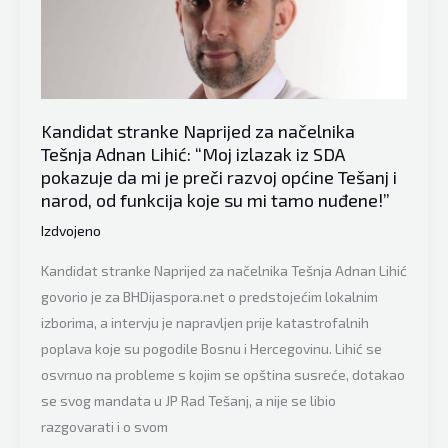
da
će
brat
Gano
dogurati
Kandidat stranke Naprijed za načelnika
jako
Tešnja Adnan Lihić: “Moj izlazak iz SDA
daleko,
pokazuje da mi je preči razvoj općine Tešanj i
pa
narod, od funkcija koje su mi tamo nuđene!”
čak
Izdvojeno
i
do
Kandidat stranke Naprijed za načelnika Tešnja Adnan Lihić
finala”
govorio je za BHDijaspora.net o predstojećim lokalnim
izborima, a intervju je napravljen prije katastrofalnih
poplava koje su pogodile Bosnu i Hercegovinu. Lihić se
osvrnuo na probleme s kojim se opština susreće, dotakao
se svog mandata u JP Rad Tešanj, a nije se libio
razgovarati i o svom