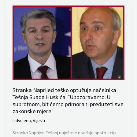
“Tešanj
ima
trend
pada
prometa
ali
i
manji
broj
zaposlenih”
Stranka Naprijed teško optužuje načelnika
Tešnja Suada Huskića: “Upozoravamo. U
suprotnom, bit ćemo primorani preduzeti sve
zakonske mjere”
Izdvojeno
,
Vijesti
Stranka Naprijed Tešanj najoštrije osuđuje opstrukciju