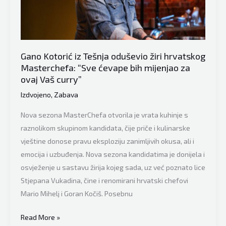
frustraciju
građana
zbog
problema
Gano Kotorić iz Tešnja oduševio žiri hrvatskog
s
Masterchefa: “Sve ćevape bih mijenjao za
vodom.
ovaj Vaš curry”
Dosadašnja
Izdvojeno
,
Zabava
vlast
nije
Nova sezona MasterChefa otvorila je vrata kuhinje s
slušala
raznolikom skupinom kandidata, čije priče i kulinarske
stručnjake
vještine donose pravu eksploziju zanimljivih okusa, ali i
niti
emocija i uzbuđenja. Nova sezona kandidatima je donijela i
je
osvježenje u sastavu žirija kojeg sada, uz već poznato lice
uvažavala
Stjepana Vukadina, čine i renomirani hrvatski chefovi
analize
Mario Mihelj i Goran Kočiš. Posebnu
koje
su
Gano
Read More »