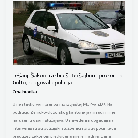
što
je
iznenadilo
čak
i
policiju,
oglasili
su
se
Tešanj: Šakom razbio šoferšajbnu i prozor na
iz
Golfu, reagovala policija
MUP-
a
Crna hronika
ZDK
U nastavku vam prenosimo izvještaj MUP-a ZDK. Na
području Zeničko-dobojskog kantona javni red i mir je
narušen u osam slučajeva. U navedenim događajima
intervenisali su policijski službenici i protiv počinilaca
preduzeli zakonom predviđene mjere i radnje. Dana