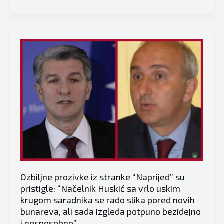
već
Kotorić
rađene”
iz
Tešnja
oduševio
žiri
hrvatskog
Masterchefa:
“Sve
ćevape
bih
mijenjao
za
ovaj
Vaš
Ozbiljne prozivke iz stranke “Naprijed” su
curry”
pristigle: “Načelnik Huskić sa vrlo uskim
krugom saradnika se rado slika pored novih
bunareva, ali sada izgleda potpuno bezidejno
i nesposobno”