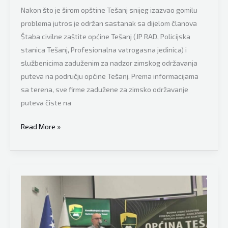
Nakon što je širom opštine Tešanj snijeg izazvao gomilu
problema jutros je održan sastanak sa dijelom članova
Štaba civilne zaštite općine Tešanj (JP RAD, Policijska
stanica Tešanj, Profesionalna vatrogasna jedinica) i
službenicima zaduženim za nadzor zimskog održavanja
puteva na području općine Tešanj. Prema informacijama
sa terena, sve firme zadužene za zimsko održavanje
puteva čiste na
Opština
Read More »
Tešanj
se
oglasila
nakon
što
je
snijeg