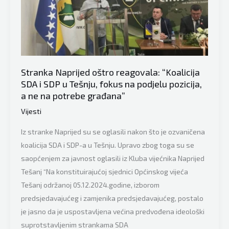
izazvao
haos:
“Sve
firme
zadužene
za
Stranka Naprijed oštro reagovala: “Koalicija
SDA i SDP u Tešnju, fokus na podjelu pozicija,
zimsko
a ne na potrebe građana”
održavanje
puteva
Vijesti
čiste
Iz stranke Naprijed su se oglasili nakon što je ozvaničena
na
koalicija SDA i SDP-a u Tešnju. Upravo zbog toga su se
terenu
saopćenjem za javnost oglasili iz Kluba vijećnika Naprijed
prema
Tešanj “Na konstituirajućoj sjednici Općinskog vijeća
utvrđenim
Tešanj održanoj 05.12.2024.godine, izborom
prioritetima”
predsjedavajućeg i zamjenika predsjedavajućeg, postalo
je jasno da je uspostavljena većina predvođena ideološki
suprotstavljenim strankama SDA