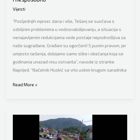
Vijesti
“Posljednjih mjesec dana i više, Tešanj se suočava s
ozbiljnim problemima u vodosnabdijevanju, a situacija s
nenajavljenim redukcijama vode postaje nepodnošljiva za
naše sugrađane. Građani su ogorčeni! S punim pravom, jer
umjesto rješenja, dobijamo samo slike i obećanja koja se
godinama unazad nisu ostvarila”, navode iz stranke
Naprijed. “Načelnik Huskić sa vrlo uskim krugom saradnika
Ozbiljne
Read More »
prozivke
iz
stranke
“Naprijed”
su
pristigle: