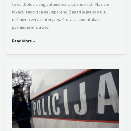
te su dijelovi ovog automobili rasuti po cesti. Na ovoj
lokaciji saobraća se usporeno. Zasad je jasno da je
načinjena veća materijalna šteta, ali podataka o
povrijeđenima u ovoj
Udes
Read More »
kod
Tešnja:
Dijelovi
Porschea
rasuti
po
cesti