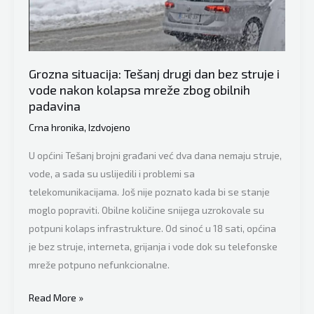
Jug
upozoravaju:
“Potrebno
je
Grozna situacija: Tešanj drugi dan bez struje i
da
vode nakon kolapsa mreže zbog obilnih
se
padavina
svi
Crna hronika
,
Izdvojeno
pripremimo
U općini Tešanj brojni građani već dva dana nemaju struje,
sa
vode, a sada su uslijedili i problemi sa
zalihama”
telekomunikacijama. Još nije poznato kada bi se stanje
moglo popraviti. Obilne količine snijega uzrokovale su
potpuni kolaps infrastrukture. Od sinoć u 18 sati, općina
je bez struje, interneta, grijanja i vode dok su telefonske
mreže potpuno nefunkcionalne.
Grozna
Read More »