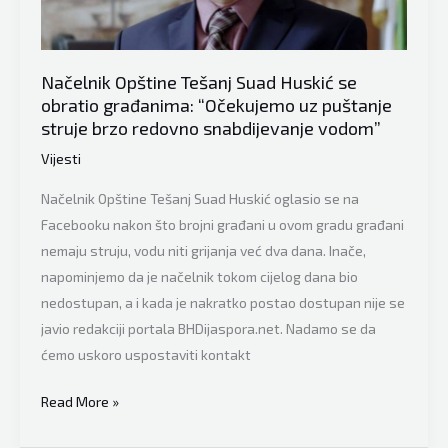
suprotnom,
bit
ćemo
Načelnik Opštine Tešanj Suad Huskić se
obratio građanima: “Očekujemo uz puštanje
primorani
struje brzo redovno snabdijevanje vodom”
preduzeti
sve
Vijesti
zakonske
Načelnik Opštine Tešanj Suad Huskić oglasio se na
mjere”
Facebooku nakon što brojni građani u ovom gradu građani
nemaju struju, vodu niti grijanja već dva dana. Inače,
napominjemo da je načelnik tokom cijelog dana bio
nedostupan, a i kada je nakratko postao dostupan nije se
javio redakciji portala BHDijaspora.net. Nadamo se da
ćemo uskoro uspostaviti kontakt
Načelnik
Read More »
Opštine