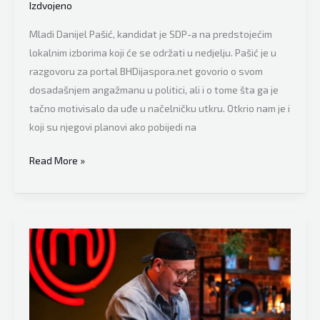
Izdvojeno
razvoj
općine
Mladi Danijel Pašić, kandidat je SDP-a na predstojećim
Tešanj
lokalnim izborima koji će se održati u nedjelju. Pašić je u
i
razgovoru za portal BHDijaspora.net govorio o svom
narod,
dosadašnjem angažmanu u politici, ali i o tome šta ga je
od
tačno motivisalo da uđe u načelničku utkru. Otkrio nam je i
funkcija
koji su njegovi planovi ako pobijedi na
koje
Kandidat
Read More »
su
SDP-
mi
a
tamo
za
nuđene!”
načelnika
Tešnja
Danijel
Pašić:
“Razumijem