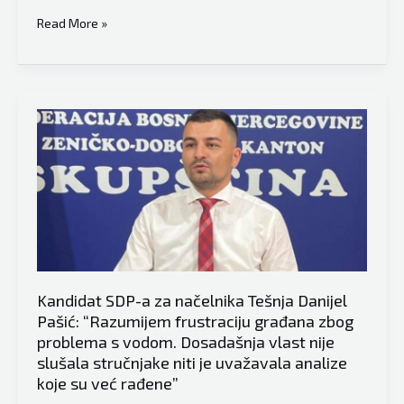
Kandidat
Read More »
stranke
Naprijed
za
načelnika
Tešnja
Adnan
Lihić:
“Moj
izlazak
iz
SDA
Kandidat SDP-a za načelnika Tešnja Danijel
pokazuje
Pašić: “Razumijem frustraciju građana zbog
da
problema s vodom. Dosadašnja vlast nije
mi
slušala stručnjake niti je uvažavala analize
je
koje su već rađene”
preči