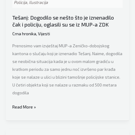
Policija, Ilustracija
Tešanj: Dogodilo se nešto što je iznenadilo
čak i policiju, oglasili su se iz MUP-a ZDK
Crna hronika
,
Vijesti
Prenosimo vam izvještaj MUP-a Zeničko-dobojskog
kantona o slučaju koji je iznenadio Tešanj. Naime, dogodila
se neobična situacija kada je u ovom malom gradiću u
kratkom periodu za samo jednu noć izvršeno par krađa
koje se nalaze u ulici u blizini tamošnje policijske stanice.
U četiri objekta koji se nalaze u razmaku od 500 metara
dogodila
Tešanj:
Read More »
Dogodilo
se
nešto