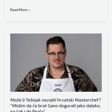
Stranka
Read More »
Naprijed
oštro
reagovala:
“Koalicija
SDA
i
SDP
u
Tešnju,
fokus
na
podjelu
pozicija,
Može li Tešnjak osvojiti hrvatski Masterchef?
a
“Mislim da će brat Gano dogurati jako daleko,
ne
pa čak i do finala”