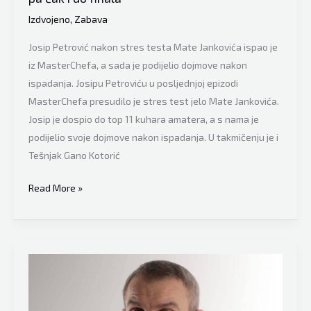
na
Izdvojeno
,
Zabava
potrebe
građana”
Josip Petrović nakon stres testa Mate Jankovića ispao je
iz MasterChefa, a sada je podijelio dojmove nakon
ispadanja. Josipu Petroviću u posljednjoj epizodi
MasterChefa presudilo je stres test jelo Mate Jankovića.
Josip je dospio do top 11 kuhara amatera, a s nama je
podijelio svoje dojmove nakon ispadanja. U takmičenju je i
Tešnjak Gano Kotorić
Može
Read More »
li
Tešnjak
osvojiti
hrvatski
Masterchef?
“Mislim