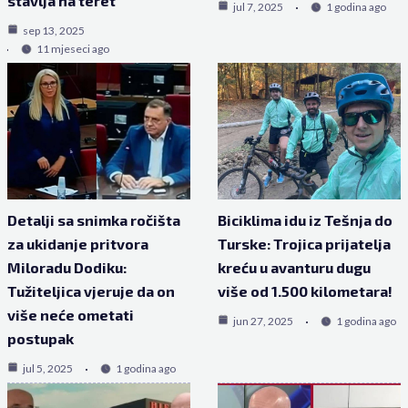
stavlja na teret
jul 7, 2025
1 godina ago
sep 13, 2025
11 mjeseci ago
Detalji sa snimka ročišta
Biciklima idu iz Tešnja do
za ukidanje pritvora
Turske: Trojica prijatelja
Miloradu Dodiku:
kreću u avanturu dugu
Tužiteljica vjeruje da on
više od 1.500 kilometara!
više neće ometati
jun 27, 2025
1 godina ago
postupak
jul 5, 2025
1 godina ago