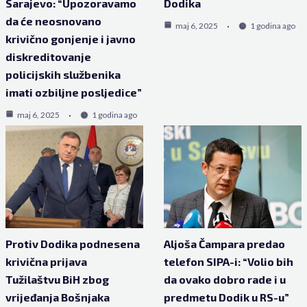
Sarajevo: “Upozoravamo
Dodika
da će neosnovano
maj 6, 2025
1 godina ago
krivično gonjenje i javno
diskreditovanje
policijskih službenika
imati ozbiljne posljedice”
maj 6, 2025
1 godina ago
Protiv Dodika podnesena
Aljoša Čampara predao
krivična prijava
telefon SIPA-i: “Volio bih
Tužilaštvu BiH zbog
da ovako dobro rade i u
vrijeđanja Bošnjaka
predmetu Dodik u RS-u”