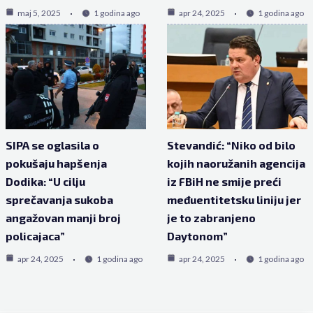
maj 5, 2025
1 godina ago
apr 24, 2025
1 godina ago
SIPA se oglasila o
Stevandić: “Niko od bilo
pokušaju hapšenja
kojih naoružanih agencija
Dodika: “U cilju
iz FBiH ne smije preći
sprečavanja sukoba
međuentitetsku liniju jer
angažovan manji broj
je to zabranjeno
policajaca”
Daytonom”
apr 24, 2025
1 godina ago
apr 24, 2025
1 godina ago