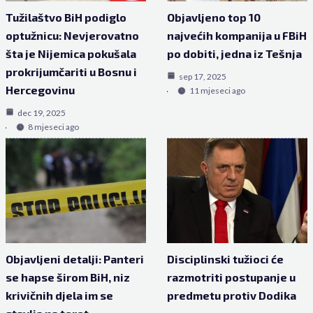
Tužilaštvo BiH podiglo
Objavljeno top 10
optužnicu: Nevjerovatno
najvećih kompanija u FBiH
šta je Nijemica pokušala
po dobiti, jedna iz Tešnja
prokrijumčariti u Bosnu i
sep 17, 2025
Hercegovinu
11 mjeseci ago
dec 19, 2025
8 mjeseci ago
Objavljeni detalji: Panteri
Disciplinski tužioci će
se hapse širom BiH, niz
razmotriti postupanje u
krivičnih djela im se
predmetu protiv Dodika