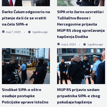
Darko Ćulum odgovorio na
SIPA vrlo žurno uzvratila i
pitanje da li će se vratiti
Tužilaštvu Bosne i
na čelo SIPA-e
Hercegovine prijavila
MUP RS zbog sprečavanja
maj 7, 2025
1 godina ago
hapšenja Dodika
maj 6, 2025
1 godina ago
Sindikat SIPA-e oštro
MUP RS prijavio sedam
osuđuje postupke
pripadnika SIPA-e zbog
Policijske uprave Istočno
pokušaja hapšenja