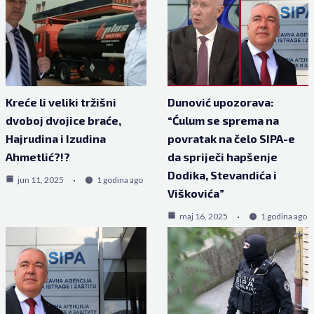
Kreće li veliki tržišni
Dunović upozorava:
dvoboj dvojice braće,
“Ćulum se sprema na
Hajrudina i Izudina
povratak na čelo SIPA-e
Ahmetlić?!?
da spriječi hapšenje
Dodika, Stevandića i
jun 11, 2025
1 godina ago
Viškovića”
maj 16, 2025
1 godina ago