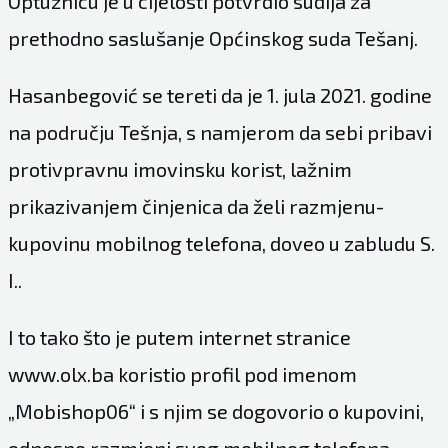
Optužnicu je u cijelosti potvrdio sudija za
prethodno saslušanje Općinskog suda Tešanj.
Hasanbegović se tereti da je 1. jula 2021. godine
na području Tešnja, s namjerom da sebi pribavi
protivpravnu imovinsku korist, lažnim
prikazivanjem činjenica da želi razmjenu-
kupovinu mobilnog telefona, doveo u zabludu S.
I..
I to tako što je putem internet stranice
www.olx.ba koristio profil pod imenom
„Mobishop06“ i s njim se dogovorio o kupovini,
odnosno razmjeni svog mobilnog telefona