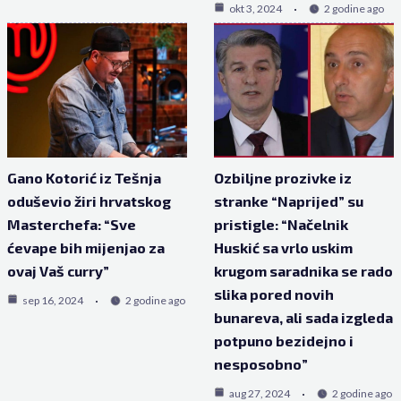
okt 3, 2024
2 godine ago
Gano Kotorić iz Tešnja
Ozbiljne prozivke iz
oduševio žiri hrvatskog
stranke “Naprijed” su
Masterchefa: “Sve
pristigle: “Načelnik
ćevape bih mijenjao za
Huskić sa vrlo uskim
ovaj Vaš curry”
krugom saradnika se rado
slika pored novih
sep 16, 2024
2 godine ago
bunareva, ali sada izgleda
potpuno bezidejno i
nesposobno”
aug 27, 2024
2 godine ago