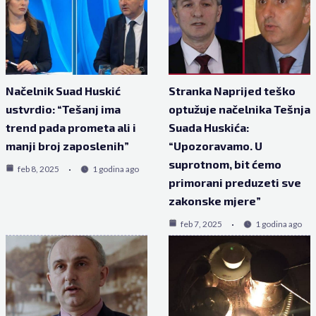
Načelnik Suad Huskić
Stranka Naprijed teško
ustvrdio: “Tešanj ima
optužuje načelnika Tešnja
trend pada prometa ali i
Suada Huskića:
manji broj zaposlenih”
“Upozoravamo. U
suprotnom, bit ćemo
feb 8, 2025
1 godina ago
primorani preduzeti sve
zakonske mjere”
feb 7, 2025
1 godina ago