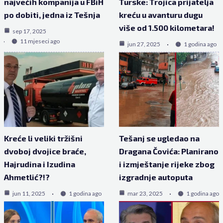
najvećih kompanija u FBiH
Turske: Trojica prijatelja
po dobiti, jedna iz Tešnja
kreću u avanturu dugu
više od 1.500 kilometara!
sep 17, 2025
11 mjeseci ago
jun 27, 2025
1 godina ago
Kreće li veliki tržišni
Tešanj se ugledao na
dvoboj dvojice braće,
Dragana Čovića: Planirano
Hajrudina i Izudina
i izmještanje rijeke zbog
Ahmetlić?!?
izgradnje autoputa
jun 11, 2025
1 godina ago
mar 23, 2025
1 godina ago