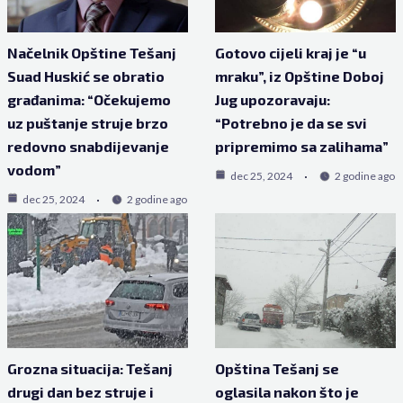
Načelnik Opštine Tešanj
Gotovo cijeli kraj je “u
Suad Huskić se obratio
mraku”, iz Opštine Doboj
građanima: “Očekujemo
Jug upozoravaju:
uz puštanje struje brzo
“Potrebno je da se svi
redovno snabdijevanje
pripremimo sa zalihama”
vodom”
dec 25, 2024
2 godine ago
dec 25, 2024
2 godine ago
Grozna situacija: Tešanj
Opština Tešanj se
drugi dan bez struje i
oglasila nakon što je