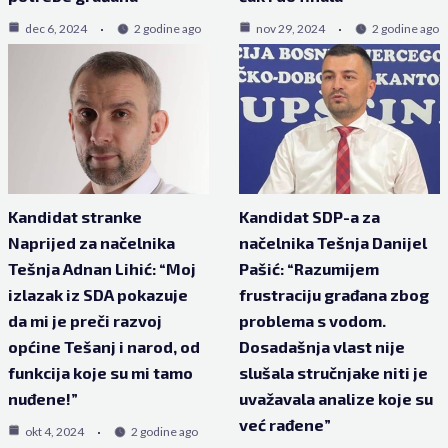
dec 6, 2024
2 godine ago
nov 29, 2024
2 godine ago
Kandidat stranke
Kandidat SDP-a za
Naprijed za načelnika
načelnika Tešnja Danijel
Tešnja Adnan Lihić: “Moj
Pašić: “Razumijem
izlazak iz SDA pokazuje
frustraciju građana zbog
da mi je preči razvoj
problema s vodom.
općine Tešanj i narod, od
Dosadašnja vlast nije
funkcija koje su mi tamo
slušala stručnjake niti je
nuđene!”
uvažavala analize koje su
već rađene”
okt 4, 2024
2 godine ago