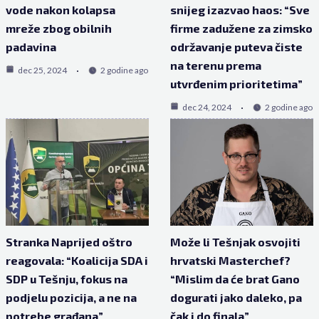
vode nakon kolapsa
snijeg izazvao haos: “Sve
mreže zbog obilnih
firme zadužene za zimsko
padavina
održavanje puteva čiste
na terenu prema
dec 25, 2024
2 godine ago
utvrđenim prioritetima”
dec 24, 2024
2 godine ago
Stranka Naprijed oštro
Može li Tešnjak osvojiti
reagovala: “Koalicija SDA i
hrvatski Masterchef?
SDP u Tešnju, fokus na
“Mislim da će brat Gano
podjelu pozicija, a ne na
dogurati jako daleko, pa
potrebe građana”
čak i do finala”