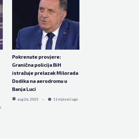
Pokrenute provjere:
Granična policija BiH
istražuje prelazak Milorada
Dodika na aerodromu u
Banja Luci
aug 26, 2025
11 mjeseci ago
o