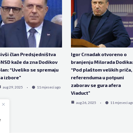
ivši član Predsjedništva
Igor Crnadak otvoreno o
NSD kaže da zna Dodikov
branjenju Milorada Dodika:
lan: “Uveliko se spremaju
“Pod plaštom velikih priča,
a izbore”
referenduma u potpuni
zaborav se gura afera
aug 29, 2025
11 mjeseci ago
Viaduct”
aug 26, 2025
11 mjeseci ag
e