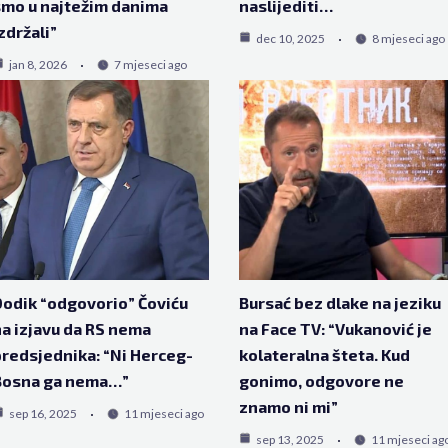
mo u najtežim danima
naslijediti…
zdržali”
dec 10, 2025
8 mjeseci ago
jan 8, 2026
7 mjeseci ago
odik “odgovorio” Čoviću
Bursać bez dlake na jeziku
a izjavu da RS nema
na Face TV: “Vukanović je
redsjednika: “Ni Herceg-
kolateralna šteta. Kud
Bosna ga nema…”
gonimo, odgovore ne
znamo ni mi”
sep 16, 2025
11 mjeseci ago
sep 13, 2025
11 mjeseci ag