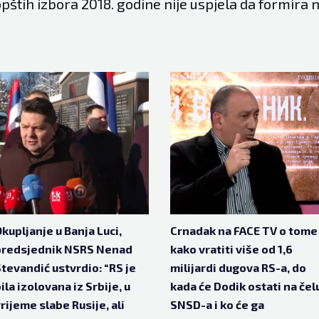
pštih izbora 2018. godine nije uspjela da formira 
kupljanje u Banja Luci,
Crnadak na FACE TV o tome
predsjednik NSRS Nenad
kako vratiti više od 1,6
tevandić ustvrdio: “RS je
milijardi dugova RS-a, do
ila izolovana iz Srbije, u
kada će Dodik ostati na čel
rijeme slabe Rusije, ali
SNSD-a i ko će ga