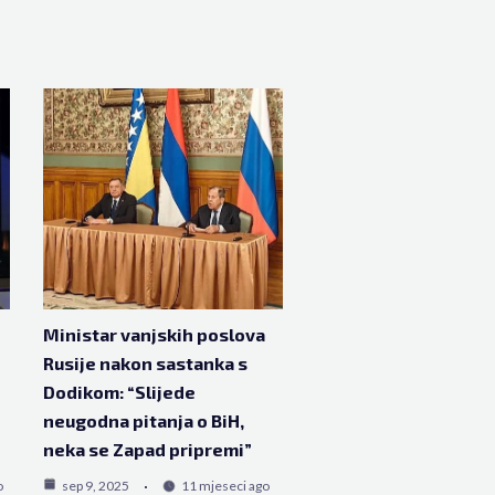
Ministar vanjskih poslova
Rusije nakon sastanka s
Dodikom: “Slijede
neugodna pitanja o BiH,
neka se Zapad pripremi”
o
sep 9, 2025
11 mjeseci ago