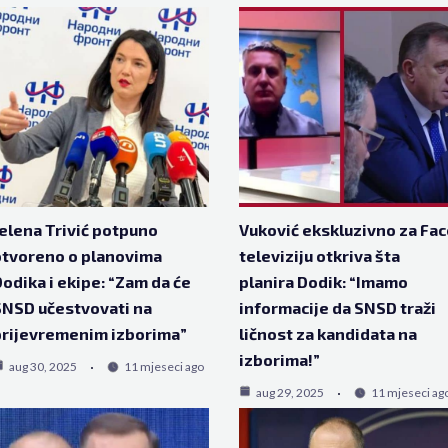
elena Trivić potpuno
Vuković ekskluzivno za Fac
tvoreno o planovima
televiziju otkriva šta
odika i ekipe: “Zam da će
planira Dodik: “Imamo
NSD učestvovati na
informacije da SNSD traži
rijevremenim izborima”
ličnost za kandidata na
izborima!”
aug 30, 2025
11 mjeseci ago
aug 29, 2025
11 mjeseci ag