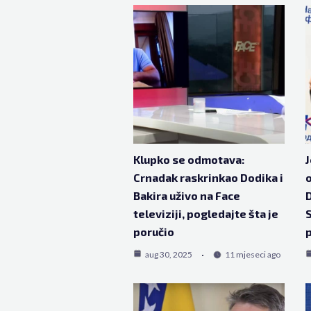
Klupko se odmotava:
J
Crnadak raskrinkao Dodika i
o
Bakira uživo na Face
D
televiziji, pogledajte šta je
S
poručio
p
aug 30, 2025
11 mjeseci ago