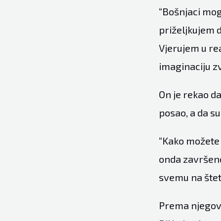
“Bošnjaci mogu
priželjkujem 
Vjerujem u re
imaginaciju zv
On je rekao da
posao, a da su
“Kako možete r
onda završeno
svemu na štetu
Prema njegovom