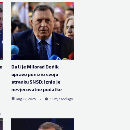
e
Da li je Milorad Dodik
upravo ponizio svoju
stranku SNSD: Iznio je
nevjerovatne podatke
aug 29, 2025
11 mjeseci ago
o