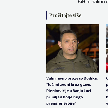
BiH ni nakon o
Pročitajte više
Vulin javno prozvao Dodika:
O
“Još mi zvoni kroz glavu.
Plenković je u Banja Luci
S
primljen bolje nego
b
premijer Srbije”
v