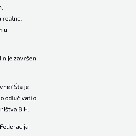
m,
 realno.
m u
H nije završen
vne? Šta je
o odlučivati o
ništva BiH.
 Federacija