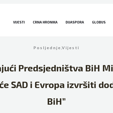
VIJESTI
CRNA HRONIKA
DIJASPORA
GLOBUS
Posljednje
,
Vijesti
jući Predsjedništva BiH Mi
e SAD i Evropa izvršiti dod
BiH”