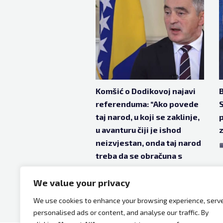
Komšić o Dodikovoj najavi
B
referenduma: “Ako povede
S
taj narod, u koji se zaklinje,
p
u avanturu čiji je ishod
z
neizvjestan, onda taj narod
treba da se obračuna s
njim”
We value your privacy
aug 29, 2025
11 mjeseci ago
We use cookies to enhance your browsing experience, serv
personalised ads or content, and analyse our traffic. By