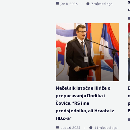
s
jan 8, 2026
7 mjeseci ago
i
Načelnik Istočne Ilidže o
D
prepucavanju Dodika i
n
Čovića: “RS ima
p
predsjednika, ali Hrvata iz
HDZ-a”
sep 16, 2025
11 mjeseci ago