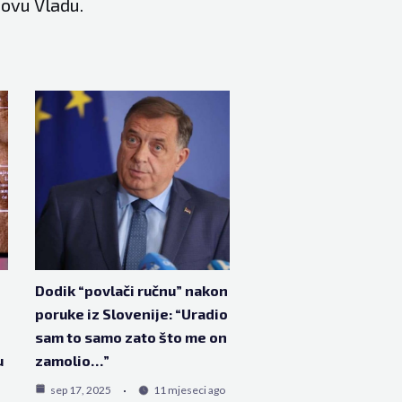
novu Vladu.
Dodik “povlači ručnu” nakon
poruke iz Slovenije: “Uradio
sam to samo zato što me on
u
zamolio…”
sep 17, 2025
11 mjeseci ago