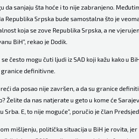
 da sanjaju šta hoće i to nije zabranjeno. Međuti
da Republika Srpska bude samostalna što je veoma
alnost koja se zove Republika Srpska, a ne vjeruje
anu BiH”, rekao je Dodik.
 se često mogu čuti ljudi iz SAD koji kažu kako u Bi
 granice definitivne.
eći da posao nije završen, a da su granice definiti
? Želite da nas natjerate u geto u kome će Sarajev
 Srba. E, to nije moguće”, poručio je član Predsjed
 mišljenju, politička situacija u BiH je rovita, jer