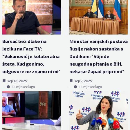
Bursać bez dlake na
Ministar vanjskih poslova
jeziku na Face TV:
Rusije nakon sastanka s
“Vukanović je kolateralna
Dodikom: “Slijede
šteta. Kud gonimo,
neugodna pitanja o BiH,
odgovore ne znamo ni mi”
neka se Zapad pripremi”
sep 13, 2025
sep 9, 2025
11 mjeseci ago
11 mjeseci ago