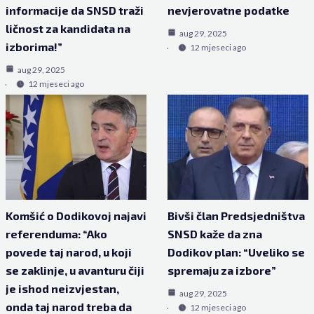
informacije da SNSD traži
nevjerovatne podatke
ličnost za kandidata na
aug 29, 2025
izborima!”
12 mjeseci ago
aug 29, 2025
12 mjeseci ago
Komšić o Dodikovoj najavi
Bivši član Predsjedništva
referenduma: “Ako
SNSD kaže da zna
povede taj narod, u koji
Dodikov plan: “Uveliko se
se zaklinje, u avanturu čiji
spremaju za izbore”
je ishod neizvjestan,
aug 29, 2025
onda taj narod treba da
12 mjeseci ago