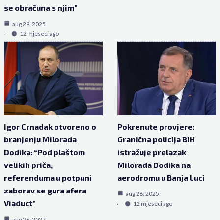
se obračuna s njim”
aug 29, 2025
12 mjeseci ago
Igor Crnadak otvoreno o
Pokrenute provjere:
branjenju Milorada
Granična policija BiH
Dodika: “Pod plaštom
istražuje prelazak
velikih priča,
Milorada Dodika na
referenduma u potpuni
aerodromu u Banja Luci
zaborav se gura afera
aug 26, 2025
Viaduct”
12 mjeseci ago
aug 26, 2025