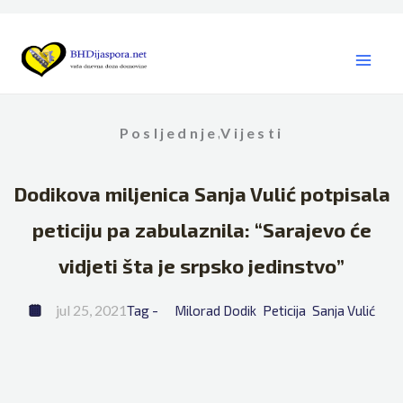
Skip
to
content
Posljednje
Vijesti
,
Dodikova miljenica Sanja Vulić potpisala
peticiju pa zabulaznila: “Sarajevo će
vidjeti šta je srpsko jedinstvo”
jul 25, 2021
Tag - 
Milorad Dodik
Peticija
Sanja Vulić