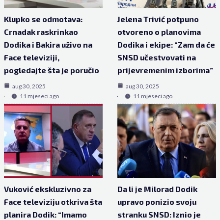
Klupko se odmotava:
Jelena Trivić potpuno
Crnadak raskrinkao
otvoreno o planovima
Dodika i Bakira uživo na
Dodika i ekipe: “Zam da će
Face televiziji,
SNSD učestvovati na
pogledajte šta je poručio
prijevremenim izborima”
aug 30, 2025
aug 30, 2025
11 mjeseci ago
11 mjeseci ago
Vuković ekskluzivno za
Da li je Milorad Dodik
Face televiziju otkriva šta
upravo ponizio svoju
planira Dodik: “Imamo
stranku SNSD: Iznio je