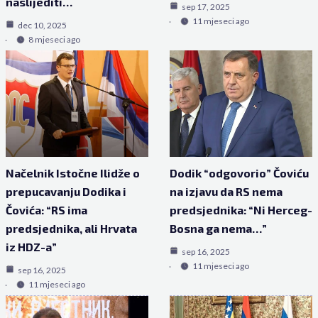
naslijediti…
sep 17, 2025
11 mjeseci ago
dec 10, 2025
8 mjeseci ago
Načelnik Istočne Ilidže o
Dodik “odgovorio” Čoviću
prepucavanju Dodika i
na izjavu da RS nema
Čovića: “RS ima
predsjednika: “Ni Herceg-
predsjednika, ali Hrvata
Bosna ga nema…”
iz HDZ-a”
sep 16, 2025
11 mjeseci ago
sep 16, 2025
11 mjeseci ago