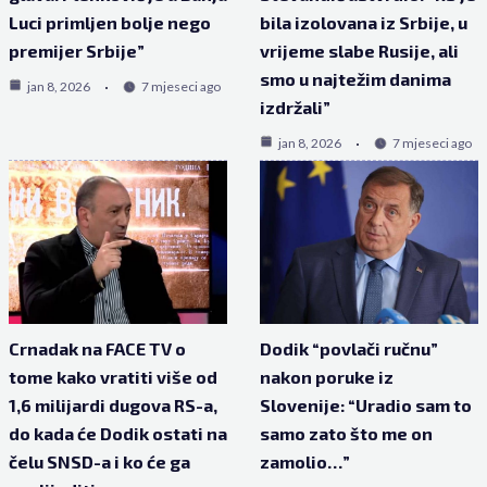
Luci primljen bolje nego
bila izolovana iz Srbije, u
premijer Srbije”
vrijeme slabe Rusije, ali
smo u najtežim danima
jan 8, 2026
7 mjeseci ago
izdržali”
jan 8, 2026
7 mjeseci ago
Crnadak na FACE TV o
Dodik “povlači ručnu”
tome kako vratiti više od
nakon poruke iz
1,6 milijardi dugova RS-a,
Slovenije: “Uradio sam to
do kada će Dodik ostati na
samo zato što me on
čelu SNSD-a i ko će ga
zamolio…”