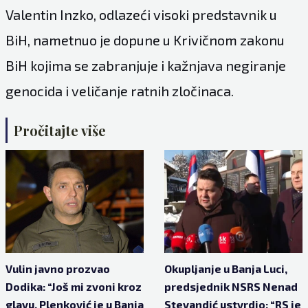
Valentin Inzko, odlazeći visoki predstavnik u
BiH, nametnuo je dopune u Krivičnom zakonu
BiH kojima se zabranjuje i kažnjava negiranje
genocida i veličanje ratnih zločinaca.
Pročitajte više
Vulin javno prozvao
Okupljanje u Banja Luci,
Dodika: “Još mi zvoni kroz
predsjednik NSRS Nenad
glavu. Plenković je u Banja
Stevandić ustvrdio: “RS je