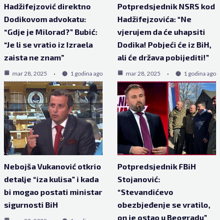
Hadžifejzović direktno
Potpredsjednik NSRS kod
Dodikovom advokatu:
Hadžifejzovića: “Ne
“Gdje je Milorad?” Bubić:
vjerujem da će uhapsiti
“Je li se vratio iz Izraela
Dodika! Pobjeći će iz BiH,
zaista ne znam”
ali će država pobijediti!”
mar 28, 2025
1 godina ago
mar 28, 2025
1 godina ago
Nebojša Vukanović otkrio
Potpredsjednik FBiH
detalje “iza kulisa” i kada
Stojanović:
bi mogao postati ministar
“Stevandićevo
sigurnosti BiH
obezbjeđenje se vratilo,
on je ostao u Beogradu”