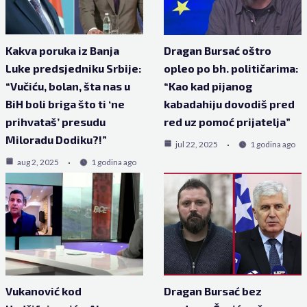
Kakva poruka iz Banja
Dragan Bursać oštro
Luke predsjedniku Srbije:
opleo po bh. političarima:
“Vučiću, bolan, šta nas u
“Kao kad pijanog
BiH boli briga što ti ‘ne
kabadahiju dovodiš pred
prihvataš’ presudu
red uz pomoć prijatelja”
Miloradu Dodiku?!”
jul 22, 2025
1 godina ago
aug 2, 2025
1 godina ago
Vukanović kod
Dragan Bursać bez