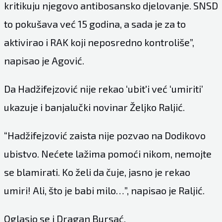
kritikuju njegovo antibosansko djelovanje. SNSD
to pokušava već 15 godina, a sada je za to
aktivirao i RAK koji neposredno kontroliše”,
napisao je Agović.
Da Hadžifejzović nije rekao ‘ubit'i već ‘umiriti’
ukazuje i banjalučki novinar Željko Raljić.
“Hadžifejzović zaista nije pozvao na Dodikovo
ubistvo. Nećete lažima pomoći nikom, nemojte
se blamirati. Ko želi da čuje, jasno je rekao
umiri! Ali, što je babi milo…”, napisao je Raljić.
Oglasio se i Dragan Bursać.