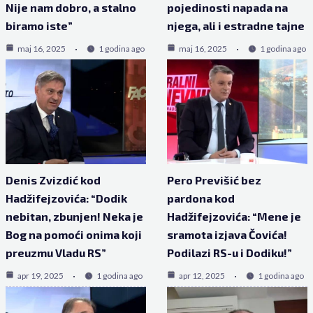
Nije nam dobro, a stalno
pojedinosti napada na
biramo iste”
njega, ali i estradne tajne
maj 16, 2025
1 godina ago
maj 16, 2025
1 godina ago
Denis Zvizdić kod
Pero Previšić bez
Hadžifejzovića: “Dodik
pardona kod
nebitan, zbunjen! Neka je
Hadžifejzovića: “Mene je
Bog na pomoći onima koji
sramota izjava Čovića!
preuzmu Vladu RS”
Podilazi RS-u i Dodiku!”
apr 19, 2025
1 godina ago
apr 12, 2025
1 godina ago