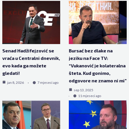
Senad Hadžifejzović se
Bursać bez dlake na
vraća u Centralni dnevnik,
jeziku na Face TV:
evo kada ga možete
“Vukanović je kolateralna
gledati!
šteta. Kud gonimo,
odgovore ne znamo ni mi”
jan 8, 2026
7 mjeseci ago
sep 13, 2025
11 mjeseci ago