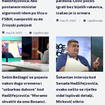
Hadžifejzovića: Ako
pardona: Čović počeo
postanem ministar
igrati bez bijelih rukavica,
sigurnosti idem po Vicu u
izašao je iz ormara
FSBiH, namjestili su da
maj 23, 2025
1 godina ago
Zrinjski pobijedi
maj 24, 2025
1 godina ago
Selim Bešlagić se pojavio
Šokantan intervju kod
nakon dugo vremena i
Senada Hadžifejzovića,
“uzburkao duhove” kod
ovako nešto se rijetko
Hadžifejzovića: “Moramo
viđa! Isplivali detalji,
shvatiti da smo Bosanci.
Mirković otkrio