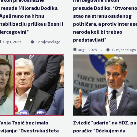
resude Miloradu Dodiku:
presude Dodiku: “Otvoren
Apeliramo na hitnu
stao na stranu osuđenog
tabilizaciju prilika u Bosni i
političara, a protiv interes
ercegovini”
naroda koji bi trebao
predstavljati”
aug 1, 2025
12 mjeseci ago
aug 1, 2025
12 mjeseci ago
anja Topić bez imalo
Zvizdić “udario” na HDZ, pa
vijanja: “Dvostruka šteta
poručio: “Očekujem da