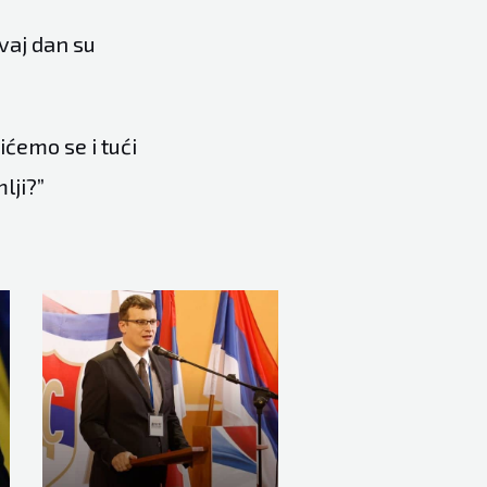
vaj dan su
ićemo se i tući
lji?”