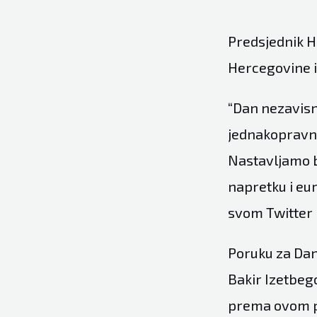
Predsjednik H
Hercegovine 
“Dan nezavisn
jednakopravna
Nastavljamo b
napretku i eu
svom Twitter p
Poruku za Dan 
Bakir Izetbego
prema ovom p