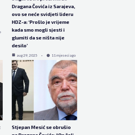
Dragana Čovića iz Sarajeva,
ovo se neće svidjeti lideru
HDZ-a: ‘Prošlo je vrijeme
kada smo mogli sjesti i
o
glumiti da se ništa nije
desilo’
aug 29, 2025
11 mjeseci ago
z
Stjepan Mesić se obrušio
na Dragana Čovića: “On želi