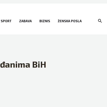
Sear
SPORT
ZABAVA
BIZNIS
ŽENSKA POSLA
ađanima BiH