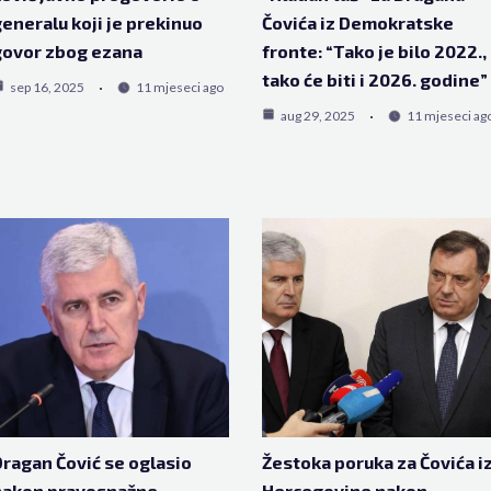
eneralu koji je prekinuo
Čovića iz Demokratske
govor zbog ezana
fronte: “Tako je bilo 2022.,
tako će biti i 2026. godine”
sep 16, 2025
11 mjeseci ago
aug 29, 2025
11 mjeseci ag
ragan Čović se oglasio
Žestoka poruka za Čovića i
nakon pravosnažne
Hercegovine nakon