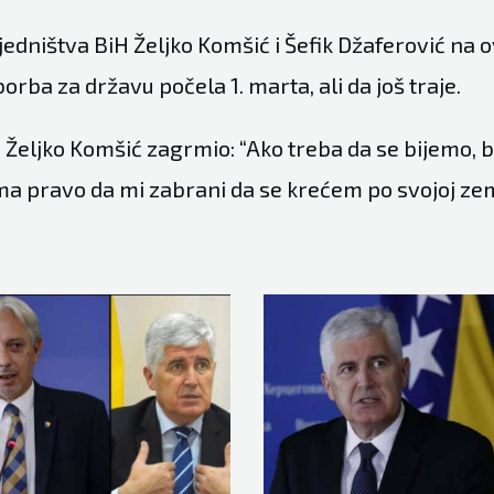
edništva BiH Željko Komšić i Šefik Džaferović na o
borba za državu počela 1. marta, ali da još traje.
 Željko Komšić zagrmio: “Ako treba da se bijemo, b
ma pravo da mi zabrani da se krećem po svojoj zem