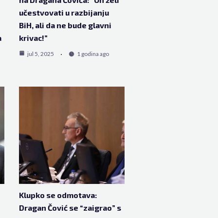
o
učestvovati u razbijanju
BiH, ali da ne bude glavni
a
krivac!”
jul 5, 2025
1 godina ago
Klupko se odmotava:
Dragan Čović se “zaigrao” s