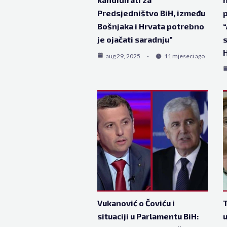
Predsjedništvo BiH, između
p
Bošnjaka i Hrvata potrebno
“
je ojačati saradnju”
s
H
aug 29, 2025
11 mjeseci ago
Vukanović o Čoviću i
T
situaciji u Parlamentu BiH:
u