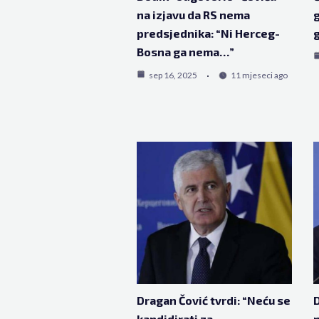
na izjavu da RS nema
g
predsjednika: “Ni Herceg-
Bosna ga nema…”
sep 16, 2025
11 mjeseci ago
Dragan Čović tvrdi: “Neću se
D
kandidirati za