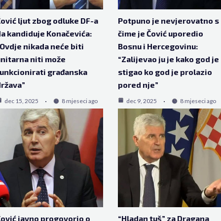
ović ljut zbog odluke DF-a
Potpuno je nevjerovatno s
a kandiduje Konačevića:
čime je Čović uporedio
Ovdje nikada neće biti
Bosnu i Hercegovinu:
nitarna niti može
“Zalijevao ju je kako god je
unkcionirati građanska
stigao ko god je prolazio
ržava”
pored nje”
dec 15, 2025
8 mjeseci ago
dec 9, 2025
8 mjeseci ago
ović javno progovorio o
“Hladan tuš” za Dragana