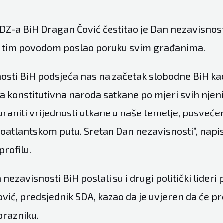
DZ-a BiH Dragan Čović čestitao je Dan nezavisnost
i tim povodom poslao poruku svim građanima.
osti BiH podsjeća nas na začetak slobodne BiH ka
 konstitutivna naroda satkane po mjeri svih njen
raniti vrijednosti utkane u naše temelje, posvećen
roatlantskom putu. Sretan Dan nezavisnosti”, napis
rofilu.
nezavisnosti BiH poslali su i drugi politički lideri 
vić, predsjednik SDA, kazao da je uvjeren da će pr
razniku.