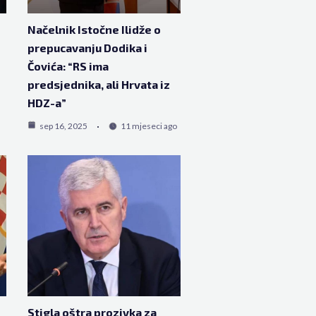
Načelnik Istočne Ilidže o
prepucavanju Dodika i
Čovića: “RS ima
predsjednika, ali Hrvata iz
HDZ-a”
sep 16, 2025
11 mjeseci ago
Stigla oštra prozivka za