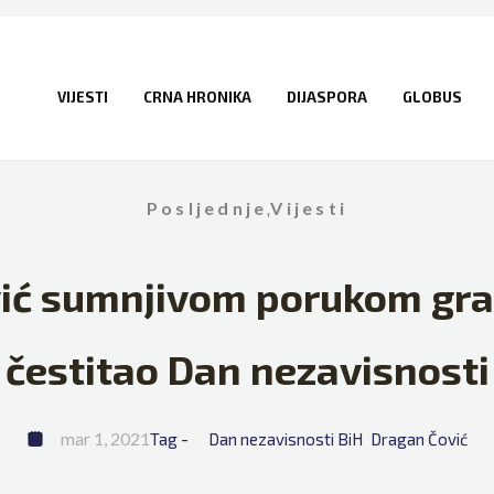
VIJESTI
CRNA HRONIKA
DIJASPORA
GLOBUS
Posljednje
,
Vijesti
ić sumnjivom porukom gr
čestitao Dan nezavisnosti
mar 1, 2021
Tag - 
Dan nezavisnosti BiH
Dragan Čović