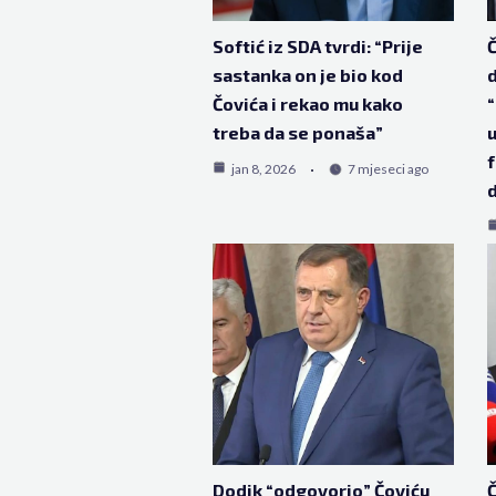
Softić iz SDA tvrdi: “Prije
Č
sastanka on je bio kod
d
Čovića i rekao mu kako
“
treba da se ponaša”
u
f
jan 8, 2026
7 mjeseci ago
d
Dodik “odgovorio” Čoviću
Č