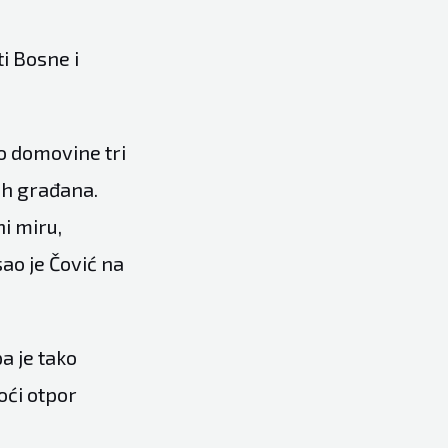
i Bosne i
o domovine tri
ih građana.
i miru,
ao je Čović na
pa je tako
oći otpor