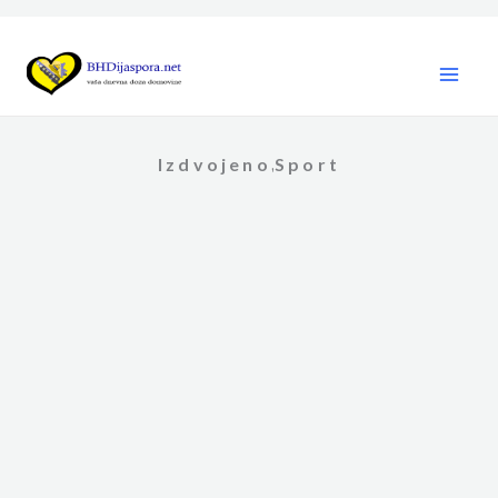
Skip
to
content
Izdvojeno
Sport
,