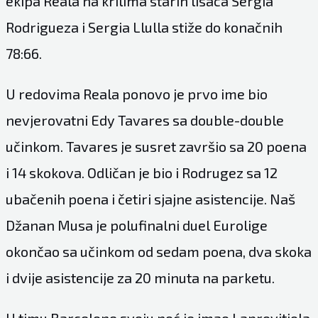
ekipa Reala na krilima starih lisaca Sergia
Rodrigueza i Sergia Llulla stiže do konačnih
78:66.
U redovima Reala ponovo je prvo ime bio
nevjerovatni Edy Tavares sa double-double
učinkom. Tavares je susret završio sa 20 poena
i 14 skokova. Odličan je bio i Rodrugez sa 12
ubačenih poena i četiri sjajne asistencije. Naš
Džanan Musa je polufinalni duel Eurolige
okončao sa učinkom od sedam poena, dva skoka
i dvije asistencije za 20 minuta na parketu.