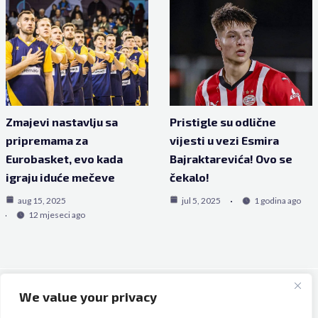
Zmajevi nastavlju sa
Pristigle su odlične
pripremama za
vijesti u vezi Esmira
Eurobasket, evo kada
Bajraktarevića! Ovo se
igraju iduće mečeve
čekalo!
aug 15, 2025
jul 5, 2025
1 godina ago
12 mjeseci ago
We value your privacy
Copyright © 2026 Bh Dijaspora.