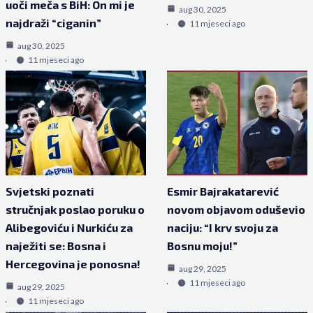
uoči meča s BiH: On mi je
aug 30, 2025
najdraži “ciganin”
11 mjeseci ago
aug 30, 2025
11 mjeseci ago
Svjetski poznati
Esmir Bajrakatarević
stručnjak poslao poruku o
novom objavom oduševio
Alibegoviću i Nurkiću za
naciju: “I krv svoju za
naježiti se: Bosna i
Bosnu moju!”
Hercegovina je ponosna!
aug 29, 2025
11 mjeseci ago
aug 29, 2025
11 mjeseci ago