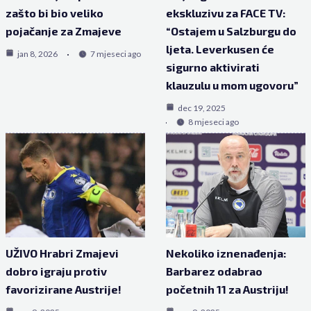
zašto bi bio veliko
ekskluzivu za FACE TV:
pojačanje za Zmajeve
“Ostajem u Salzburgu do
ljeta. Leverkusen će
jan 8, 2026
7 mjeseci ago
sigurno aktivirati
klauzulu u mom ugovoru”
dec 19, 2025
8 mjeseci ago
UŽIVO Hrabri Zmajevi
Nekoliko iznenađenja:
dobro igraju protiv
Barbarez odabrao
favorizirane Austrije!
početnih 11 za Austriju!