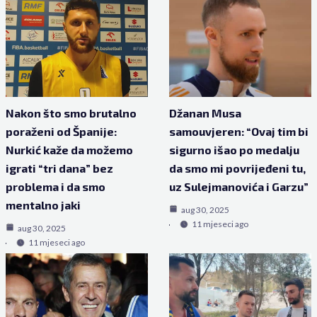
Nakon što smo brutalno
Džanan Musa
poraženi od Španije:
samouvjeren: “Ovaj tim bi
Nurkić kaže da možemo
sigurno išao po medalju
igrati “tri dana” bez
da smo mi povrijeđeni tu,
problema i da smo
uz Sulejmanovića i Garzu”
mentalno jaki
aug 30, 2025
11 mjeseci ago
aug 30, 2025
11 mjeseci ago