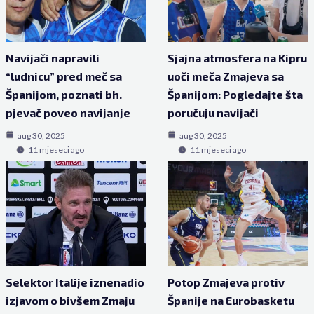
Navijači napravili
Sjajna atmosfera na Kipru
“ludnicu” pred meč sa
uoči meča Zmajeva sa
Španijom, poznati bh.
Španijom: Pogledajte šta
pjevač poveo navijanje
poručuju navijači
aug 30, 2025
aug 30, 2025
11 mjeseci ago
11 mjeseci ago
Selektor Italije iznenadio
Potop Zmajeva protiv
izjavom o bivšem Zmaju
Španije na Eurobasketu