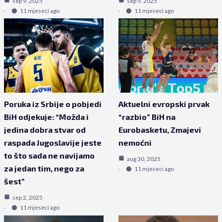
sep 9, 2025
sep 9, 2025
11 mjeseci ago
11 mjeseci ago
Poruka iz Srbije o pobjedi
Aktuelni evropski prvak
BiH odjekuje: “Možda i
“razbio” BiH na
jedina dobra stvar od
Eurobasketu, Zmajevi
raspada Jugoslavije jeste
nemoćni
to što sada ne navijamo
aug 30, 2025
za jedan tim, nego za
11 mjeseci ago
šest”
sep 2, 2025
11 mjeseci ago