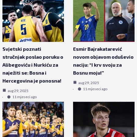
Svjetski poznati
Esmir Bajrakatarević
stručnjak poslao poruku o
novom objavom oduševio
Alibegoviću i Nurkiću za
naciju: “I krv svoju za
naježiti se: Bosna i
Bosnu moju!”
Hercegovina je ponosna!
aug 29, 2025
11 mjeseci ago
aug 29, 2025
11 mjeseci ago