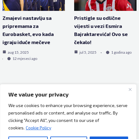
Zmajevi nastavlju sa
Pristigle su odlične
pripremama za
vijesti u vezi Esmira
Eurobasket, evo kada
Bajraktarevića! Ovo se
igraju iduće mečeve
čekalo!
aug 15, 2025
jul 5, 2025
1 godina ago
12 mjeseci ago
We value your privacy
Copyright © 2026 Bh Dijaspora.
We use cookies to enhance your browsing experience, serve
O nama
personalised ads or content, and analyse our traffic. By
Marketing
clicking "Accept All", you consent to our use of
Uslovi korištenja
cookies.
Cookie Policy
Impressum