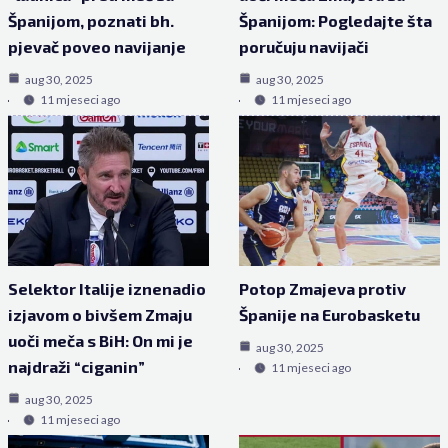
Španijom, poznati bh.
Španijom: Pogledajte šta
pjevač poveo navijanje
poručuju navijači
aug 30, 2025
aug 30, 2025
11 mjeseci ago
11 mjeseci ago
Selektor Italije iznenadio
Potop Zmajeva protiv
izjavom o bivšem Zmaju
Španije na Eurobasketu
uoči meča s BiH: On mi je
aug 30, 2025
najdraži “ciganin”
11 mjeseci ago
aug 30, 2025
11 mjeseci ago