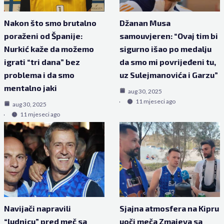
Nakon što smo brutalno
Džanan Musa
poraženi od Španije:
samouvjeren: “Ovaj tim bi
Nurkić kaže da možemo
sigurno išao po medalju
igrati “tri dana” bez
da smo mi povrijeđeni tu,
problema i da smo
uz Sulejmanovića i Garzu”
mentalno jaki
aug 30, 2025
11 mjeseci ago
aug 30, 2025
11 mjeseci ago
Navijači napravili
Sjajna atmosfera na Kipru
“ludnicu” pred meč sa
uoči meča Zmajeva sa