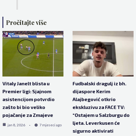
Pročitajte više
Vitaly Janelt blista u
Fudbalski dragulj iz bh.
Premier ligi: Sjajnom
dijaspore Kerim
asistencijom potvrdio
Alajbegović otkrio
zašto bi bio veliko
ekskluzivu za FACE TV:
pojačanje za Zmajeve
“Ostajem u Salzburgu do
ljeta. Leverkusen će
jan 8, 2026
7 mjeseci ago
sigurno aktivirati