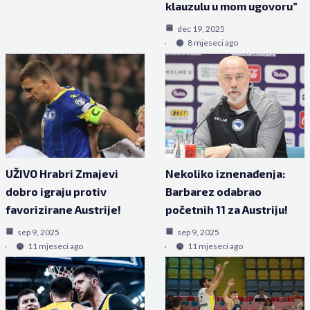
klauzulu u mom ugovoru”
dec 19, 2025
8 mjeseci ago
UŽIVO Hrabri Zmajevi
Nekoliko iznenađenja:
dobro igraju protiv
Barbarez odabrao
favorizirane Austrije!
početnih 11 za Austriju!
sep 9, 2025
sep 9, 2025
11 mjeseci ago
11 mjeseci ago