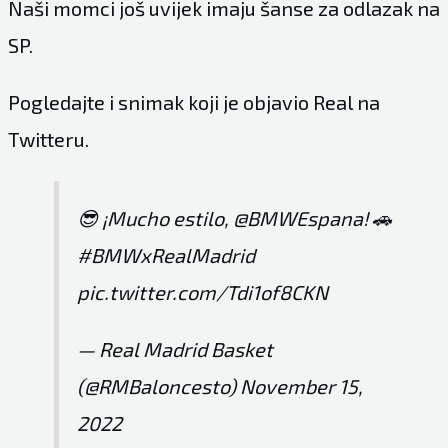
Naši momci još uvijek imaju šanse za odlazak na
SP.
Pogledajte i snimak koji je objavio Real na
Twitteru.
😎 ¡Mucho estilo,
@BMWEspana
! 🚗
#BMWxRealMadrid
pic.twitter.com/Tdi1of8CKN
— Real Madrid Basket
(@RMBaloncesto)
November 15,
2022