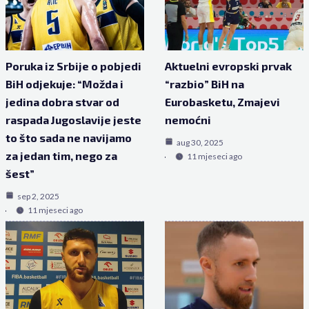
Poruka iz Srbije o pobjedi
Aktuelni evropski prvak
BiH odjekuje: “Možda i
“razbio” BiH na
jedina dobra stvar od
Eurobasketu, Zmajevi
raspada Jugoslavije jeste
nemoćni
to što sada ne navijamo
aug 30, 2025
za jedan tim, nego za
11 mjeseci ago
šest”
sep 2, 2025
11 mjeseci ago