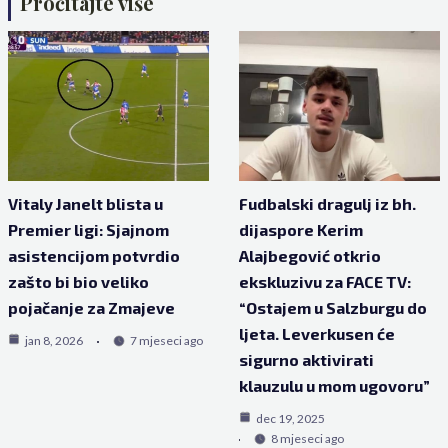
Pročitajte više
Vitaly Janelt blista u
Fudbalski dragulj iz bh.
Premier ligi: Sjajnom
dijaspore Kerim
asistencijom potvrdio
Alajbegović otkrio
zašto bi bio veliko
ekskluzivu za FACE TV:
pojačanje za Zmajeve
“Ostajem u Salzburgu do
ljeta. Leverkusen će
jan 8, 2026
7 mjeseci ago
sigurno aktivirati
klauzulu u mom ugovoru”
dec 19, 2025
8 mjeseci ago