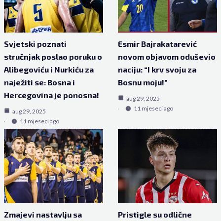
Svjetski poznati
Esmir Bajrakatarević
stručnjak poslao poruku o
novom objavom oduševio
Alibegoviću i Nurkiću za
naciju: “I krv svoju za
naježiti se: Bosna i
Bosnu moju!”
Hercegovina je ponosna!
aug 29, 2025
11 mjeseci ago
aug 29, 2025
11 mjeseci ago
Zmajevi nastavlju sa
Pristigle su odlične