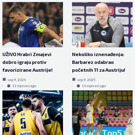
UŽIVO Hrabri Zmajevi
Nekoliko iznenađenja:
dobro igraju protiv
Barbarez odabrao
favorizirane Austrije!
početnih 11 za Austriju!
sep 9, 2025
sep 9, 2025
11 mjeseci ago
11 mjeseci ago