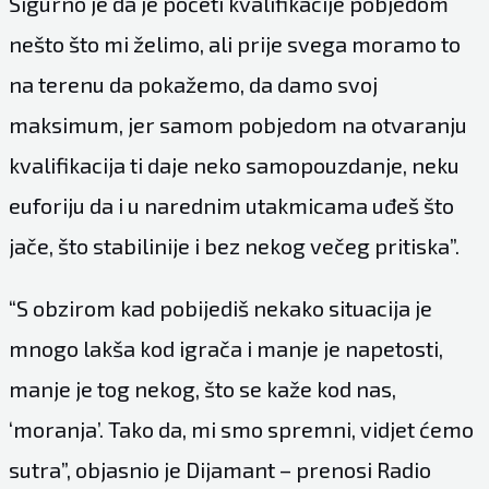
Sigurno je da je početi kvalifikacije pobjedom
nešto što mi želimo, ali prije svega moramo to
na terenu da pokažemo, da damo svoj
maksimum, jer samom pobjedom na otvaranju
kvalifikacija ti daje neko samopouzdanje, neku
euforiju da i u narednim utakmicama uđeš što
jače, što stabilinije i bez nekog večeg pritiska”.
“S obzirom kad pobijediš nekako situacija je
mnogo lakša kod igrača i manje je napetosti,
manje je tog nekog, što se kaže kod nas,
‘moranja’. Tako da, mi smo spremni, vidjet ćemo
sutra”, objasnio je Dijamant – prenosi
Radio