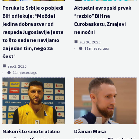
Poruka iz Srbije o pobjedi
Aktuelni evropski prvak
BiH odjekuje: “Možda i
“razbio” BiH na
jedina dobra stvar od
Eurobasketu, Zmajevi
raspada Jugoslavije jeste
nemoćni
to što sada ne navijamo
aug 30, 2025
za jedan tim, nego za
11 mjeseci ago
šest”
sep 2, 2025
11 mjeseci ago
Nakon što smo brutalno
Džanan Musa