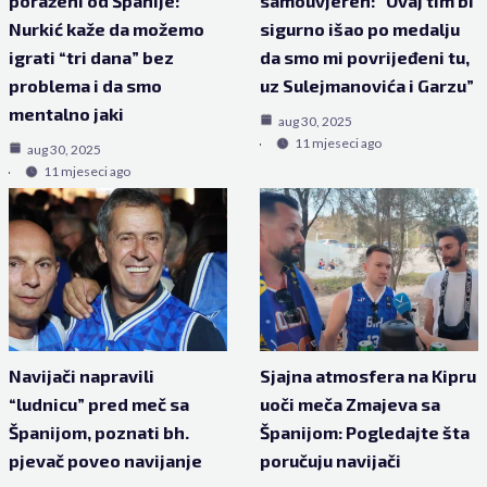
poraženi od Španije:
samouvjeren: “Ovaj tim bi
Nurkić kaže da možemo
sigurno išao po medalju
igrati “tri dana” bez
da smo mi povrijeđeni tu,
problema i da smo
uz Sulejmanovića i Garzu”
mentalno jaki
aug 30, 2025
11 mjeseci ago
aug 30, 2025
11 mjeseci ago
Navijači napravili
Sjajna atmosfera na Kipru
“ludnicu” pred meč sa
uoči meča Zmajeva sa
Španijom, poznati bh.
Španijom: Pogledajte šta
pjevač poveo navijanje
poručuju navijači