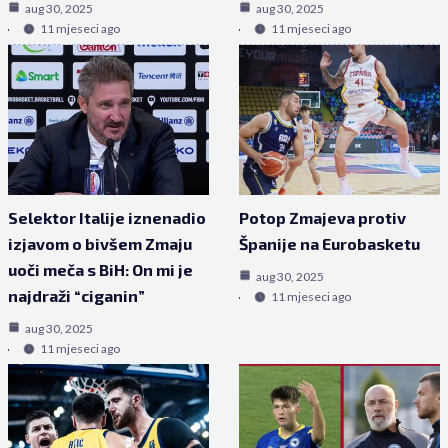
aug 30, 2025
aug 30, 2025
11 mjeseci ago
11 mjeseci ago
Selektor Italije iznenadio
Potop Zmajeva protiv
izjavom o bivšem Zmaju
Španije na Eurobasketu
uoči meča s BiH: On mi je
aug 30, 2025
najdraži “ciganin”
11 mjeseci ago
aug 30, 2025
11 mjeseci ago