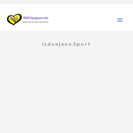
Skip
to
content
Izdvojeno
Sport
,