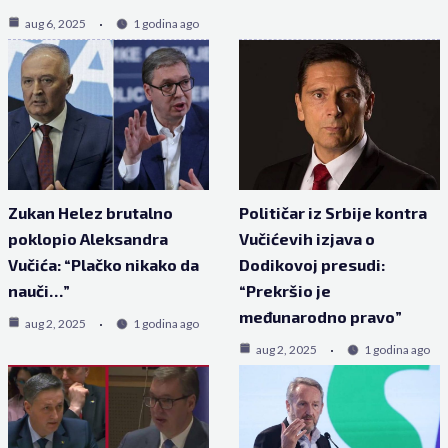
aug 6, 2025
1 godina ago
Zukan Helez brutalno
Političar iz Srbije kontra
poklopio Aleksandra
Vučićevih izjava o
Vučića: “Plačko nikako da
Dodikovoj presudi:
nauči…”
“Prekršio je
međunarodno pravo”
aug 2, 2025
1 godina ago
aug 2, 2025
1 godina ago