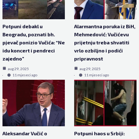
Potpuni debakl u
Alarmantna poruka iz BiH,
Beogradu, poznati bh.
Mehmedović: Vučićevu
pjevač ponizio Vučića: “Ne
prijetnju treba shvatiti
idu koncert i pendreci
vrlo ozbiljno i podići
zajedno”
pripravnost
aug 29, 2025
aug 29, 2025
11 mjeseci ago
11 mjeseci ago
Aleksandar Vučić o
Potpuni haos u Srbiji: