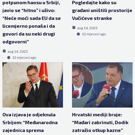
potpunom haosu u Srbiji,
Pogledajte kako su
javio se “hitno” i uživo:
građani uništili prostorije
“Neće moći sada EU da se
Vučićeve stranke
licemjerno ponaša i da
aug 14, 2025
govori da su neki drugi
12 mjeseci ago
odgovorni”
aug 14, 2025
12 mjeseci ago
Ova izjava je odjeknula
Hrvatski mediji bruje:
Srbijom: “Međunarodna
“Mađari zabrinuti, Dodik
zajednica sprema
zatražio otkup kazne”