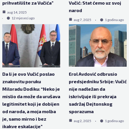
prihvatilište za Vučića”
Vučić: Stat ćemo uz svoj
narod
aug 14, 2025
12 mjeseci ago
aug 7, 2025
1 godina ago
Da li je ovo Vučić poslao
Erol Avdović odbrusio
znakovitu poruku
predsjedniku Srbije: Vučić
Miloradu Dodiku: “Neko je
nije nadležan da
mislio da može da urušava
iskrivljuje ili prekraja
legitimitet koji je dobijen
sadržaj Dejtonskog
od naroda, a moja molba
sporazuma
je, samo mirno i bez
aug 2, 2025
1 godina ago
ikakve eskalacije”