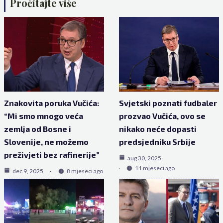
Pročitajte više
Znakovita poruka Vučića:
Svjetski poznati fudbaler
“Mi smo mnogo veća
prozvao Vučića, ovo se
zemlja od Bosne i
nikako neće dopasti
Slovenije, ne možemo
predsjedniku Srbije
preživjeti bez rafinerije”
aug 30, 2025
11 mjeseci ago
dec 9, 2025
8 mjeseci ago