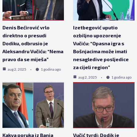
Denis Bećirović vrlo
Izetbegović uputio
direktno o presudi
ozbiljno upozorenje
Dodiku, odbrusio je
Vučiću: “Opasna igra s
Aleksandru Vučiću: “Nema
Bošnjacima može imati
pravo da se miješa”
nesagledive posljedice
za cijeli region”
aug 2, 2025
1 godina ago
aug 2, 2025
1 godina ago
Kakva poruka iz Banja
Vučić tvrdi: Dodik je