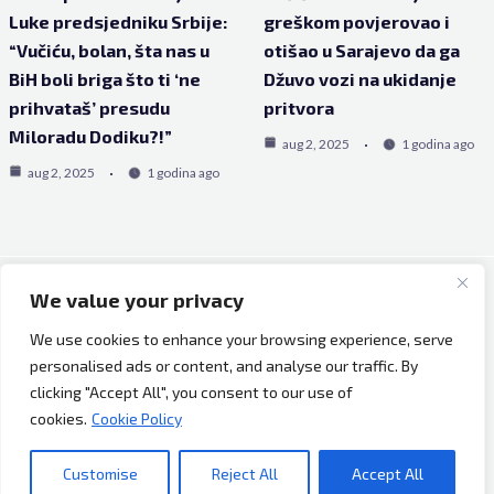
Luke predsjedniku Srbije:
greškom povjerovao i
“Vučiću, bolan, šta nas u
otišao u Sarajevo da ga
BiH boli briga što ti ‘ne
Džuvo vozi na ukidanje
prihvataš’ presudu
pritvora
Miloradu Dodiku?!”
aug 2, 2025
1 godina ago
aug 2, 2025
1 godina ago
We value your privacy
Copyright © 2026 Bh Dijaspora.
We use cookies to enhance your browsing experience, serve
O nama
personalised ads or content, and analyse our traffic. By
Marketing
clicking "Accept All", you consent to our use of
Uslovi korištenja
cookies.
Cookie Policy
Impressum
Kontakt
Customise
Reject All
Accept All