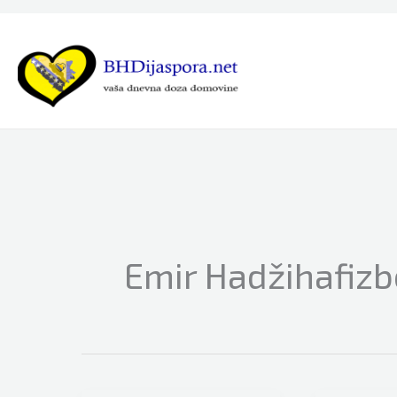
Skip
to
content
Emir Hadžihafizb