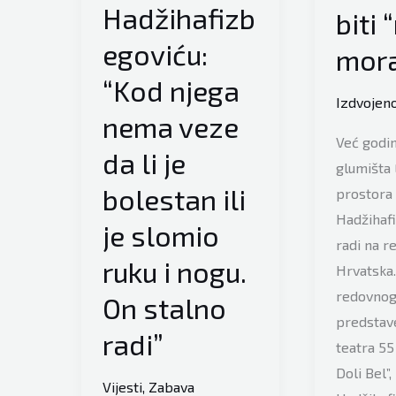
Hadžihafizb
biti
egoviću:
mor
“Kod njega
Izdvojen
nema veze
Već godin
da li je
glumišta
bolestan ili
prostora
Hadžihafi
je slomio
radi na re
ruku i nogu.
Hrvatska
redovnog
On stalno
predstav
radi”
teatra 55 
Doli Bel”,
Vijesti
,
Zabava