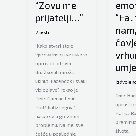
“Zovu me
emot
prijatelji…”
“Fali
nam,
Vijesti
čovj
“Kako stvari stoje
vrhu
vjerovatno ću se uskoro
oprostiti od svih
umje
društvenih mreža,
ukinuti Facebook i svaki
Izdvojen
vid objave”, rekao je
Emir Had
Emir. Glumac Emir
oprostio 
Hadžihafizbegović
Harisa Bu
našao se u groznom
preminuo 
problemu. Naime, sve
života.
češće u posljednje