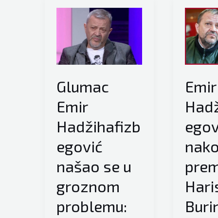
Glumac
Emir
Emir
Hadž
Hadžihafizb
egov
egović
nako
našao se u
prem
groznom
Hari
problemu:
Buri