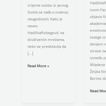
Hadžihafi
vrijeme osobe iz javnog
svom Fac
života se nađu u ovakvoj
objavio f
neugodnosti. Kako je
akademije
naveo
emotivno 
Hadžihafizbegović na
kolege iz
društvenim mrežama,
donjem re
neko se predstavlja da
strane na 
[…]
između p
Mladena 
Glumac
Read More »
Željka Nin
Emir
Burina, d
Hadžihafizbegović
našao
Emir
Read Mor
se
Hadžihaf
u
nakon