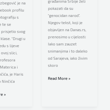
građanima Srbije želi
zbegović je na
pokazati da su
ebook profilu
“genocidan narod”.
otografiju s
Njegov tekst, koji je
 te se
objavljen na Danas.rs,
prisjetio svog
prenosimo u cijelosti:
 klase. “Drugi u
Iako sam zauzet
du s lijeve
snimanjima i to daleko
ovoj slici,
od Sarajeva, iako živim
rofesora
skoro
Materica i
čića, je Haris
Hadžihafizbegović:
Read More »
o Ninčića
Nađite
mi
e »
Bošnjaka
izbegović
koji