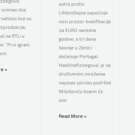
izbegović
sutra protiv
e snimao dva
Lihtenštajna započinje
rvatskoj koji su
novi prozor kvalifikacija
stprodukcije,
za EURO naredne
jal na RTL-u
godine, a tri dana
”. “Prvi igrani
kasnije u Zenici
jem
dočekuje Portugal.
Hadžihafizbegović je na
e »
društvenim mrežama
izbegović
napisao poruku podrške
Miloševiću kojem će
ovo
ija
Hadžihafizbegović:
Read More »
Savo
je