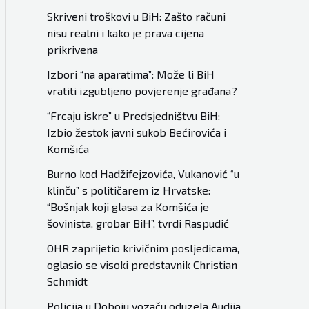
Skriveni troškovi u BiH: Zašto računi
nisu realni i kako je prava cijena
prikrivena
Izbori “na aparatima”: Može li BiH
vratiti izgubljeno povjerenje građana?
“Frcaju iskre” u Predsjedništvu BiH:
Izbio žestok javni sukob Bećirovića i
Komšića
Burno kod Hadžifejzovića, Vukanović “u
klinču” s političarem iz Hrvatske:
“Bošnjak koji glasa za Komšića je
šovinista, grobar BiH”, tvrdi Raspudić
OHR zaprijetio krivičnim posljedicama,
oglasio se visoki predstavnik Christian
Schmidt
Policija u Doboju vozaču oduzela Audija,