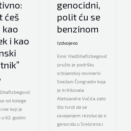
ivno:
genocidni,
t ćeš
polit ću se
 kao
benzinom
ek i kao
Izdvojeno
nski
Emir Hadžihafizbegović
tnik”
pružio je podršku
srbijanskoj novinarki
o
Snežani Čongradin koja
je kritikovala
žihafizbegović
Aleksandra Vučića zato
se od kolege
što tvrdi da se
rine koji je
usvajanjem rezolucije o
u 62. godini
genocidu u Srebrenici