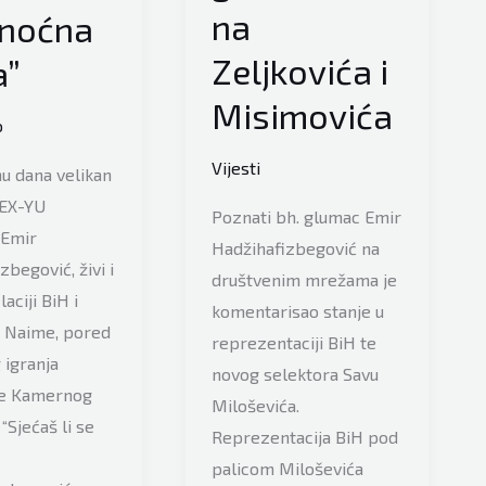
na
 “noćna
Zeljkovića i
a”
Misimovića
o
Vijesti
u dana velikan
 EX-YU
Poznati bh. glumac Emir
 Emir
Hadžihafizbegović na
zbegović, živi i
društvenim mrežama je
laciji BiH i
komentarisao stanje u
. Naime, pored
reprezentaciji BiH te
 igranja
novog selektora Savu
e Kamernog
Miloševića.
“Sjećaš li se
Reprezentacija BiH pod
palicom Miloševića