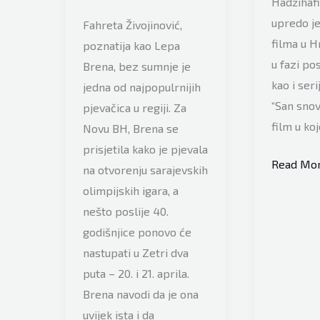
Hadžihaf
upredo j
Fahreta Živojinović,
filma u H
poznatija kao Lepa
u fazi po
Brena, bez sumnje je
kao i seri
jedna od najpopulrnijih
“San snova
pjevačica u regiji. Za
film u ko
Novu BH, Brena se
prisjetila kako je pjevala
Emir
Read Mor
na otvorenju sarajevskih
Hadžihaf
olimpijskih igara, a
najavio:
nešto poslije 40.
Moja
godišnjice ponovo će
monograf
nastupati u Zetri dva
će
puta – 20. i 21. aprila.
nekima
Brena navodi da je ona
biti
uvijek ista i da