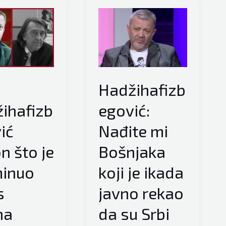
Hadžihafizb
ihafizb
egović:
ić
Nađite mi
n što je
Bošnjaka
inuo
koji je ikada
s
javno rekao
na
da su Srbi