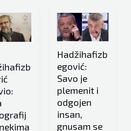
je
ikada
javno
o
rekao
da
su
:
Hadžihafizb
Srbi
egović:
genocidni,
ihafizb
polit
Savo je
ić
ću
plemenit i
vio:
se
benzinom
odgojen
a
insan,
grafij
gnusam se
 nekima