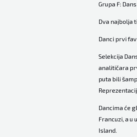
Grupa F: Dansk
Dva najbolja t
Danci prvi fav
Selekcija Dan
analitičara p
puta bili šamp
Reprezentacij
Dancima će gl
Francuzi, a u 
Island.