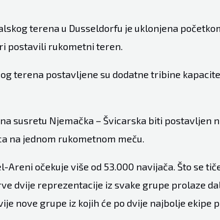
alskog terena u Dusseldorfu je uklonjena početko
i postavili rukometni teren.
g terena postavljene su dodatne tribine kapacite
 na susretu Njemačka – Švicarska biti postavljen n
aca na jednom rukometnom meču.
-Areni očekuje više od 53.000 navijača. Što se tič
ve dvije reprezentacije iz svake grupe prolaze dal
vije nove grupe iz kojih će po dvije najbolje ekipe p