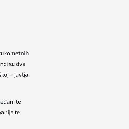
 rukometnih
nci su dva
koj – javlja
veđani te
anija te