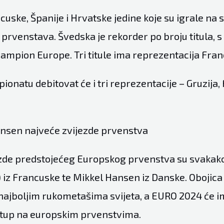
cuske, Španije i Hrvatske jedine koje su igrale na
prvenstava. Švedska je rekorder po broju titula, s
šampion Europe. Tri titule ima reprezentacija Fra
onatu debitovat će i tri reprezentacije – Gruzija,
ansen najveće zvijezde prvenstva
zde predstojećeg Europskog prvenstva su svakak
 iz Francuske te Mikkel Hansen iz Danske. Obojica 
ajboljim rukometašima svijeta, a EURO 2024 će im
stup na europskim prvenstvima.