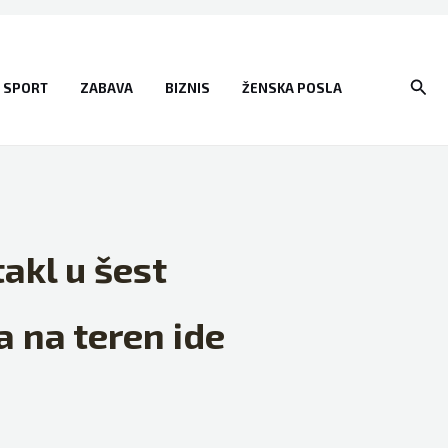
Sear
SPORT
ZABAVA
BIZNIS
ŽENSKA POSLA
akl u šest
 na teren ide