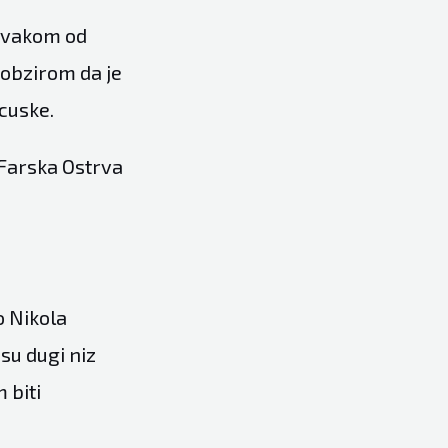
 svakom od
 obzirom da je
ncuske.
 Farska Ostrva
o Nikola
su dugi niz
 biti