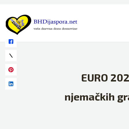
Skip
to
content
EURO 2024
njemačkih gr