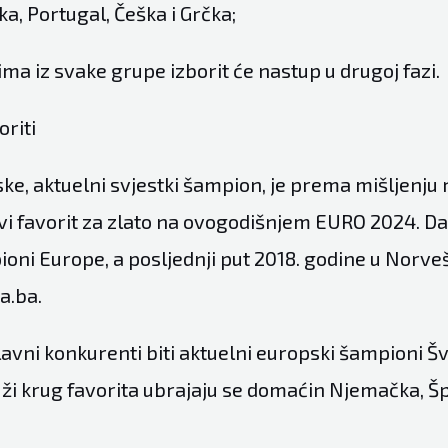
a, Portugal, Češka i Grčka;
ima iz svake grupe izborit će nastup u drugoj fazi.
oriti
ske, aktuelni svjestki šampion, je prema mišljenju
rvi favorit za zlato na ovogodišnjem EURO 2024. Da
ioni Europe, a posljednji put 2018. godine u Norveš
a.ba
.
avni konkurenti biti aktuelni europski šampioni Š
uži krug favorita ubrajaju se domaćin Njemačka, Šp