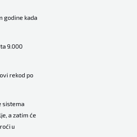
m godine kada
ta 9.000
ovi rekod po
e sistema
je, a zatim će
roći u