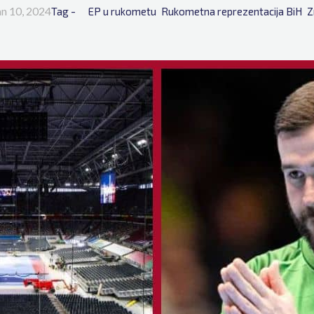
an 10, 2024
Tag - 
EP u rukometu
Rukometna reprezentacija BiH
Z