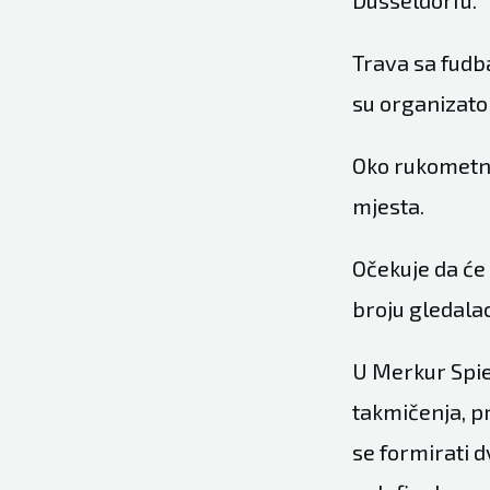
Dusseldorfu.
Trava sa fudb
su organizator
Oko rukometno
mjesta.
Očekuje da će
broju gledal
U Merkur Spiel
takmičenja, pr
se formirati d