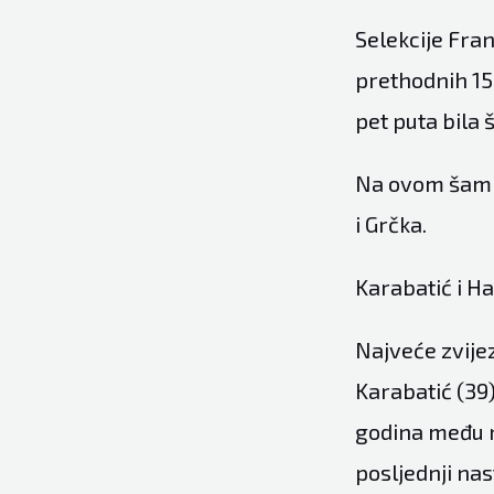
Selekcije Fran
prethodnih 15 
pet puta bila 
Na ovom šampi
i Grčka.
Karabatić i H
Najveće zvije
Karabatić (39)
godina među n
posljednji na