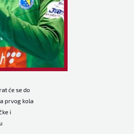
rat će se do
ma prvog kola
čke i
 u