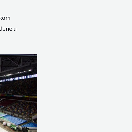
skom
eđene u