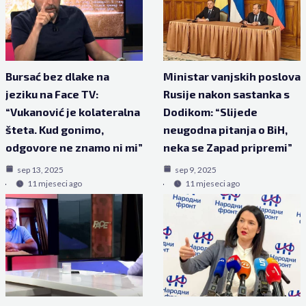
Bursać bez dlake na
Ministar vanjskih poslova
jeziku na Face TV:
Rusije nakon sastanka s
“Vukanović je kolateralna
Dodikom: “Slijede
šteta. Kud gonimo,
neugodna pitanja o BiH,
odgovore ne znamo ni mi”
neka se Zapad pripremi”
sep 13, 2025
sep 9, 2025
11 mjeseci ago
11 mjeseci ago