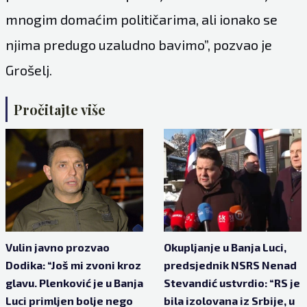
mnogim domaćim političarima, ali ionako se
njima predugo uzaludno bavimo”, pozvao je
Grošelj.
Pročitajte više
Vulin javno prozvao
Okupljanje u Banja Luci,
Dodika: “Još mi zvoni kroz
predsjednik NSRS Nenad
glavu. Plenković je u Banja
Stevandić ustvrdio: “RS je
Luci primljen bolje nego
bila izolovana iz Srbije, u