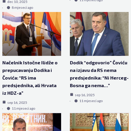
dec 10, 2025
8 mjeseci ago
Načelnik Istočne Ilidže o
Dodik “odgovorio” Čoviću
prepucavanju Dodika i
na izjavu da RS nema
Čovića: “RS ima
predsjednika: “Ni Herceg-
predsjednika, ali Hrvata
Bosna ga nema…”
iz HDZ-a”
sep 16, 2025
11 mjeseci ago
sep 16, 2025
11 mjeseci ago