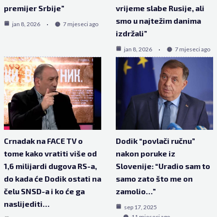
premijer Srbije”
vrijeme slabe Rusije, ali
smo u najtežim danima
jan 8, 2026
7 mjeseci ago
izdržali”
jan 8, 2026
7 mjeseci ago
Crnadak na FACE TV o
Dodik “povlači ručnu”
tome kako vratiti više od
nakon poruke iz
1,6 milijardi dugova RS-a,
Slovenije: “Uradio sam to
do kada će Dodik ostati na
samo zato što me on
čelu SNSD-a i ko će ga
zamolio…”
naslijediti…
sep 17, 2025
11 mjeseci ago