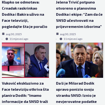
Klupko se odmotava:
Jelena Trivić potpuno
Crnadak raskrinkao
otvoreno o planovima
Dodika i Bakira uživo na
Dodika i ekipe: “Zam da će
Face televiziji,
SNSD učestvovati na
pogledajte šta je poručio
prijevremenim izborima”
aug 30, 2025
aug 30, 2025
11 mjeseci ago
11 mjeseci ago
Vuković ekskluzivno za
Da li je Milorad Dodik
Face televiziju otkriva šta
upravo ponizio svoju
planira Dodik: “Imamo
stranku SNSD: Iznio je
informacije da SNSD traži
nevjerovatne podatke