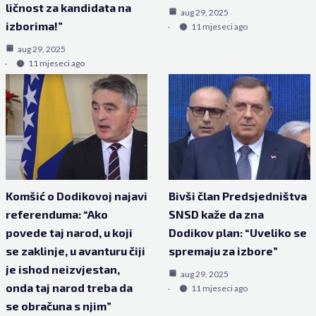
ličnost za kandidata na
aug 29, 2025
izborima!”
11 mjeseci ago
aug 29, 2025
11 mjeseci ago
Komšić o Dodikovoj najavi
Bivši član Predsjedništva
referenduma: “Ako
SNSD kaže da zna
povede taj narod, u koji
Dodikov plan: “Uveliko se
se zaklinje, u avanturu čiji
spremaju za izbore”
je ishod neizvjestan,
aug 29, 2025
onda taj narod treba da
11 mjeseci ago
se obračuna s njim”