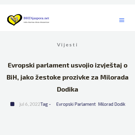
Skip
to
content
Vijesti
Evropski parlament usvojio izvještaj o
BiH, jako žestoke prozivke za Milorada
Dodika
jul 6, 2022
Tag - 
Evropski Parlament
Milorad Dodik