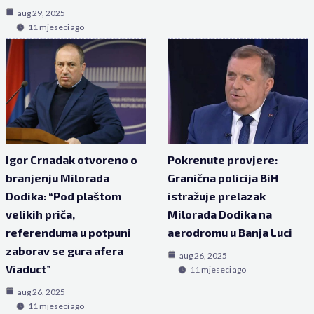
aug 29, 2025
11 mjeseci ago
Igor Crnadak otvoreno o
Pokrenute provjere:
branjenju Milorada
Granična policija BiH
Dodika: “Pod plaštom
istražuje prelazak
velikih priča,
Milorada Dodika na
referenduma u potpuni
aerodromu u Banja Luci
zaborav se gura afera
aug 26, 2025
Viaduct”
11 mjeseci ago
aug 26, 2025
11 mjeseci ago