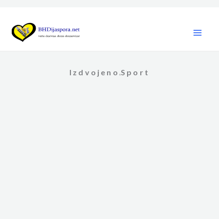
Skip
to
content
Izdvojeno
Sport
,