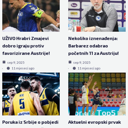
UŽIVO Hrabri Zmajevi
Nekoliko iznenađenja:
dobro igraju protiv
Barbarez odabrao
favorizirane Austrije!
početnih 11 za Austriju!
sep 9, 2025
sep 9, 2025
11 mjeseci ago
11 mjeseci ago
Poruka iz Srbije o pobjedi
Aktuelni evropski prvak