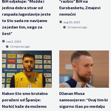
BiH odjekuje: “Možda i
“razbio” BiH na
jedina dobra stvar od
Eurobasketu, Zmajevi
raspada Jugoslavije jeste
nemoćni
to što sada ne navijamo
aug 30, 2025
za jedan tim, nego za
11 mjeseci ago
šest”
sep 2, 2025
11 mjeseci ago
Nakon što smo brutalno
Džanan Musa
poraženi od Španije:
samouvjeren: “Ovaj tim bi
Nurkić kaže da možemo
sigurno išao po medalju