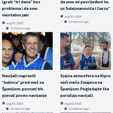
igrati “tri dana” bez
da smo mi povrijeđeni tu,
problema i da smo
uz Sulejmanovića i Garzu”
mentalno jaki
aug 30, 2025
11 mjeseci ago
aug 30, 2025
11 mjeseci ago
Navijači napravili
Sjajna atmosfera na Kipru
“ludnicu” pred meč sa
uoči meča Zmajeva sa
Španijom, poznati bh.
Španijom: Pogledajte šta
pjevač poveo navijanje
poručuju navijači
aug 30, 2025
aug 30, 2025
11 mjeseci ago
11 mjeseci ago