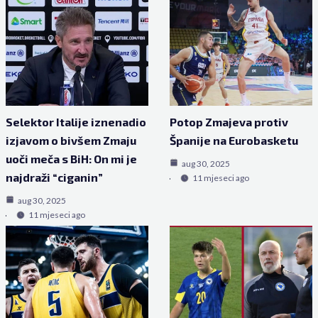
Selektor Italije iznenadio
Potop Zmajeva protiv
izjavom o bivšem Zmaju
Španije na Eurobasketu
uoči meča s BiH: On mi je
aug 30, 2025
najdraži “ciganin”
11 mjeseci ago
aug 30, 2025
11 mjeseci ago