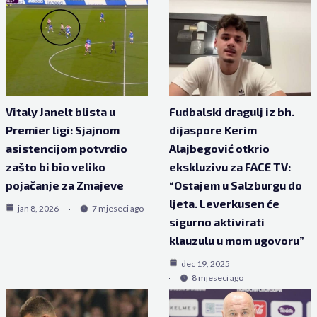
Vitaly Janelt blista u
Fudbalski dragulj iz bh.
Premier ligi: Sjajnom
dijaspore Kerim
asistencijom potvrdio
Alajbegović otkrio
zašto bi bio veliko
ekskluzivu za FACE TV:
pojačanje za Zmajeve
“Ostajem u Salzburgu do
ljeta. Leverkusen će
jan 8, 2026
7 mjeseci ago
sigurno aktivirati
klauzulu u mom ugovoru”
dec 19, 2025
8 mjeseci ago