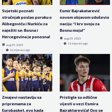
Svjetski poznati
Esmir Bajrakatarević
stručnjak poslao poruku o
novom objavom oduševio
Alibegoviću i Nurkiću za
naciju: “I krv svoju za
naježiti se: Bosna i
Bosnu moju!”
Hercegovina je ponosna!
aug 29, 2025
11 mjeseci ago
aug 29, 2025
11 mjeseci ago
Zmajevi nastavlju sa
Pristigle su odlične
pripremama za
vijesti u vezi Esmira
Eurobasket, evo kada
Bajraktarevića! Ovo se