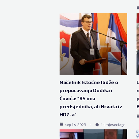
Načelnik Istočne Ilidže o
D
prepucavanju Dodika i
n
Čovića: “RS ima
p
predsjednika, ali Hrvata iz
HDZ-a”
sep 16, 2025
11 mjeseci ago