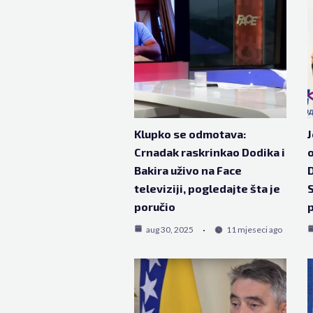
Klupko se odmotava:
J
Crnadak raskrinkao Dodika i
o
Bakira uživo na Face
D
televiziji, pogledajte šta je
S
poručio
p
aug 30, 2025
11 mjeseci ago