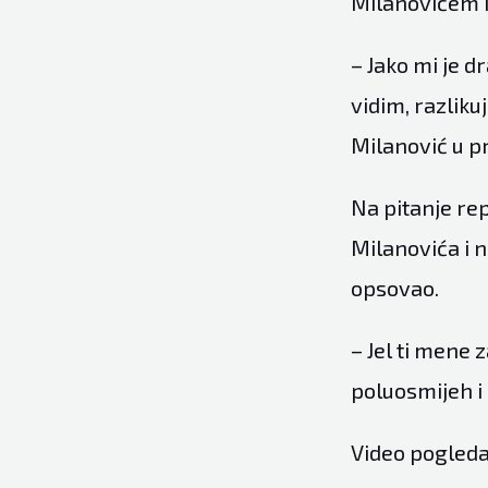
Milanovićem i
– Jako mi je d
vidim, razliku
Milanović u pra
Na pitanje re
Milanovića i n
opsovao.
– Jel ti mene 
poluosmijeh i 
Video pogleda