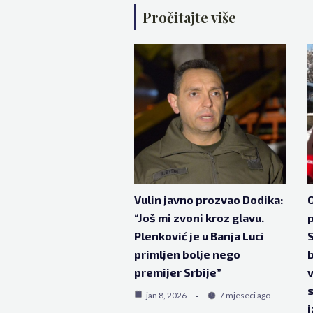
Pročitajte više
Vulin javno prozvao Dodika:
O
“Još mi zvoni kroz glavu.
Plenković je u Banja Luci
S
primljen bolje nego
b
premijer Srbije”
v
s
jan 8, 2026
7 mjeseci ago
i