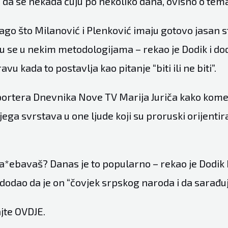
 da se nekada čuju po nekoliko dana, ovisno o te
rago što Milanović i Plenković imaju gotovo jasan s
ju se u nekim metodologijama – rekao je Dodik i do
vu kada to postavlja kao pitanje “biti ili ne biti”.
portera Dnevnika Nove TV Marija Juriča kako kome
jega svrstava u one ljude koji su proruski orijentira
za*ebavaš? Danas je to popularno – rekao je Dodik
dodao da je on “čovjek srpskog naroda i da sarađuj
jte
OVDJE
.