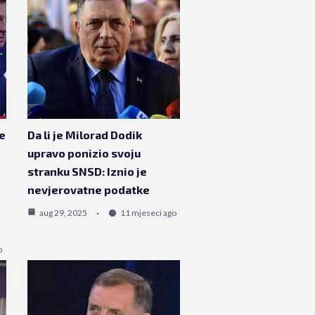
e
Da li je Milorad Dodik
upravo ponizio svoju
stranku SNSD: Iznio je
nevjerovatne podatke
aug 29, 2025
11 mjeseci ago
o