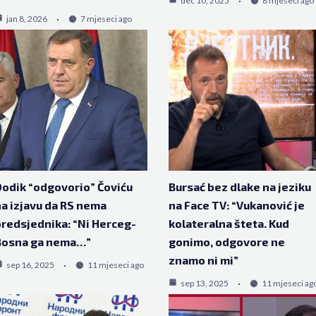
dec 10, 2025
8 mjeseci ago
jan 8, 2026
7 mjeseci ago
odik “odgovorio” Čoviću
Bursać bez dlake na jeziku
a izjavu da RS nema
na Face TV: “Vukanović je
redsjednika: “Ni Herceg-
kolateralna šteta. Kud
Bosna ga nema…”
gonimo, odgovore ne
znamo ni mi”
sep 16, 2025
11 mjeseci ago
sep 13, 2025
11 mjeseci ag