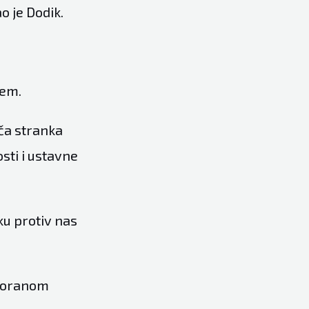
o je Dodik.
ćem.
ača stranka
sti i ustavne
ku protiv nas
 Zoranom