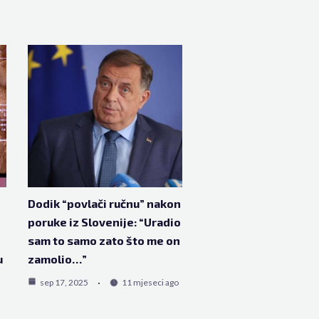
Dodik “povlači ručnu” nakon
poruke iz Slovenije: “Uradio
sam to samo zato što me on
u
zamolio…”
sep 17, 2025
11 mjeseci ago