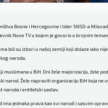
ništva Bosne i Hercegovine i lider SNSD-a Milorad
nevnik Nove TV u kojem je govorio o brojnim tema
ma bili su izbori u našoj zemlji koji dolaze iako nij
skog naroda.
olji muslimana u BiH. Oni žele majorizaciju, žele pod
ski narod. Žele napraviti organizaciju BiH koja ne
t naroda i entitetski sastav.
d ima jednaka prava kao svi narodi i sasvim oprav