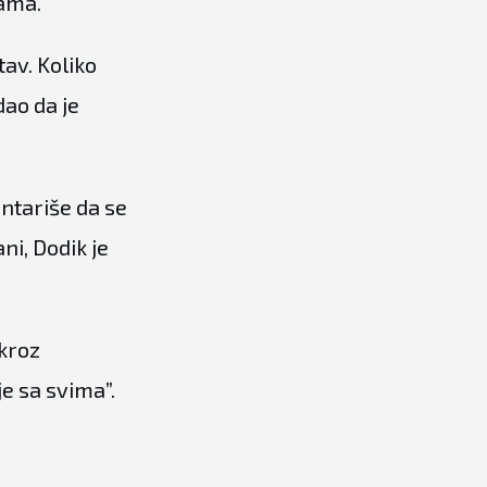
mama.
tav. Koliko
dao da je
ntariše da se
ni, Dodik je
 kroz
e sa svima”.