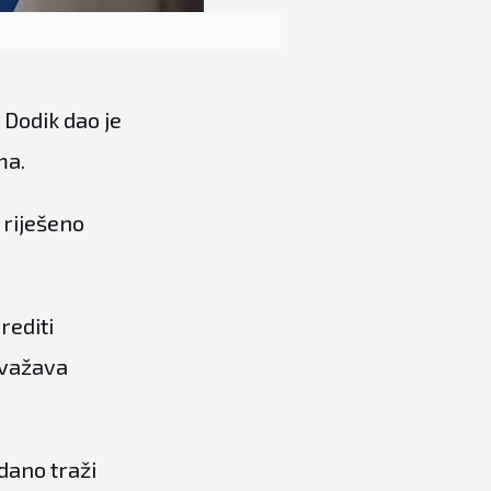
 Dodik dao je
ma.
e riješeno
rediti
 uvažava
dano traži