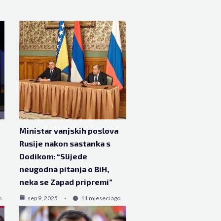
Ministar vanjskih poslova
Rusije nakon sastanka s
Dodikom: “Slijede
neugodna pitanja o BiH,
neka se Zapad pripremi”
o
sep 9, 2025
11 mjeseci ago