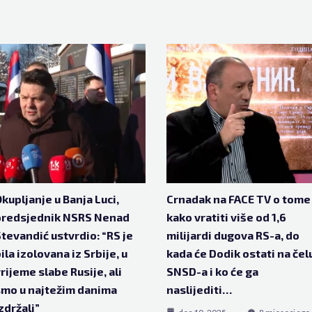
kupljanje u Banja Luci,
Crnadak na FACE TV o tome
predsjednik NSRS Nenad
kako vratiti više od 1,6
tevandić ustvrdio: “RS je
milijardi dugova RS-a, do
ila izolovana iz Srbije, u
kada će Dodik ostati na čel
rijeme slabe Rusije, ali
SNSD-a i ko će ga
mo u najtežim danima
naslijediti…
zdržali”