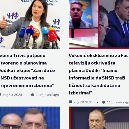
elena Trivić potpuno
Vuković ekskluzivno za Fac
tvoreno o planovima
televiziju otkriva šta
odika i ekipe: “Zam da će
planira Dodik: “Imamo
NSD učestvovati na
informacije da SNSD traži
rijevremenim izborima”
ličnost za kandidata na
izborima!”
aug 30, 2025
11 mjeseci ago
aug 29, 2025
11 mjeseci ag