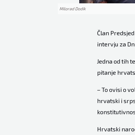
Milorad Dodik
Član Predsjed
intervju za D
Jedna od tih te
pitanje hrvat
– To ovisi o v
hrvatski i srp
konstitutivnos
Hrvatski naro