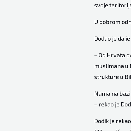
svoje teritori
U dobrom odn
Dodao je da j
– Od Hrvata ov
muslimana u B
strukture u Bi
Nama na bazi 
– rekao je Dod
Dodik je reka