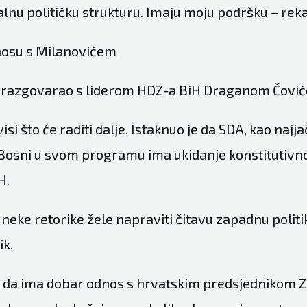
jalnu političku strukturu. Imaju moju podršku – reka
osu s Milanovićem
e razgovarao s liderom HDZ-a BiH Draganom Čovi
isi što će raditi dalje. Istaknuo je da SDA, kao najj
osni u svom programu ima ukidanje konstitutivno
H.
neke retorike žele napraviti čitavu zapadnu politi
ik.
o da ima dobar odnos s hrvatskim predsjednikom