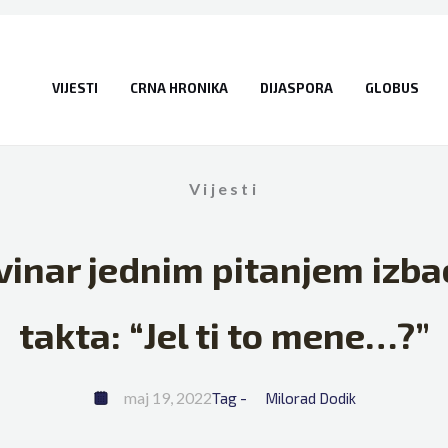
VIJESTI
CRNA HRONIKA
DIJASPORA
GLOBUS
Vijesti
vinar jednim pitanjem izbac
takta: “Jel ti to mene…?”
maj 19, 2022
Tag - 
Milorad Dodik