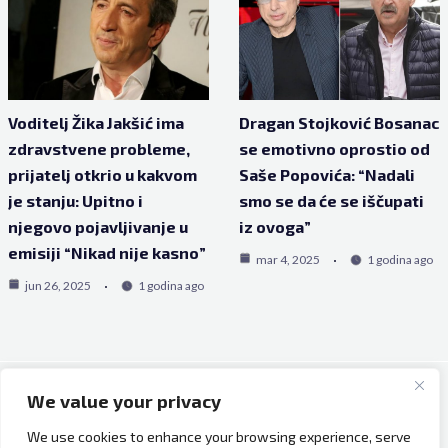
Voditelj Žika Jakšić ima
Dragan Stojković Bosanac
zdravstvene probleme,
se emotivno oprostio od
prijatelj otkrio u kakvom
Saše Popovića: “Nadali
je stanju: Upitno i
smo se da će se iščupati
njegovo pojavljivanje u
iz ovoga”
emisiji “Nikad nije kasno”
mar 4, 2025
1 godina ago
jun 26, 2025
1 godina ago
We value your privacy
Copyright © 2026 Bh Dijaspora.
We use cookies to enhance your browsing experience, serve
O nama