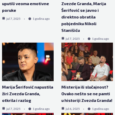
uputili veoma emotivne
Zvezde Granda, Marija
poruke
Šerifović se javno i
direktno obratila
jul 7, 2025
1 godina ago
pobjedniku Nikoli
Stanišiću
jul 7, 2025
1 godina ago
Marija Šerifović napustila
Misterija ili slučajnost?
žiri Zvezda Granda,
Ovako nešto se ne pamti
otkrila i razlog
u historiji Zvezda Granda!
jul 7, 2025
1 godina ago
jul 6, 2025
1 godina ago