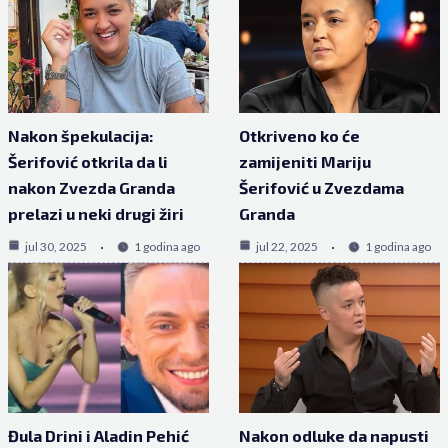
Nakon špekulacija:
Otkriveno ko će
Šerifović otkrila da li
zamijeniti Mariju
nakon Zvezda Granda
Šerifović u Zvezdama
prelazi u neki drugi žiri
Granda
jul 30, 2025
1 godina ago
jul 22, 2025
1 godina ago
Đula Drini i Aladin Pehić
Nakon odluke da napusti