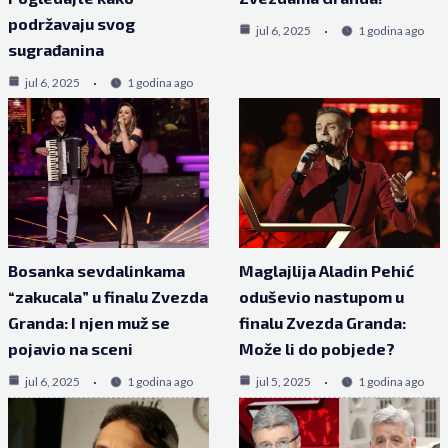
podržavaju svog
jul 6, 2025
1 godina ago
sugrađanina
jul 6, 2025
1 godina ago
Bosanka sevdalinkama
Maglajlija Aladin Pehić
“zakucala” u finalu Zvezda
oduševio nastupom u
Granda: I njen muž se
finalu Zvezda Granda:
pojavio na sceni
Može li do pobjede?
jul 6, 2025
1 godina ago
jul 5, 2025
1 godina ago