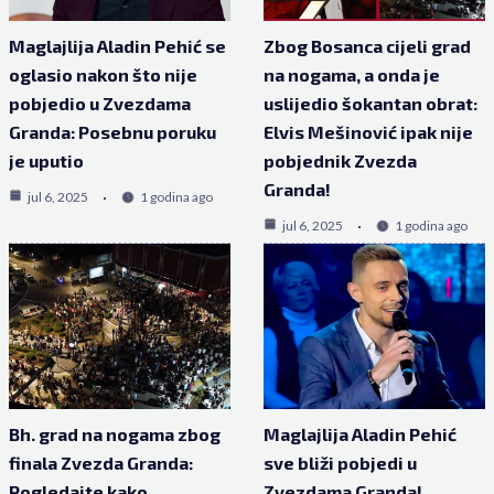
Maglajlija Aladin Pehić se
Zbog Bosanca cijeli grad
oglasio nakon što nije
na nogama, a onda je
pobjedio u Zvezdama
uslijedio šokantan obrat:
Granda: Posebnu poruku
Elvis Mešinović ipak nije
je uputio
pobjednik Zvezda
Granda!
jul 6, 2025
1 godina ago
jul 6, 2025
1 godina ago
Bh. grad na nogama zbog
Maglajlija Aladin Pehić
finala Zvezda Granda:
sve bliži pobjedi u
Pogledajte kako
Zvezdama Granda!