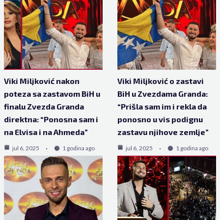
Viki Miljković nakon
Viki Miljković o zastavi
poteza sa zastavom BiH u
BiH u Zvezdama Granda:
finalu Zvezda Granda
“Prišla sam im i rekla da
direktna: “Ponosna sam i
ponosno u vis podignu
na Elvisa i na Ahmeda”
zastavu njihove zemlje”
jul 6, 2025
1 godina ago
jul 6, 2025
1 godina ago