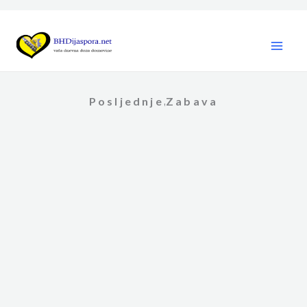
Skip
to
content
Posljednje
Zabava
,