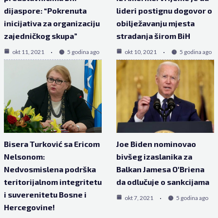
dijaspore: “Pokrenuta
lideri postignu dogovor o
inicijativa za organizaciju
obilježavanju mjesta
zajedničkog skupa”
stradanja širom BiH
okt 11, 2021
5 godina ago
okt 10, 2021
5 godina ago
Bisera Turković sa Ericom
Joe Biden nominovao
Nelsonom:
bivšeg izaslanika za
Nedvosmislena podrška
Balkan Jamesa O'Briena
teritorijalnom integritetu
da odlučuje o sankcijama
i suverenitetu Bosne i
okt 7, 2021
5 godina ago
Hercegovine!