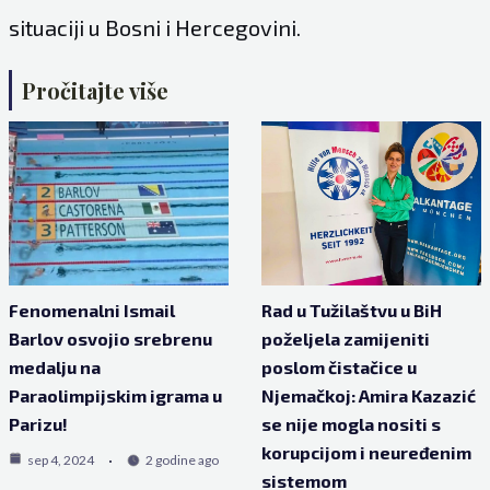
situaciji u Bosni i Hercegovini.
Pročitajte više
Fenomenalni Ismail
Rad u Tužilaštvu u BiH
Barlov osvojio srebrenu
poželjela zamijeniti
medalju na
poslom čistačice u
Paraolimpijskim igrama u
Njemačkoj: Amira Kazazić
Parizu!
se nije mogla nositi s
korupcijom i neuređenim
sep 4, 2024
2 godine ago
sistemom