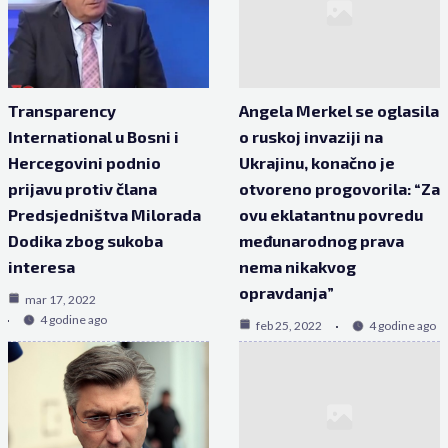
Transparency
Angela Merkel se oglasila
International u Bosni i
o ruskoj invaziji na
Hercegovini podnio
Ukrajinu, konačno je
prijavu protiv člana
otvoreno progovorila: “Za
Predsjedništva Milorada
ovu eklatantnu povredu
Dodika zbog sukoba
međunarodnog prava
interesa
nema nikakvog
opravdanja”
mar 17, 2022
4 godine ago
feb 25, 2022
4 godine ago