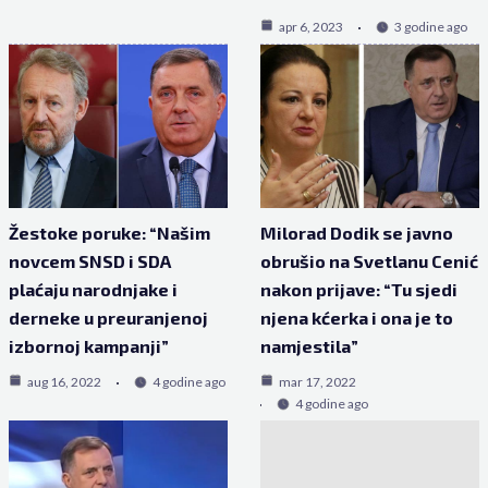
apr 6, 2023
3 godine ago
Žestoke poruke: “Našim
Milorad Dodik se javno
novcem SNSD i SDA
obrušio na Svetlanu Cenić
plaćaju narodnjake i
nakon prijave: “Tu sjedi
derneke u preuranjenoj
njena kćerka i ona je to
izbornoj kampanji”
namjestila”
aug 16, 2022
4 godine ago
mar 17, 2022
4 godine ago