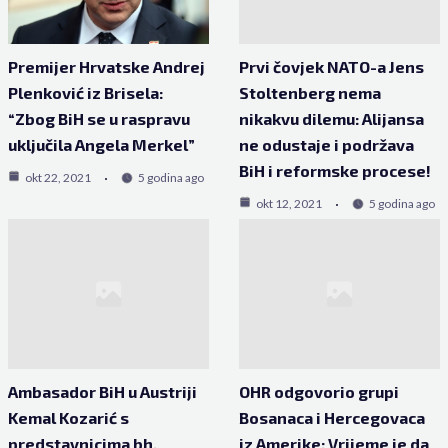
Premijer Hrvatske Andrej
Prvi čovjek NATO-a Jens
Plenković iz Brisela:
Stoltenberg nema
“Zbog BiH se u raspravu
nikakvu dilemu: Alijansa
uključila Angela Merkel”
ne odustaje i podržava
BiH i reformske procese!
okt 22, 2021
5 godina ago
okt 12, 2021
5 godina ago
Ambasador BiH u Austriji
OHR odgovorio grupi
Kemal Kozarić s
Bosanaca i Hercegovaca
predstavnicima bh.
iz Amerike: Vrijeme je da