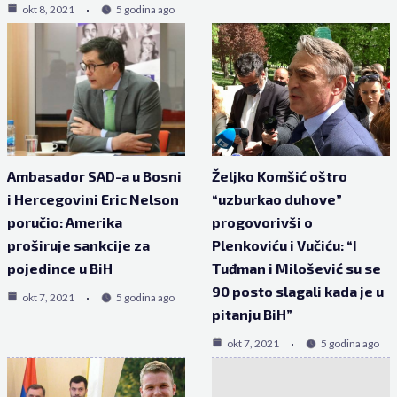
okt 8, 2021
5 godina ago
Ambasador SAD-a u Bosni
Željko Komšić oštro
i Hercegovini Eric Nelson
“uzburkao duhove”
poručio: Amerika
progovorivši o
proširuje sankcije za
Plenkoviću i Vučiću: “I
pojedince u BiH
Tuđman i Milošević su se
90 posto slagali kada je u
okt 7, 2021
5 godina ago
pitanju BiH”
okt 7, 2021
5 godina ago