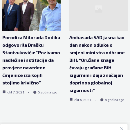
Porodica Milorada Dodika
Ambasada SAD jasna kao
odgovorila Drašku
dan nakon odluke o
Stanivukoviću: “Pozivamo
smjeni ministra odbrane
nadležne institucije da
BiH: “Oružane snage
provjere navedene
čuvaju građane BiH
činjenice iza kojih
sigurnim i daju značajan
stojimo krivično”
doprinos globalnoj
sigurnosti”
okt 7, 2021
5 godina ago
okt 6, 2021
5 godina ago