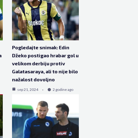
Pogledajte snimak: Edin
a
Džeko postigao hrabar gol u
velikom derbiju protiv
Galatasaraya, ali to nije bilo
nažalost dovoljno
sep 21, 2024
2 godine ago