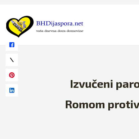
Skip
to
content
Izvučeni paro
Romom protiv 