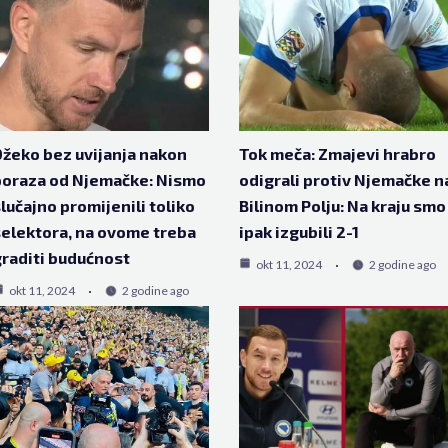
žeko bez uvijanja nakon
Tok meča: Zmajevi hrabro
poraza od Njemačke: Nismo
odigrali protiv Njemačke n
lučajno promijenili toliko
Bilinom Polju: Na kraju smo
elektora, na ovome treba
ipak izgubili 2-1
raditi budućnost
okt 11, 2024
2 godine ago
okt 11, 2024
2 godine ago