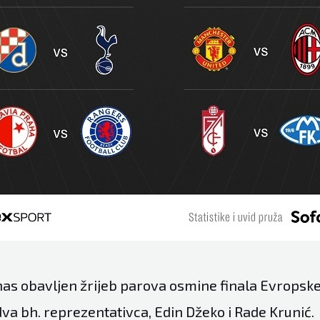
as obavljen žrijeb parova osmine finala Evropske l
 dva bh. reprezentativca, Edin Džeko i Rade Krunić.