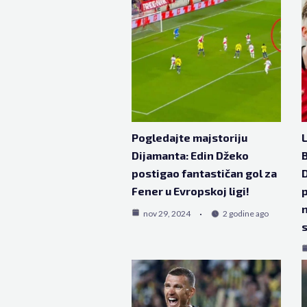
Pogledajte majstoriju
L
Dijamanta: Edin Džeko
B
postigao fantastičan gol za
D
Fener u Evropskoj ligi!
p
nov 29, 2024
2 godine ago
s