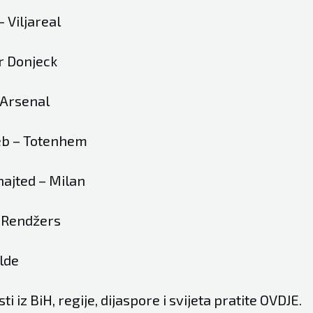
 Viljareal
r Donjeck
 Arsenal
b – Totenhem
ajted – Milan
– Rendžers
lde
sti iz BiH, regije, dijaspore i svijeta pratite
OVDJE
.