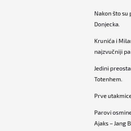
Nakon što su 
Donjecka.
Krunića i Mil
najzvučniji p
Jedini preosta
Totenhem.
Prve utakmice 
Parovi osmine
Ajaks – Jang B