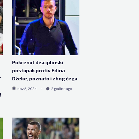
Pokrenut disciplinski
postupak protiv Edina
”
Džeke, poznato i zbog čega
nov 6, 2024
2 godine ago
!