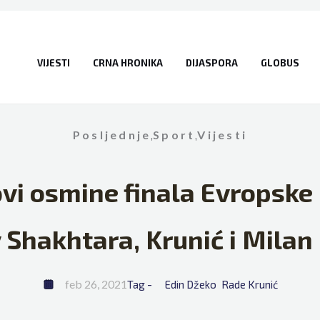
VIJESTI
CRNA HRONIKA
DIJASPORA
GLOBUS
Posljednje
,
Sport
,
Vijesti
vi osmine finala Evropske 
Shakhtara, Krunić i Milan 
feb 26, 2021
Tag - 
Edin Džeko
Rade Krunić