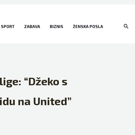
Sear
SPORT
ZABAVA
BIZNIS
ŽENSKA POSLA
lige: “Džeko s
idu na United”