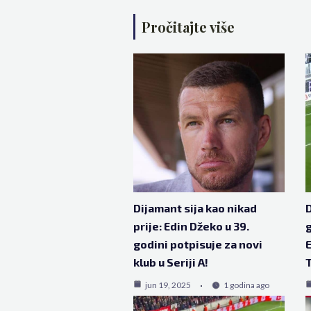
Pročitajte više
Dijamant sija kao nikad
D
prije: Edin Džeko u 39.
g
godini potpisuje za novi
E
klub u Seriji A!
T
jun 19, 2025
1 godina ago