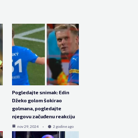
Pogledajte snimak: Edin
Džeko golom šokirao
golmana, pogledajte
njegovu začuđenu reakciju
nov 29, 2024
2 godine ago