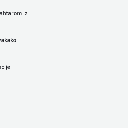
Šahtarom iz
svakako
ao je