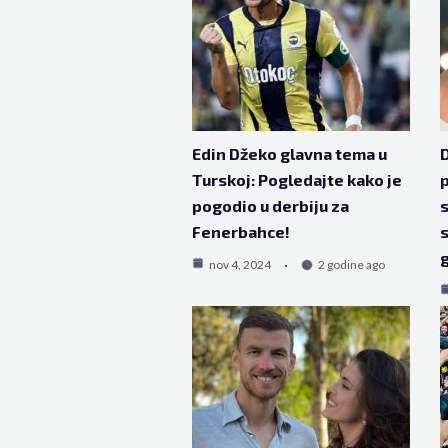
Edin Džeko glavna tema u
D
Turskoj: Pogledajte kako je
pogodio u derbiju za
s
Fenerbahce!
s
g
nov 4, 2024
2 godine ago