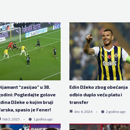
ijamant “zasijao” u 38.
Edin Džeko zbog obećanja
odini: Pogledajte golove
odbio duplo veću platu i
dina Džeke o kojim bruji
transfer
urska, spasio je Fener!
dec 4, 2024
2 godine ago
feb 3, 2025
1 godina ago