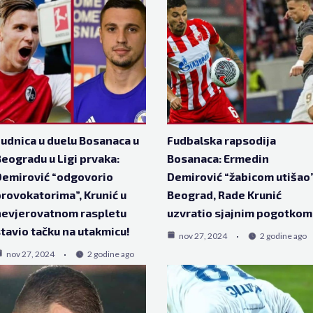
udnica u duelu Bosanaca u
Fudbalska rapsodija
eogradu u Ligi prvaka:
Bosanaca: Ermedin
emirović “odgovorio
Demirović “žabicom utišao
rovokatorima”, Krunić u
Beograd, Rade Krunić
nevjerovatnom raspletu
uzvratio sjajnim pogotkom
tavio tačku na utakmicu!
nov 27, 2024
2 godine ago
nov 27, 2024
2 godine ago