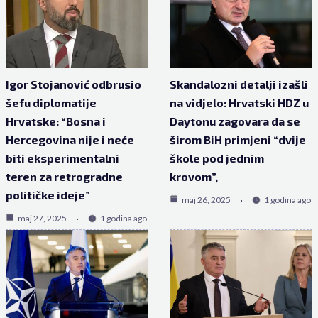
Igor Stojanović odbrusio
Skandalozni detalji izašli
šefu diplomatije
na vidjelo: Hrvatski HDZ u
Hrvatske: “Bosna i
Daytonu zagovara da se
Hercegovina nije i neće
širom BiH primjeni “dvije
biti eksperimentalni
škole pod jednim
teren za retrogradne
krovom”,
političke ideje”
maj 26, 2025
1 godina ago
maj 27, 2025
1 godina ago