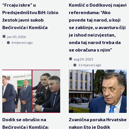
“Frcaju iskre” u
Komšić o Dodikovoj najavi
Predsjedništvu BiH: Izbio
referenduma: “Ako
žestok javni sukob
povede taj narod, u koji
Bećirovića i Komšića
se zaklinje, u avanturu čiji
je ishod neizvjestan,
jan 30, 2026
onda taj narod treba da
6 mjeseci ago
se obračuna s njim”
aug 29, 2025
11 mjeseci ago
Dodik se obrušio na
Zvanična poruka Hrvatske
Bećirovića i Komšića:
nakon što je Dodik