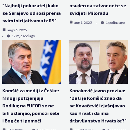
“Najbolji pokazatelj kako
osuđen na zatvor neće se
se Sarajevo odnosi prema
svidjeti Miloradu
svim inicijativama iz RS”
aug 1, 2025
1 godina ago
aug 26, 2025
12 mjeseci ago
Komšić za medij iz Češke:
Konaković javno proziva:
Mnogi potcjenjuju
“Da li je Komšić znao da
Dodika; na EUFOR se ne
se Kovačević izjašnjavao
bih oslanjao, pomozi sebi
kao Hrvat i da ima
i Bog će ti pomoći
državljanstvo Hrvatske?”