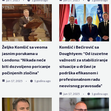
jul 7, 2025
1 godina ago
jun 27, 2025
1 godina ago
Željko Komšić sa veoma
Komšić i Bećirović sa
jasnim porukama u
Doughtyem: “Od izuzetne
Londonu: “Nikada neće
važnosti za stabiliziranje
biti dozvoljeno poricanje
situacije u državi je
počinjenih zločina”
podrška efikasnom i
profesionalnom radu
jun 17, 2025
1 godina ago
neovisnog pravosuđa”
jun 17, 2025
1 godina ago