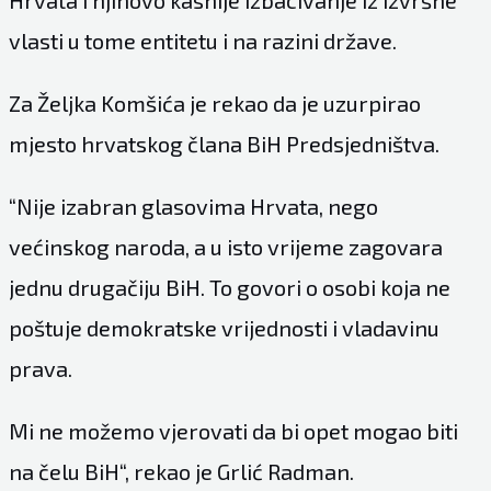
Hrvata i njihovo kasnije izbacivanje iz izvršne
vlasti u tome entitetu i na razini države.
Za Željka Komšića je rekao da je uzurpirao
mjesto hrvatskog člana BiH Predsjedništva.
“Nije izabran glasovima Hrvata, nego
većinskog naroda, a u isto vrijeme zagovara
jednu drugačiju BiH. To govori o osobi koja ne
poštuje demokratske vrijednosti i vladavinu
prava.
Mi ne možemo vjerovati da bi opet mogao biti
na čelu BiH“, rekao je Grlić Radman.