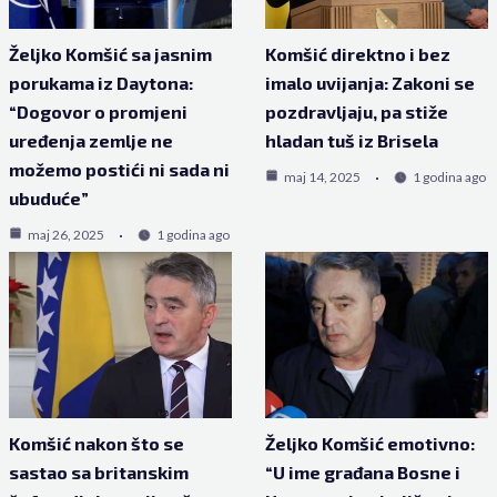
Željko Komšić sa jasnim
Komšić direktno i bez
porukama iz Daytona:
imalo uvijanja: Zakoni se
“Dogovor o promjeni
pozdravljaju, pa stiže
uređenja zemlje ne
hladan tuš iz Brisela
možemo postići ni sada ni
maj 14, 2025
1 godina ago
ubuduće”
maj 26, 2025
1 godina ago
Komšić nakon što se
Željko Komšić emotivno:
sastao sa britanskim
“U ime građana Bosne i