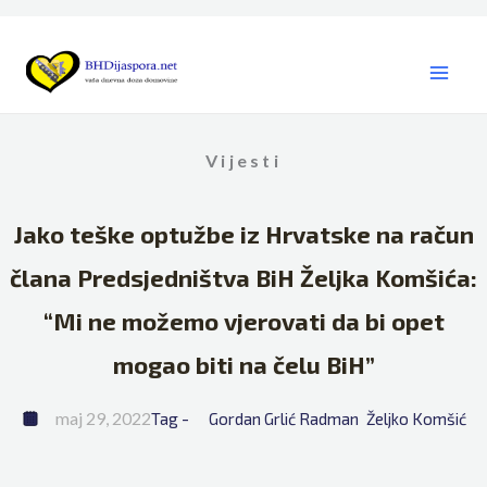
Skip
to
content
Vijesti
Jako teške optužbe iz Hrvatske na račun
člana Predsjedništva BiH Željka Komšića:
“Mi ne možemo vjerovati da bi opet
mogao biti na čelu BiH”
maj 29, 2022
Tag - 
Gordan Grlić Radman
Željko Komšić