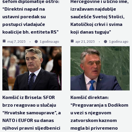
šefom diplomatije oštro:
Hercegovine i u lično ime,
“Direktni napad na
izražavam najdublje
ustavni poredak su
saučešće Svetoj Stolici,
postupci vladajuće
Katoličkoj crkvi i svima
koalicije bh. entiteta RS”
koji danas tuguju”
maj 7, 2025
1 godina ago
apr 21, 2025
1 godina ago
Komšić iz Brisela: SFOR
Komšić direktan:
brzo reagovao u slučaju
“Pregovaranja s Dodikom
“Hrvatske samouprave”, a
u vezi s njegovom
NATO i EUFOR su danas
zatvorskom kaznom
njihovi pravni sljedbenici
mogla bi privremeno