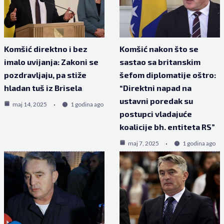
Komšić direktno i bez
Komšić nakon što se
imalo uvijanja: Zakoni se
sastao sa britanskim
pozdravljaju, pa stiže
šefom diplomatije oštro:
hladan tuš iz Brisela
“Direktni napad na
ustavni poredak su
maj 14, 2025
1 godina ago
postupci vladajuće
koalicije bh. entiteta RS”
maj 7, 2025
1 godina ago