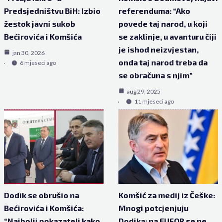
Predsjedništvu BiH: Izbio
referenduma: “Ako
žestok javni sukob
povede taj narod, u koji
Bećirovića i Komšića
se zaklinje, u avanturu čiji
je ishod neizvjestan,
jan 30, 2026
onda taj narod treba da
6 mjeseci ago
se obračuna s njim”
aug 29, 2025
11 mjeseci ago
Dodik se obrušio na
Komšić za medij iz Češke:
Bećirovića i Komšića:
Mnogi potcjenjuju
“Najbolji pokazatelj kako
Dodika; na EUFOR se ne