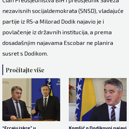
Član Predsjedništva BiH i predsjednik Saveza
nezavisnih socijaldemokrata (SNSD), vladajuće
partije iz RS-a Milorad Dodik najavio je i
povlačenje iz državnih institucija, a prema
dosadašnjim najavama Escobar ne planira
susret s Dodikom.
Pročitajte više
“Frcaju iskre” u
Komšić o Dodikovoj najavi