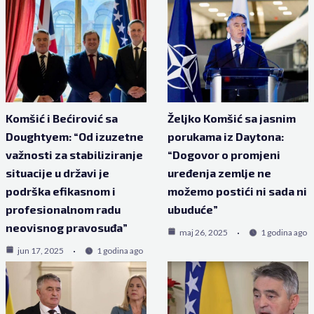
Komšić i Bećirović sa
Željko Komšić sa jasnim
Doughtyem: “Od izuzetne
porukama iz Daytona:
važnosti za stabiliziranje
“Dogovor o promjeni
situacije u državi je
uređenja zemlje ne
podrška efikasnom i
možemo postići ni sada ni
profesionalnom radu
ubuduće”
neovisnog pravosuđa”
maj 26, 2025
1 godina ago
jun 17, 2025
1 godina ago