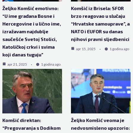
Željko Komšić emotivno:
Komšić iz Brisela: SFOR
“U ime građana Bosne i
brzo reagovao u slučaju
Hercegovine i u lično ime,
“Hrvatske samouprave”, a
izražavam najdublje
NATO i EUFOR su danas
saučešće Svetoj Stolici,
njihovi pravni sljedbenici
Katoličkoj crkvi i svima
apr 15, 2025
1 godina ago
koji danas tuguju”
apr 21, 2025
1 godina ago
Komšić direktan:
Željko Komšić veoma je
“Pregovaranja s Dodikom
nedvosmisleno upozorio: