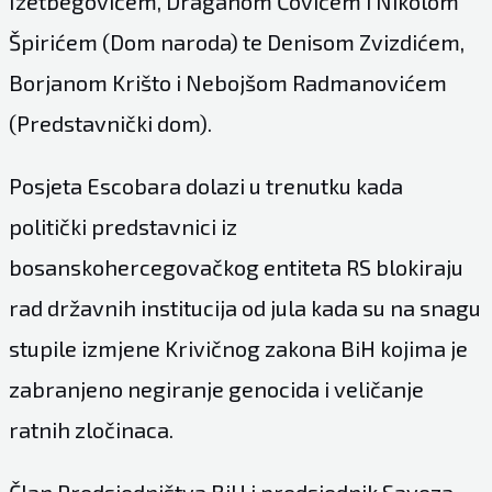
Izetbegovićem, Draganom Čovićem i Nikolom
Špirićem (Dom naroda) te Denisom Zvizdićem,
Borjanom Krišto i Nebojšom Radmanovićem
(Predstavnički dom).
Posjeta Escobara dolazi u trenutku kada
politički predstavnici iz
bosanskohercegovačkog entiteta RS blokiraju
rad državnih institucija od jula kada su na snagu
stupile izmjene Krivičnog zakona BiH kojima je
zabranjeno negiranje genocida i veličanje
ratnih zločinaca.