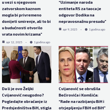
u vezi s njegovom
“Uzimanje naroda
zatvorskom kaznom
entiteta RS za taoca je
mogla bi privremeno
odgovor Dodika na
donijeti smirenje, ali to bi
nepravosnažnu presudu”
u budućnosti otvorilo
apr 9, 2025
1 godina ago
vrata novim krizama”
apr 12, 2025
1 godina ago
Da li je ovo Željki
Cvijanović se obrušila
Cvijanović neugodno?
Bećirovića i Komšića:
Pogledajte obraćanje iz
“Rade na razbijanju BiH i
Predsjedništva BiH, stigla
otcjepljenju FBiH od BiH”