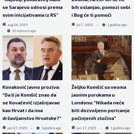
se Sarajevo odnosi prema
bih oslanjao, pomozi sebi
svim inicijativama iz RS”
i Bog će ti pomoći
aug 26, 2025
jul 7, 2025
1 godina ago
12 mjeseci ago
Konaković javno proziva:
Željko Komšić sa veoma
“Da li je Komšić znao da
jasnim porukama u
se Kovačević izjašnjavao
Londonu: “Nikada neće
kao Hrvat i da ima
biti dozvoljeno poricanje
državljanstvo Hrvatske?”
počinjenih zločina”
jun 27, 2025
1 godina ago
jun 17, 2025
1 godina ago