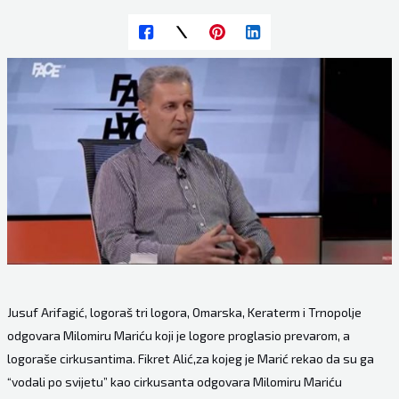
Jusuf Arifagić, logoraš tri logora, Omarska, Keraterm i Trnopolje
odgovara Milomiru Mariću koji je logore proglasio prevarom, a
logoraše cirkusantima. Fikret Alić,za kojeg je Marić rekao da su ga
“vodali po svijetu” kao cirkusanta odgovara Milomiru Mariću