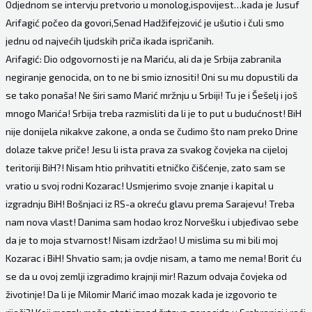
Odjednom se intervju pretvorio u monolog,ispovijest…kada je Jusuf
Arifagić počeo da govori,Senad Hadžifejzović je ušutio i čuli smo
jednu od najvećih ljudskih priča ikada ispričanih.
Arifagić: Dio odgovornosti je na Mariću, ali da je Srbija zabranila
negiranje genocida, on to ne bi smio iznositi! Oni su mu dopustili da
se tako ponaša! Ne širi samo Marić mržnju u Srbiji! Tu je i Šešelj i još
mnogo Marića! Srbija treba razmisliti da li je to put u budućnost! BiH
nije donijela nikakve zakone, a onda se čudimo što nam preko Drine
dolaze takve priče! Jesu li ista prava za svakog čovjeka na cijeloj
teritoriji BiH?! Nisam htio prihvatiti etničko čišćenje, zato sam se
vratio u svoj rodni Kozarac! Usmjerimo svoje znanje i kapital u
izgradnju BiH! Bošnjaci iz RS-a okreću glavu prema Sarajevu! Treba
nam nova vlast! Danima sam hodao kroz Norvešku i ubjeđivao sebe
da je to moja stvarnost! Nisam izdržao! U mislima su mi bili moj
Kozarac i BiH! Shvatio sam; ja ovdje nisam, a tamo me nema! Borit ću
se da u ovoj zemlji izgradimo krajnji mir! Razum odvaja čovjeka od
životinje! Da li je Milomir Marić imao mozak kada je izgovorio te