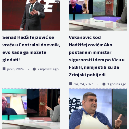
Senad Hadžifejzović se
Vukanović kod
vraća u Centralni dnevnik,
Hadžifejzovića: Ako
evo kada ga možete
postanem ministar
gledati!
sigurnosti idem po Vicu u
FSBiH, namjestili su da
jan 8, 2026
7 mjeseci ago
Zrinjski pobijedi
maj 24, 2025
1 godina ago