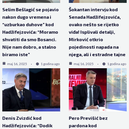
Selim Bešlagić se pojavio
Šokantan intervju kod
nakon dugo vremena i
Senada Hadžifejzovića,
“uzburkao duhove” kod
ovako nešto se rijetko
Hadžifejzovića: “Moramo
viđa! Isplivali detalji,
shvatiti da smo Bosanci.
Mirković otkrio
Nije nam dobro, a stalno
pojedinosti napada na
biramo iste”
njega, ali i estradne tajne
maj 16, 2025
1 godina ago
maj 16, 2025
1 godina ago
Denis Zvizdić kod
Pero Previšić bez
Hadžifejzovića: “Dodik
pardona kod