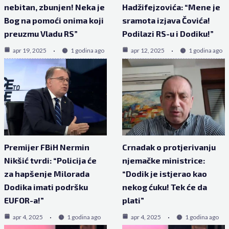
nebitan, zbunjen! Neka je
Hadžifejzovića: “Mene je
Bog na pomoći onima koji
sramota izjava Čovića!
preuzmu Vladu RS”
Podilazi RS-u i Dodiku!”
apr 19, 2025
1 godina ago
apr 12, 2025
1 godina ago
Premijer FBiH Nermin
Crnadak o protjerivanju
Nikšić tvrdi: “Policija će
njemačke ministrice:
za hapšenje Milorada
“Dodik je istjerao kao
Dodika imati podršku
nekog ćuku! Tek će da
EUFOR-a!”
plati”
apr 4, 2025
1 godina ago
apr 4, 2025
1 godina ago