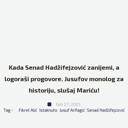
Kada Senad Hadžifejzović zanijemi, a
logoraši progovore. Jusufov monolog za
historiju, slušaj Mariću!
feb 27, 2021
Tag - 
Fikret Alić
Istaknuto
Jusuf Arifagić
Senad Hadžifejzović