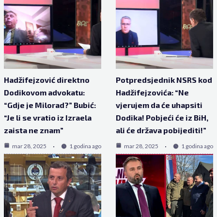
Hadžifejzović direktno
Potpredsjednik NSRS kod
Dodikovom advokatu:
Hadžifejzovića: “Ne
“Gdje je Milorad?” Bubić:
vjerujem da će uhapsiti
“Je li se vratio iz Izraela
Dodika! Pobjeći će iz BiH,
zaista ne znam”
ali će država pobijediti!”
mar 28, 2025
1 godina ago
mar 28, 2025
1 godina ago