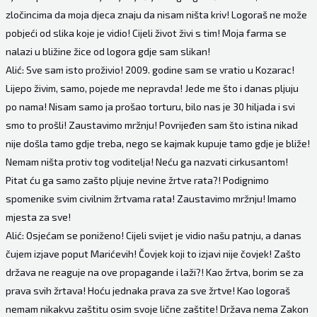
zločincima da moja djeca znaju da nisam ništa kriv! Logoraš ne može
pobjeći od slika koje je vidio! Cijeli život živi s tim! Moja farma se
nalazi u bližine žice od logora gdje sam slikan!
Alić: Sve sam isto proživio! 2009. godine sam se vratio u Kozarac!
Lijepo živim, samo, pojede me nepravda! Jede me što i danas pljuju
po nama! Nisam samo ja prošao torturu, bilo nas je 30 hiljada i svi
smo to prošli! Zaustavimo mržnju! Povrijeđen sam što istina nikad
nije došla tamo gdje treba, nego se kajmak kupuje tamo gdje je bliže!
Nemam ništa protiv tog voditelja! Neću ga nazvati cirkusantom!
Pitat ću ga samo zašto pljuje nevine žrtve rata?! Podignimo
spomenike svim civilnim žrtvama rata! Zaustavimo mržnju! Imamo
mjesta za sve!
Alić: Osjećam se poniženo! Cijeli svijet je vidio našu patnju, a danas
čujem izjave poput Marićevih! Čovjek koji to izjavi nije čovjek! Zašto
država ne reaguje na ove propagande i laži?! Kao žrtva, borim se za
prava svih žrtava! Hoću jednaka prava za sve žrtve! Kao logoraš
nemam nikakvu zaštitu osim svoje lične zaštite! Država nema Zakon