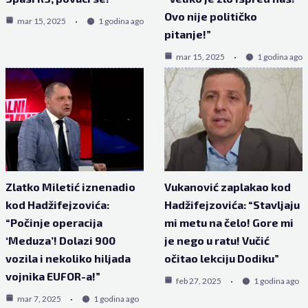
Ovo nije političko
mar 15, 2025
1 godina ago
pitanje!”
mar 15, 2025
1 godina ago
Zlatko Miletić iznenadio
Vukanović zaplakao kod
kod Hadžifejzovića:
Hadžifejzovića: “Stavljaju
“Počinje operacija
mi metu na čelo! Gore mi
‘Meduza’! Dolazi 900
je nego u ratu! Vučić
vozila i nekoliko hiljada
očitao lekciju Dodiku”
vojnika EUFOR-a!”
feb 27, 2025
1 godina ago
mar 7, 2025
1 godina ago