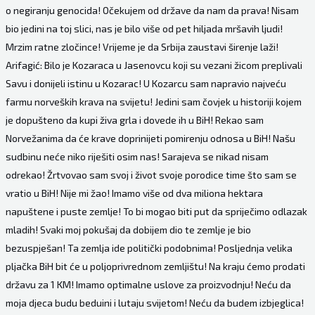
o negiranju genocida! Očekujem od države da nam da prava! Nisam
bio jedini na toj slici, nas je bilo više od pet hiljada mršavih ljudi!
Mrzim ratne zločince! Vrijeme je da Srbija zaustavi širenje laži!
Arifagić: Bilo je Kozaraca u Jasenovcu koji su vezani žicom preplivali
Savu i donijeli istinu u Kozarac! U Kozarcu sam napravio najveću
farmu norveških krava na svijetu! Jedini sam čovjek u historiji kojem
je dopušteno da kupi živa grla i dovede ih u BiH! Rekao sam
Norvežanima da će krave doprinijeti pomirenju odnosa u BiH! Našu
sudbinu neće niko riješiti osim nas! Sarajeva se nikad nisam
odrekao! Žrtvovao sam svoj i život svoje porodice time što sam se
vratio u BiH! Nije mi žao! Imamo više od dva miliona hektara
napuštene i puste zemlje! To bi mogao biti put da spriječimo odlazak
mladih! Svaki moj pokušaj da dobijem dio te zemlje je bio
bezuspješan! Ta zemlja ide politički podobnima! Posljednja velika
pljačka BiH bit će u poljoprivrednom zemljištu! Na kraju ćemo prodati
državu za 1 KM! Imamo optimalne uslove za proizvodnju! Neću da
moja djeca budu beduini i lutaju svijetom! Neću da budem izbjeglica!