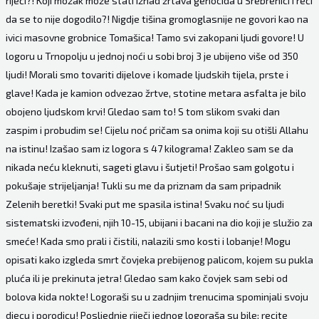
riječi?! Koji mozak može stati iznad žrtava genocida u Srebrenici i reći
da se to nije dogodilo?! Nigdje tišina gromoglasnije ne govori kao na
ivici masovne grobnice Tomašica! Tamo svi zakopani ljudi govore! U
logoru u Trnopolju u jednoj noći u sobi broj 3 je ubijeno više od 350
ljudi! Morali smo tovariti dijelove i komade ljudskih tijela, prste i
glave! Kada je kamion odvezao žrtve, stotine metara asfalta je bilo
obojeno ljudskom krvi! Gledao sam to! S tom slikom svaki dan
zaspim i probudim se! Cijelu noć pričam sa onima koji su otišli Allahu
na istinu! Izašao sam iz logora s 47 kilograma! Zakleo sam se da
nikada neću kleknuti, sageti glavu i šutjeti! Prošao sam golgotu i
pokušaje strijeljanja! Tukli su me da priznam da sam pripadnik
Zelenih beretki! Svaki put me spasila istina! Svaku noć su ljudi
sistematski izvođeni, njih 10-15, ubijani i bacani na dio koji je služio za
smeće! Kada smo prali i čistili, nalazili smo kosti i lobanje! Mogu
opisati kako izgleda smrt čovjeka prebijenog palicom, kojem su pukla
pluća ili je prekinuta jetra! Gledao sam kako čovjek sam sebi od
bolova kida nokte! Logoraši su u zadnjim trenucima spominjali svoju
djecu i porodicu! Posljednje riječi jednog logoraša su bile; recite