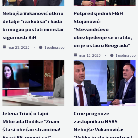
Nebojša Vukanović otkrio
Potpredsjednik FBiH
detalje “iza kulisa” i kada
Stojanović:
bi mogao postati ministar
“Stevandićevo
sigurnosti BiH
obezbjeđenje se vratilo,
on je ostao u Beogradu”
mar 23, 2025
1 godina ago
mar 15, 2025
1 godina ago
Jelena Trivić o tajni
Crne prognoze
Milorada Dodika: “Znam
zastupnika u NSRS
šta si obećao strancima!
Nebojše Vukanovića:
Spasi RS, povuci se!”
“Veliko je zlo ispred nas!