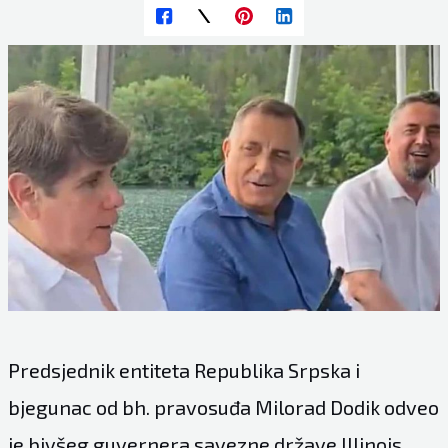
Predsjednik entiteta Republika Srpska i
bjegunac od bh. pravosuđa Milorad Dodik odveo
je bivšeg guvernera savezne države Illinois,