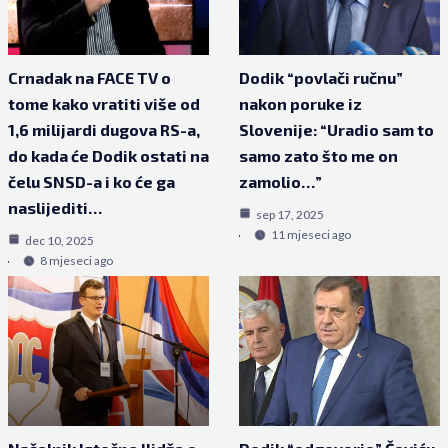
Crnadak na FACE TV o
Dodik “povlači ručnu”
tome kako vratiti više od
nakon poruke iz
1,6 milijardi dugova RS-a,
Slovenije: “Uradio sam to
do kada će Dodik ostati na
samo zato što me on
čelu SNSD-a i ko će ga
zamolio…”
naslijediti…
sep 17, 2025
11 mjeseci ago
dec 10, 2025
8 mjeseci ago