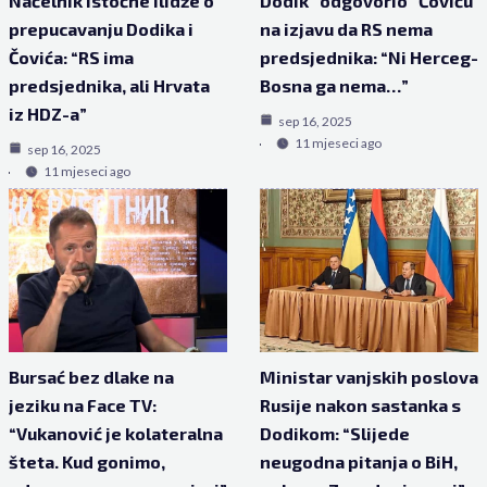
Načelnik Istočne Ilidže o
Dodik “odgovorio” Čoviću
prepucavanju Dodika i
na izjavu da RS nema
Čovića: “RS ima
predsjednika: “Ni Herceg-
predsjednika, ali Hrvata
Bosna ga nema…”
iz HDZ-a”
sep 16, 2025
11 mjeseci ago
sep 16, 2025
11 mjeseci ago
Bursać bez dlake na
Ministar vanjskih poslova
jeziku na Face TV:
Rusije nakon sastanka s
“Vukanović je kolateralna
Dodikom: “Slijede
šteta. Kud gonimo,
neugodna pitanja o BiH,