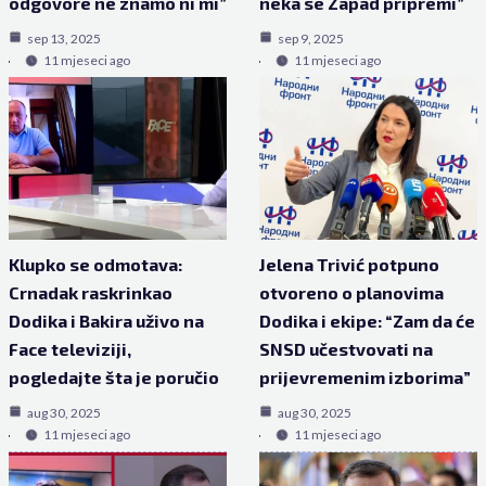
odgovore ne znamo ni mi”
neka se Zapad pripremi”
sep 13, 2025
sep 9, 2025
11 mjeseci ago
11 mjeseci ago
Klupko se odmotava:
Jelena Trivić potpuno
Crnadak raskrinkao
otvoreno o planovima
Dodika i Bakira uživo na
Dodika i ekipe: “Zam da će
Face televiziji,
SNSD učestvovati na
pogledajte šta je poručio
prijevremenim izborima”
aug 30, 2025
aug 30, 2025
11 mjeseci ago
11 mjeseci ago