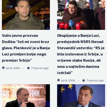
Vulin javno prozvao
Okupljanje u Banja Luci,
Dodika: “Još mi zvoni kroz
predsjednik NSRS Nenad
glavu. Plenković je u Banja
Stevandić ustvrdio: “RS je
Luci primljen bolje nego
bila izolovana iz Srbije, u
premijer Srbije”
vrijeme slabe Rusije, ali
smo u najtežim danima
jan 8, 2026
7 mjeseci ago
izdržali”
jan 8, 2026
7 mjeseci ago