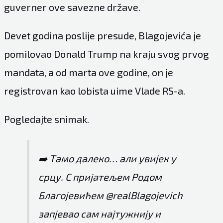
guverner ove savezne države.
Devet godina poslije presude, Blagojevića je
pomilovao Donald Trump na kraju svog prvog
mandata, a od marta ove godine, on je
registrovan kao lobista uime Vlade RS-a.
Pogledajte snimak.
➡️ Тамо далеко… али увијек у
срцу. С пријатељем Рoдом
Благојевићем
@realBlagojevich
запјевао сам најтужнију и