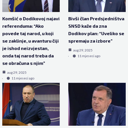
Komšić o Dodikovoj najavi
Bivši član Predsjedništva
referenduma: “Ako
SNSD kaže da zna
povede taj narod, u koji
Dodikov plan: “Uveliko se
se zaklinje, u avanturu čiji
spremaju za izbore”
je ishod neizvjestan,
aug 29, 2025
onda taj narod treba da
11 mjeseci ago
se obračuna s njim”
aug 29, 2025
11 mjeseci ago