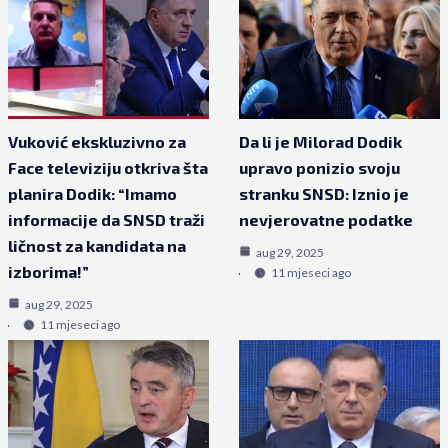
Vuković ekskluzivno za
Da li je Milorad Dodik
Face televiziju otkriva šta
upravo ponizio svoju
planira Dodik: “Imamo
stranku SNSD: Iznio je
informacije da SNSD traži
nevjerovatne podatke
ličnost za kandidata na
aug 29, 2025
izborima!”
11 mjeseci ago
aug 29, 2025
11 mjeseci ago