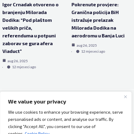
Igor Crnadak otvoreno o
Pokrenute provjere:
branjenju Milorada
Granična policija BiH
Dodika: “Pod plaštom
istražuje prelazak
velikih priča,
Milorada Dodika na
referenduma u potpuni
aerodromu u Banja Luci
zaborav se gura afera
aug 26, 2025
Viaduct”
12 mjeseci ago
aug 26, 2025
12 mjeseci ago
We value your privacy
Copyright © 2026 Bh Dijaspora.
We use cookies to enhance your browsing experience, serve
O nama
personalised ads or content, and analyse our traffic. By
Marketing
clicking "Accept All", you consent to our use of
Uslovi korištenja
cookies.
Cookie Policy