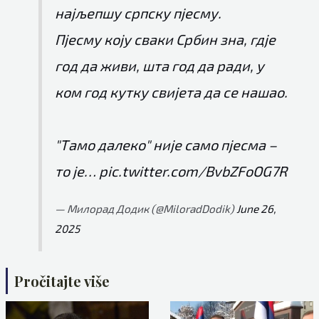
најљепшу српску пјесму.
Пјесму коју сваки Србин зна, гдје
год да живи, шта год да ради, у
ком год кутку свијета да се нашао.
"Тамо далеко" није само пјесма –
то је…
pic.twitter.com/BvbZFoOG7R
— Милорад Додик (@MiloradDodik)
June 26,
2025
Pročitajte više