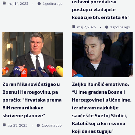
ustavni poredak su
maj 14, 2025
1 godina ago
postupci vladajuće
koalicije bh. entiteta RS”
maj 7, 2025
1 godina ago
Zoran Milanović stigao u
Željko Komšić emotivno:
Bosnu i Hercegovinu, pa
“U ime građana Bosne i
poručio: “Hrvatska prema
Hercegovine i u lično ime,
BiH nema nikakve
izražavam najdublje
skrivene planove”
saučešće Svetoj Stolici,
Katoličkoj crkvi i svima
apr 23, 2025
1 godina ago
koji danas tuguju”