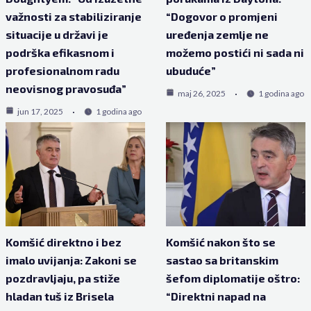
važnosti za stabiliziranje
“Dogovor o promjeni
situacije u državi je
uređenja zemlje ne
podrška efikasnom i
možemo postići ni sada ni
profesionalnom radu
ubuduće”
neovisnog pravosuđa”
maj 26, 2025
1 godina ago
jun 17, 2025
1 godina ago
Komšić direktno i bez
Komšić nakon što se
imalo uvijanja: Zakoni se
sastao sa britanskim
pozdravljaju, pa stiže
šefom diplomatije oštro:
hladan tuš iz Brisela
“Direktni napad na