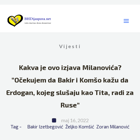
Skip
to
content
Vijesti
Kakva je ovo izjava Milanovića?
“Očekujem da Bakir i Komšo kažu da
Erdogan, kojeg slušaju kao Tita, radi za
Ruse”
maj 16, 2022
Tag - 
Bakir Izetbegović
Željko Komšić
Zoran Milanović