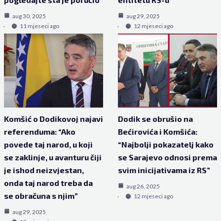
aug 30, 2025
aug 29, 2025
11 mjeseci ago
12 mjeseci ago
Komšić o Dodikovoj najavi
Dodik se obrušio na
referenduma: “Ako
Bećirovića i Komšića:
povede taj narod, u koji
“Najbolji pokazatelj kako
se zaklinje, u avanturu čiji
se Sarajevo odnosi prema
je ishod neizvjestan,
svim inicijativama iz RS”
onda taj narod treba da
aug 26, 2025
se obračuna s njim”
12 mjeseci ago
aug 29, 2025