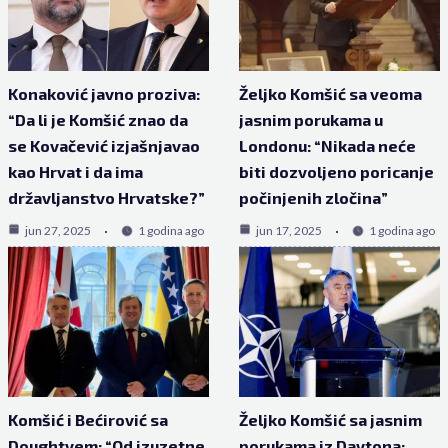
Konaković javno proziva:
Željko Komšić sa veoma
“Da li je Komšić znao da
jasnim porukama u
se Kovačević izjašnjavao
Londonu: “Nikada neće
kao Hrvat i da ima
biti dozvoljeno poricanje
državljanstvo Hrvatske?”
počinjenih zločina”
jun 27, 2025
1 godina ago
jun 17, 2025
1 godina ago
Komšić i Bećirović sa
Željko Komšić sa jasnim
Doughtyem: “Od izuzetne
porukama iz Daytona: