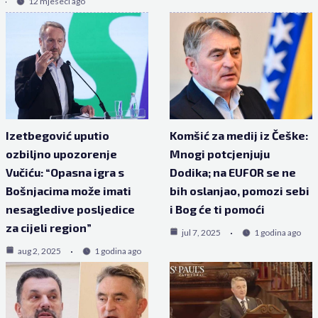
12 mjeseci ago
Izetbegović uputio
Komšić za medij iz Češke:
ozbiljno upozorenje
Mnogi potcjenjuju
Vučiću: “Opasna igra s
Dodika; na EUFOR se ne
Bošnjacima može imati
bih oslanjao, pomozi sebi
nesagledive posljedice
i Bog će ti pomoći
za cijeli region”
jul 7, 2025
1 godina ago
aug 2, 2025
1 godina ago