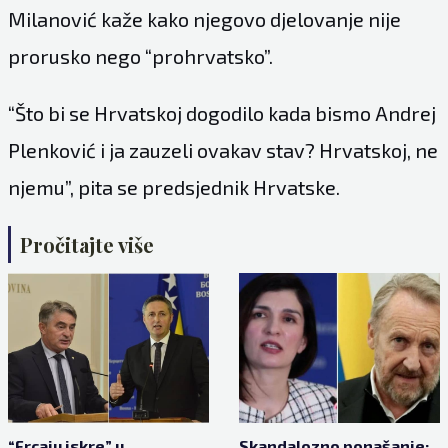
Milanović kaže kako njegovo djelovanje nije
prorusko nego “prohrvatsko”.
“Što bi se Hrvatskoj dogodilo kada bismo Andrej
Plenković i ja zauzeli ovakav stav? Hrvatskoj, ne
njemu”, pita se predsjednik Hrvatske.
Pročitajte više
“Frcaju iskre” u
Skandalozno ponašanje: