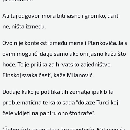
Ali taj odgovor mora biti jasno i gromko, da ili
ne, ništa između.
Ovo nije kontekst između mene i Plenkovića. Ja s
ovim mogu ići dalje samo ako oni jasno kažu što
hoće. To je prilika za hrvatsko zajedništvo.
Finskoj svaka čast”, kaže Milanović.
Dodaje kako je politika tih zemalja ipak bila
problematična te kako sada “dolaze Turci koji
žele vidjeti na papiru ono što traže”.
“Želim čuti jasan stav: Predsjedniče, Milanoviću,