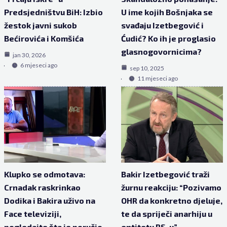
Predsjedništvu BiH: Izbio
U ime kojih Bošnjaka se
žestok javni sukob
svađaju Izetbegović i
Bećirovića i Komšića
Ćudić? Ko ih je proglasio
glasnogovornicima?
jan 30, 2026
6 mjeseci ago
sep 10, 2025
11 mjeseci ago
Klupko se odmotava:
Bakir Izetbegović traži
Crnadak raskrinkao
žurnu reakciju: “Pozivamo
Dodika i Bakira uživo na
OHR da konkretno djeluje,
Face televiziji,
te da spriječi anarhiju u
pogledajte šta je poručio
entitetu RS-u”